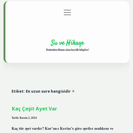
menüyü
Anasayfa
Gizlilik Politikası
Yasal Uyarı
aç
Hakkımızda
Su ve Hikaye
Denizden ilham alan keyifli bilgiler!
Etiket:
En uzun sure hangisidir
Kaç Çeşit Ayet Var
Tarih: Kasım 2, 2024
Kaç tür ayet vardır? Kur’an-ı Kerim’e göre ayetler muhkem ve