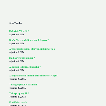
Sidebar
Son Yazılar
Elektrikte VA nedir ?
Ağustos 6, 2026
Kur’an’da yevm kelimesi kaç defa geçer ?
Ağustos 6, 2026
Avène güneş kreminde titanyum dioksit var mı ?
Ağustos 5, 2026
Balık yavrusuna ne denir ?
Ağustos 4, 2026
Alzheimer teşhisi nasıl koyulur ?
Ağustos 4, 2026
Akciğer ameliyatı olanlar ne kadar sürede iyileşir ?
Temmuz 30, 2026
Yatay geçişte KYK kesilir mi ?
Temmuz 29, 2026
Yeditepe tıp kaç TL ?
Temmuz 29, 2026
Kurt Kalesi nerede ?
Temmuz 27, 2026