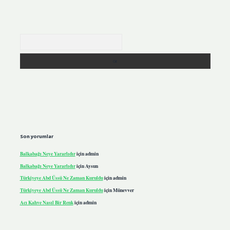
Arama
Son yorumlar
Balkabağı Neye Yararlıdır
için
admin
Balkabağı Neye Yararlıdır
için
Aysun
Türkiyeye Abd Üssü Ne Zaman Kuruldu
için
admin
Türkiyeye Abd Üssü Ne Zaman Kuruldu
için
Münevver
Acı Kahve Nasıl Bir Renk
için
admin