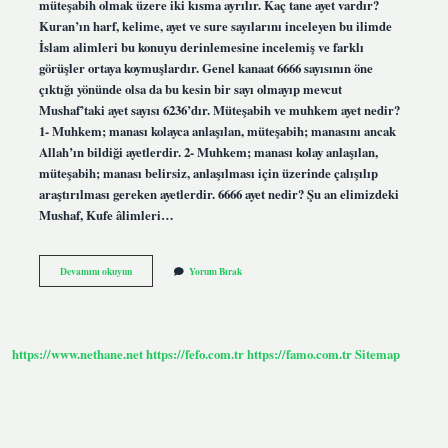
müteşabih olmak üzere iki kısma ayrılır. Kaç tane ayet vardır?
Kuran’ın harf, kelime, ayet ve sure sayılarını inceleyen bu ilimde
İslam alimleri bu konuyu derinlemesine incelemiş ve farklı
görüşler ortaya koymuşlardır. Genel kanaat 6666 sayısının öne
çıktığı yönünde olsa da bu kesin bir sayı olmayıp mevcut
Mushaf’taki ayet sayısı 6236’dır. Müteşabih ve muhkem ayet nedir?
1- Muhkem; manası kolayca anlaşılan, müteşabih; manasını ancak
Allah’ın bildiği ayetlerdir. 2- Muhkem; manası kolay anlaşılan,
müteşabih; manası belirsiz, anlaşılması için üzerinde çalışılıp
araştırılması gereken ayetlerdir. 6666 ayet nedir? Şu an elimizdeki
Mushaf, Kufe âlimleri…
Kaç
Devamını okuyun
Yorum Bırak
Çeşit
Ayet
Var
https://www.nethane.net
https://fefo.com.tr
https://famo.com.tr
Sitemap