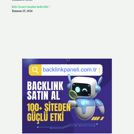
Kilis’in neyi meşhur hediyelik ?
Temmuz 25, 2026