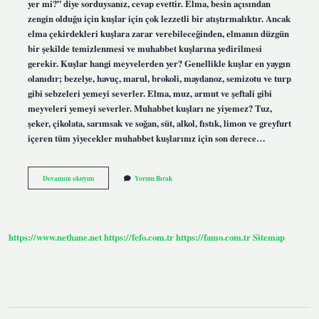
yer mi?” diye sorduysanız, cevap evettir. Elma, besin açısından
zengin olduğu için kuşlar için çok lezzetli bir atıştırmalıktır. Ancak
elma çekirdekleri kuşlara zarar verebileceğinden, elmanın düzgün
bir şekilde temizlenmesi ve muhabbet kuşlarına yedirilmesi
gerekir. Kuşlar hangi meyvelerden yer? Genellikle kuşlar en yaygın
olanıdır; bezelye, havuç, marul, brokoli, maydanoz, semizotu ve turp
gibi sebzeleri yemeyi severler. Elma, muz, armut ve şeftali gibi
meyveleri yemeyi severler. Muhabbet kuşları ne yiyemez? Tuz,
şeker, çikolata, sarımsak ve soğan, süt, alkol, fıstık, limon ve greyfurt
içeren tüm yiyecekler muhabbet kuşlarınız için son derece…
Kuşlar
Devamını okuyun
Yorum Bırak
Yeşil
Elma
Yer
Mi
https://www.nethane.net
https://fefo.com.tr
https://famo.com.tr
Sitemap