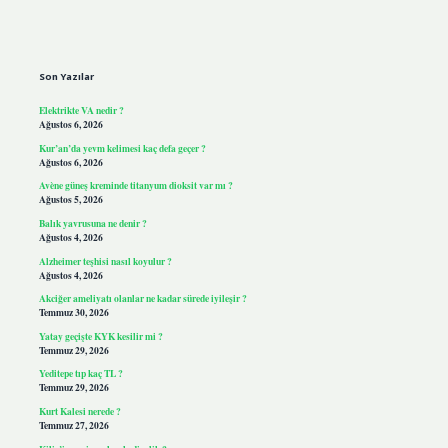
Sidebar
Son Yazılar
Elektrikte VA nedir ?
Ağustos 6, 2026
Kur’an’da yevm kelimesi kaç defa geçer ?
Ağustos 6, 2026
Avène güneş kreminde titanyum dioksit var mı ?
Ağustos 5, 2026
Balık yavrusuna ne denir ?
Ağustos 4, 2026
Alzheimer teşhisi nasıl koyulur ?
Ağustos 4, 2026
Akciğer ameliyatı olanlar ne kadar sürede iyileşir ?
Temmuz 30, 2026
Yatay geçişte KYK kesilir mi ?
Temmuz 29, 2026
Yeditepe tıp kaç TL ?
Temmuz 29, 2026
Kurt Kalesi nerede ?
Temmuz 27, 2026