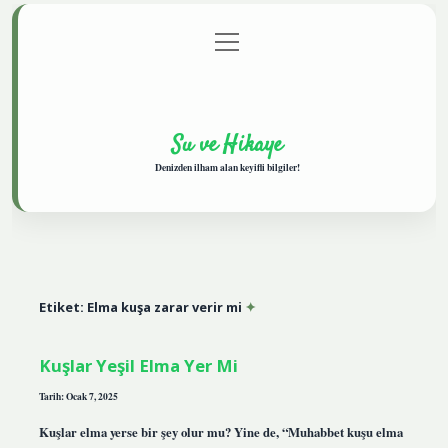
menüyü
Anasayfa
Gizlilik Politikası
Yasal Uyarı
aç
Hakkımızda
Su ve Hikaye
Denizden ilham alan keyifli bilgiler!
Etiket:
Elma kuşa zarar verir mi
Kuşlar Yeşil Elma Yer Mi
Tarih: Ocak 7, 2025
Kuşlar elma yerse bir şey olur mu? Yine de, “Muhabbet kuşu elma