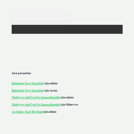
Arama
Son yorumlar
Balkabağı Neye Yararlıdır
için
admin
Balkabağı Neye Yararlıdır
için
Aysun
Türkiyeye Abd Üssü Ne Zaman Kuruldu
için
admin
Türkiyeye Abd Üssü Ne Zaman Kuruldu
için
Münevver
Acı Kahve Nasıl Bir Renk
için
admin