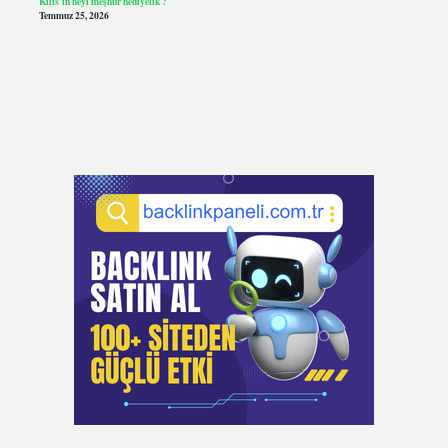
Kilis’in neyi meşhur hediyelik ?
Temmuz 25, 2026