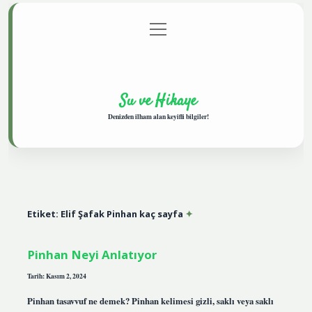
menüyü
Anasayfa
Gizlilik Politikası
Yasal Uyarı
aç
Hakkımızda
Su ve Hikaye
Denizden ilham alan keyifli bilgiler!
Etiket:
Elif Şafak Pinhan kaç sayfa
Pinhan Neyi Anlatıyor
Tarih: Kasım 2, 2024
Pinhan tasavvuf ne demek? Pinhan kelimesi gizli, saklı veya saklı