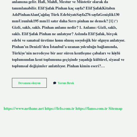
anlamına gelir. Hafi, Mahfi, Mestur ve Müstetir olarak da
tanımlanabilir. Elif Şafak Pinhan kaç sayfa? Elif ŞafakKitabın
AdıPinhanAlanÇağdaş Türk EdebiyatıSayfa276 sayfaGenişlik130
mmUzunluk195 mm11 satır daha Sırrı pinhan ne demek? [1] (‘)
Gizli, saklı, saklı. Pinhan anlamı nedir? 1. Anlamı: Gizli, saklı,
saklı. Elif Şafak Pinhan ne anlatıyor? Aslında Elif Şafak, birçok
edebi ve sanatsal üretime konu olmuş sosyolojik bir olguyu anlatıyor.
Pinhan’ın Denizli’den İstanbul’a uzanan yolculuğu bağlamında,
Türkiye’nin neredeyse bir asır süren kentleşme çabaları ve köylü
toplumundan kent toplumuna geçişinde yaşadığı kültürel, siyasal ve
toplumsal değişimler anlatılıyor. Pinhan kimin eseri?…
Pinhan
Devamını okuyun
Yorum Bırak
Neyi
Anlatıyor
https://www.nethane.net
https://fefo.com.tr
https://famo.com.tr
Sitemap