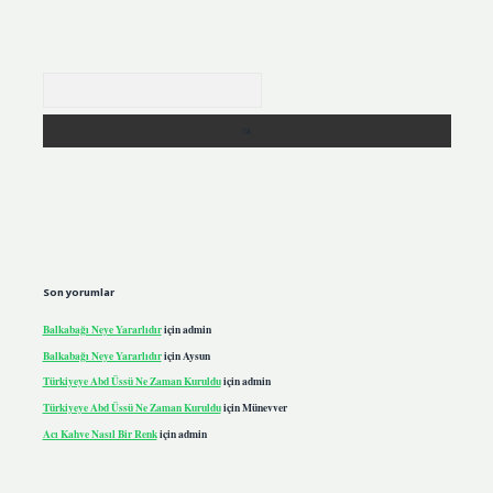
Arama
Son yorumlar
Balkabağı Neye Yararlıdır
için
admin
Balkabağı Neye Yararlıdır
için
Aysun
Türkiyeye Abd Üssü Ne Zaman Kuruldu
için
admin
Türkiyeye Abd Üssü Ne Zaman Kuruldu
için
Münevver
Acı Kahve Nasıl Bir Renk
için
admin