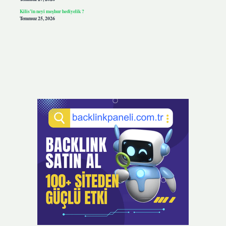
Kilis’in neyi meşhur hediyelik ?
Temmuz 25, 2026