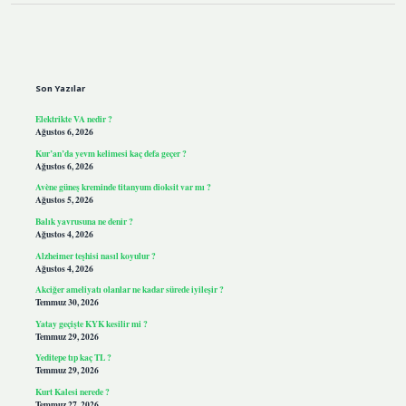
Sidebar
Son Yazılar
Elektrikte VA nedir ?
Ağustos 6, 2026
Kur’an’da yevm kelimesi kaç defa geçer ?
Ağustos 6, 2026
Avène güneş kreminde titanyum dioksit var mı ?
Ağustos 5, 2026
Balık yavrusuna ne denir ?
Ağustos 4, 2026
Alzheimer teşhisi nasıl koyulur ?
Ağustos 4, 2026
Akciğer ameliyatı olanlar ne kadar sürede iyileşir ?
Temmuz 30, 2026
Yatay geçişte KYK kesilir mi ?
Temmuz 29, 2026
Yeditepe tıp kaç TL ?
Temmuz 29, 2026
Kurt Kalesi nerede ?
Temmuz 27, 2026