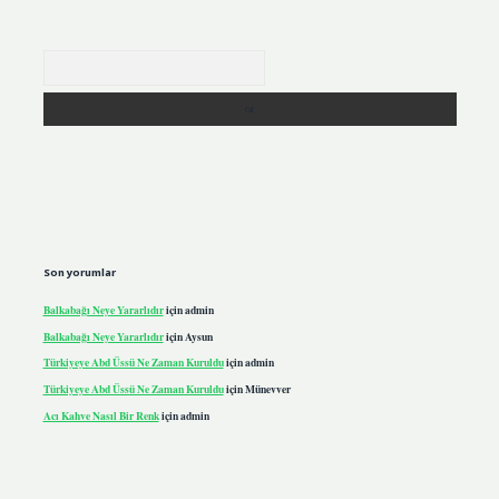
Arama
Son yorumlar
Balkabağı Neye Yararlıdır
için
admin
Balkabağı Neye Yararlıdır
için
Aysun
Türkiyeye Abd Üssü Ne Zaman Kuruldu
için
admin
Türkiyeye Abd Üssü Ne Zaman Kuruldu
için
Münevver
Acı Kahve Nasıl Bir Renk
için
admin