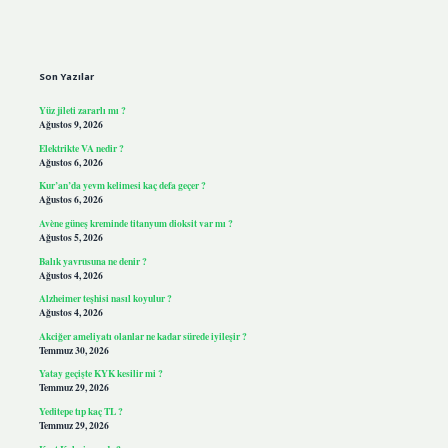
Sidebar
Son Yazılar
Yüz jileti zararlı mı ?
Ağustos 9, 2026
Elektrikte VA nedir ?
Ağustos 6, 2026
Kur’an’da yevm kelimesi kaç defa geçer ?
Ağustos 6, 2026
Avène güneş kreminde titanyum dioksit var mı ?
Ağustos 5, 2026
Balık yavrusuna ne denir ?
Ağustos 4, 2026
Alzheimer teşhisi nasıl koyulur ?
Ağustos 4, 2026
Akciğer ameliyatı olanlar ne kadar sürede iyileşir ?
Temmuz 30, 2026
Yatay geçişte KYK kesilir mi ?
Temmuz 29, 2026
Yeditepe tıp kaç TL ?
Temmuz 29, 2026