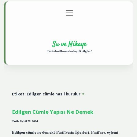
menüyü
Anasayfa
Gizlilik Politikası
Yasal Uyarı
aç
Hakkımızda
Su ve Hikaye
Denizden ilham alan keyifli bilgiler!
Etiket:
Edilgen cümle nasıl kurulur
Edilgen Cümle Yapısı Ne Demek
Tarih: Eylül 29, 2024
Edilgen cümle ne demek? Pasif Sesin İşlevleri. Pasif ses, eylemi