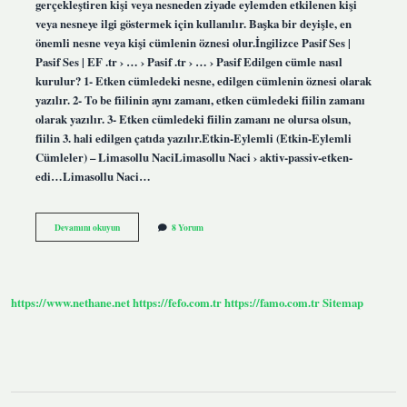
gerçekleştiren kişi veya nesneden ziyade eylemden etkilenen kişi
veya nesneye ilgi göstermek için kullanılır. Başka bir deyişle, en
önemli nesne veya kişi cümlenin öznesi olur.İngilizce Pasif Ses |
Pasif Ses | EF .tr › … › Pasif .tr › … › Pasif Edilgen cümle nasıl
kurulur? 1- Etken cümledeki nesne, edilgen cümlenin öznesi olarak
yazılır. 2- To be fiilinin aynı zamanı, etken cümledeki fiilin zamanı
olarak yazılır. 3- Etken cümledeki fiilin zamanı ne olursa olsun,
fiilin 3. hali edilgen çatıda yazılır.Etkin-Eylemli (Etkin-Eylemli
Cümleler) – Limasollu NaciLimasollu Naci › aktiv-passiv-etken-
edi…Limasollu Naci…
Edilgen
Devamını okuyun
8 Yorum
Cümle
Yapısı
Ne
Demek
https://www.nethane.net
https://fefo.com.tr
https://famo.com.tr
Sitemap