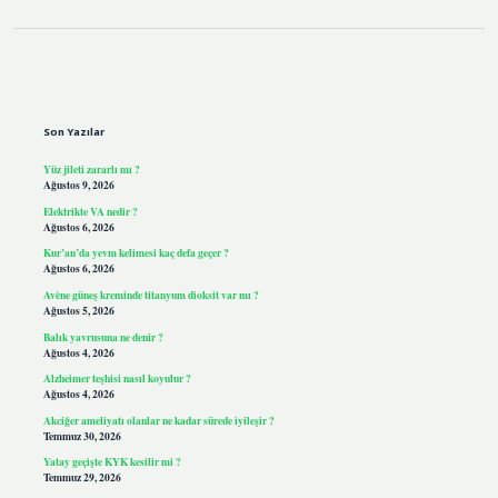
Sidebar
Son Yazılar
Yüz jileti zararlı mı ?
Ağustos 9, 2026
Elektrikte VA nedir ?
Ağustos 6, 2026
Kur’an’da yevm kelimesi kaç defa geçer ?
Ağustos 6, 2026
Avène güneş kreminde titanyum dioksit var mı ?
Ağustos 5, 2026
Balık yavrusuna ne denir ?
Ağustos 4, 2026
Alzheimer teşhisi nasıl koyulur ?
Ağustos 4, 2026
Akciğer ameliyatı olanlar ne kadar sürede iyileşir ?
Temmuz 30, 2026
Yatay geçişte KYK kesilir mi ?
Temmuz 29, 2026