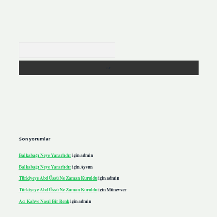
Arama
Son yorumlar
Balkabağı Neye Yararlıdır
için
admin
Balkabağı Neye Yararlıdır
için
Aysun
Türkiyeye Abd Üssü Ne Zaman Kuruldu
için
admin
Türkiyeye Abd Üssü Ne Zaman Kuruldu
için
Münevver
Acı Kahve Nasıl Bir Renk
için
admin