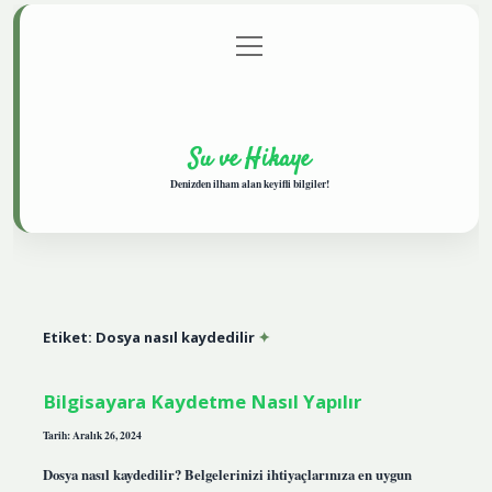
menüyü
Anasayfa
Gizlilik Politikası
Yasal Uyarı
aç
Hakkımızda
Su ve Hikaye
Denizden ilham alan keyifli bilgiler!
Etiket:
Dosya nasıl kaydedilir
Bilgisayara Kaydetme Nasıl Yapılır
Tarih: Aralık 26, 2024
Dosya nasıl kaydedilir? Belgelerinizi ihtiyaçlarınıza en uygun