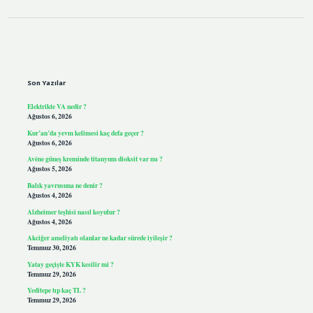
Sidebar
Son Yazılar
Elektrikte VA nedir ?
Ağustos 6, 2026
Kur’an’da yevm kelimesi kaç defa geçer ?
Ağustos 6, 2026
Avène güneş kreminde titanyum dioksit var mı ?
Ağustos 5, 2026
Balık yavrusuna ne denir ?
Ağustos 4, 2026
Alzheimer teşhisi nasıl koyulur ?
Ağustos 4, 2026
Akciğer ameliyatı olanlar ne kadar sürede iyileşir ?
Temmuz 30, 2026
Yatay geçişte KYK kesilir mi ?
Temmuz 29, 2026
Yeditepe tıp kaç TL ?
Temmuz 29, 2026