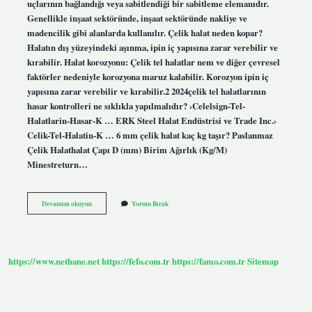
uçlarının bağlandığı veya sabitlendiği bir sabitleme elemanıdır.
Genellikle inşaat sektöründe, inşaat sektöründe nakliye ve
madencilik gibi alanlarda kullanılır. Çelik halat neden kopar?
Halatın dış yüzeyindeki aşınma, ipin iç yapısına zarar verebilir ve
kırabilir. Halat korozyonu: Çelik tel halatlar nem ve diğer çevresel
faktörler nedeniyle korozyona maruz kalabilir. Korozyon ipin iç
yapısına zarar verebilir ve kırabilir.2 2024çelik tel halatlarının
hasar kontrolleri ne sıklıkla yapılmalıdır? ›Celelsign-Tel-
Halatlarin-Hasar-K … ERK Steel Halat Endüstrisi ve Trade Inc.›
Celik-Tel-Halatin-K … 6 mm çelik halat kaç kg taşır? Paslanmaz
Çelik Halathalat Çapı D (mm) Birim Ağırlık (Kg/M)
Minestreturn…
Kopan
Devamını okuyun
Yorum Bırak
Çelik
Halat
Nasıl
Birleştirilir
https://www.nethane.net
https://fefo.com.tr
https://famo.com.tr
Sitemap