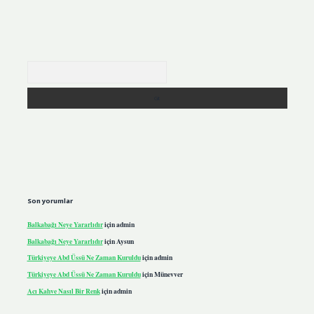
Arama
Son yorumlar
Balkabağı Neye Yararlıdır
için
admin
Balkabağı Neye Yararlıdır
için
Aysun
Türkiyeye Abd Üssü Ne Zaman Kuruldu
için
admin
Türkiyeye Abd Üssü Ne Zaman Kuruldu
için
Münevver
Acı Kahve Nasıl Bir Renk
için
admin