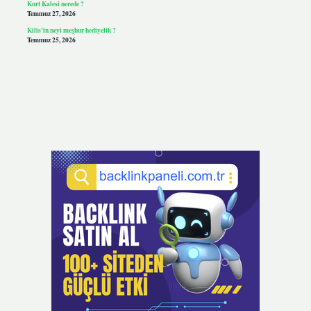
Kurt Kalesi nerede ?
Temmuz 27, 2026
Kilis’in neyi meşhur hediyelik ?
Temmuz 25, 2026