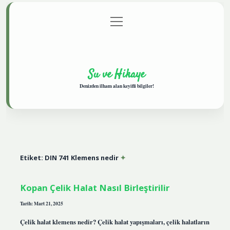
menüyü
Anasayfa
Gizlilik Politikası
Yasal Uyarı
aç
Hakkımızda
Su ve Hikaye
Denizden ilham alan keyifli bilgiler!
Etiket:
DIN 741 Klemens nedir
Kopan Çelik Halat Nasıl Birleştirilir
Tarih: Mart 21, 2025
Çelik halat klemens nedir? Çelik halat yapışmaları, çelik halatların