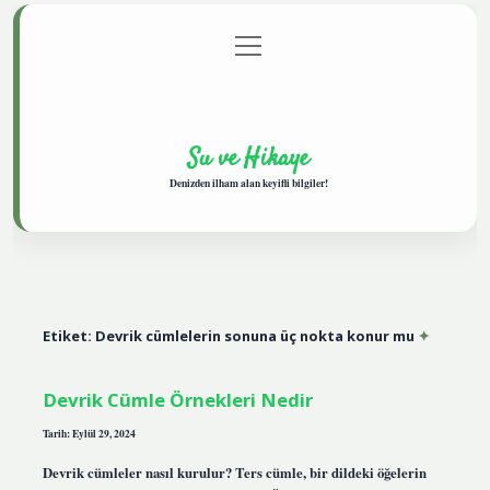
menüyü
Anasayfa
Gizlilik Politikası
Yasal Uyarı
aç
Hakkımızda
Su ve Hikaye
Denizden ilham alan keyifli bilgiler!
Etiket:
Devrik cümlelerin sonuna üç nokta konur mu
Devrik Cümle Örnekleri Nedir
Tarih: Eylül 29, 2024
Devrik cümleler nasıl kurulur? Ters cümle, bir dildeki öğelerin