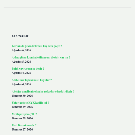
Sidebar
Son Yazılar
Kur’an’da yevm kelimesi kaç defa geçer ?
Ağustos 6, 2026
Avène güneş kreminde titanyum dioksit var mı ?
Ağustos 5, 2026
Balık yavrusuna ne denir ?
Ağustos 4, 2026
Alzheimer teşhisi nasıl koyulur ?
Ağustos 4, 2026
Akciğer ameliyatı olanlar ne kadar sürede iyileşir ?
Temmuz 30, 2026
Yatay geçişte KYK kesilir mi ?
Temmuz 29, 2026
Yeditepe tıp kaç TL ?
Temmuz 29, 2026
Kurt Kalesi nerede ?
Temmuz 27, 2026