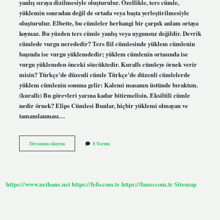
yanlış sıraya dizilmesiyle oluşturulur. Özellikle, ters cümle,
yüklemin sonradan değil de ortada veya başta yerleştirilmesiyle
oluşturulur. Elbette, bu cümleler herhangi bir çarpık anlam ortaya
koymaz. Bu yüzden ters cümle yanlış veya uygunsuz değildir. Devrik
cümlede vurgu nerededir? Ters fiil cümlesinde yüklem cümlenin
başında ise vurgu yüklemdedir; yüklem cümlenin ortasında ise
vurgu yüklemden önceki sözcüktedir. Kurallı cümleye örnek verir
misin? Türkçe’de düzenli cümle Türkçe’de düzenli cümlelerde
yüklem cümlenin sonuna gelir: Kalemi masanın üstünde bıraktım.
(kurallı) Bu görevleri yarına kadar bitirmelisin. Eksiltili cümle
nedir örnek? Elips Cümlesi Bunlar, hiçbir yüklemi olmayan ve
tamamlanması…
Devrik
Devamını okuyun
8 Yorum
Cümle
Örnekleri
Nedir
https://www.nethane.net
https://fefo.com.tr
https://famo.com.tr
Sitemap