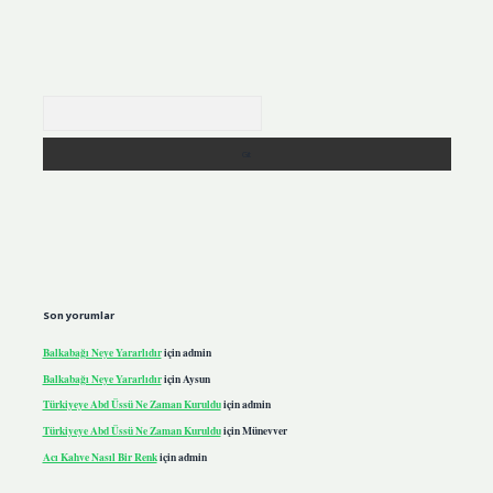
Arama
Son yorumlar
Balkabağı Neye Yararlıdır
için
admin
Balkabağı Neye Yararlıdır
için
Aysun
Türkiyeye Abd Üssü Ne Zaman Kuruldu
için
admin
Türkiyeye Abd Üssü Ne Zaman Kuruldu
için
Münevver
Acı Kahve Nasıl Bir Renk
için
admin