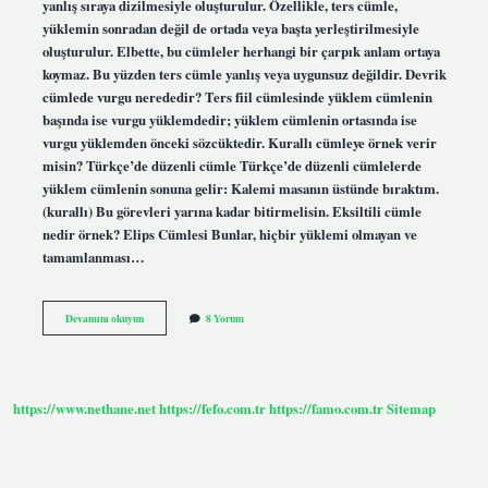
yanlış sıraya dizilmesiyle oluşturulur. Özellikle, ters cümle,
yüklemin sonradan değil de ortada veya başta yerleştirilmesiyle
oluşturulur. Elbette, bu cümleler herhangi bir çarpık anlam ortaya
koymaz. Bu yüzden ters cümle yanlış veya uygunsuz değildir. Devrik
cümlede vurgu nerededir? Ters fiil cümlesinde yüklem cümlenin
başında ise vurgu yüklemdedir; yüklem cümlenin ortasında ise
vurgu yüklemden önceki sözcüktedir. Kurallı cümleye örnek verir
misin? Türkçe’de düzenli cümle Türkçe’de düzenli cümlelerde
yüklem cümlenin sonuna gelir: Kalemi masanın üstünde bıraktım.
(kurallı) Bu görevleri yarına kadar bitirmelisin. Eksiltili cümle
nedir örnek? Elips Cümlesi Bunlar, hiçbir yüklemi olmayan ve
tamamlanması…
Devrik
Devamını okuyun
8 Yorum
Cümle
Örnekleri
Nedir
https://www.nethane.net
https://fefo.com.tr
https://famo.com.tr
Sitemap