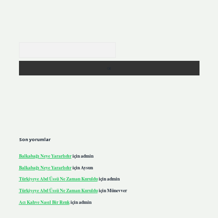
Arama
Son yorumlar
Balkabağı Neye Yararlıdır
için
admin
Balkabağı Neye Yararlıdır
için
Aysun
Türkiyeye Abd Üssü Ne Zaman Kuruldu
için
admin
Türkiyeye Abd Üssü Ne Zaman Kuruldu
için
Münevver
Acı Kahve Nasıl Bir Renk
için
admin