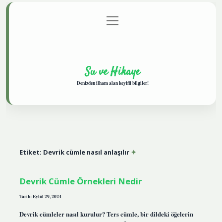
menüyü
Anasayfa
Gizlilik Politikası
Yasal Uyarı
aç
Hakkımızda
Su ve Hikaye
Denizden ilham alan keyifli bilgiler!
Etiket:
Devrik cümle nasıl anlaşılır
Devrik Cümle Örnekleri Nedir
Tarih: Eylül 29, 2024
Devrik cümleler nasıl kurulur? Ters cümle, bir dildeki öğelerin