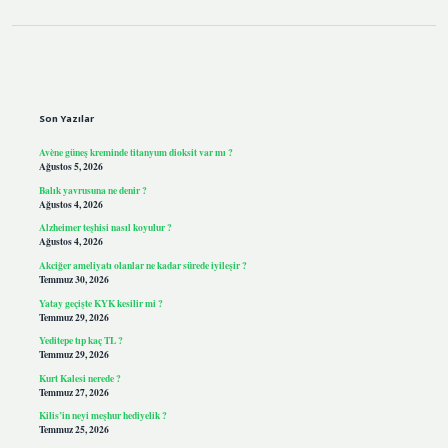
Sidebar
Son Yazılar
Avène güneş kreminde titanyum dioksit var mı ?
Ağustos 5, 2026
Balık yavrusuna ne denir ?
Ağustos 4, 2026
Alzheimer teşhisi nasıl koyulur ?
Ağustos 4, 2026
Akciğer ameliyatı olanlar ne kadar sürede iyileşir ?
Temmuz 30, 2026
Yatay geçişte KYK kesilir mi ?
Temmuz 29, 2026
Yeditepe tıp kaç TL ?
Temmuz 29, 2026
Kurt Kalesi nerede ?
Temmuz 27, 2026
Kilis’in neyi meşhur hediyelik ?
Temmuz 25, 2026