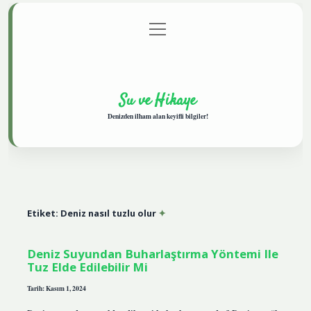
menüyü
Anasayfa
Gizlilik Politikası
Yasal Uyarı
aç
Hakkımızda
Su ve Hikaye
Denizden ilham alan keyifli bilgiler!
Etiket:
Deniz nasıl tuzlu olur
Deniz Suyundan Buharlaştırma Yöntemi Ile
Tuz Elde Edilebilir Mi
Tarih: Kasım 1, 2024