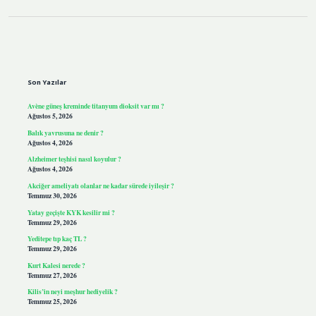
Sidebar
Son Yazılar
Avène güneş kreminde titanyum dioksit var mı ?
Ağustos 5, 2026
Balık yavrusuna ne denir ?
Ağustos 4, 2026
Alzheimer teşhisi nasıl koyulur ?
Ağustos 4, 2026
Akciğer ameliyatı olanlar ne kadar sürede iyileşir ?
Temmuz 30, 2026
Yatay geçişte KYK kesilir mi ?
Temmuz 29, 2026
Yeditepe tıp kaç TL ?
Temmuz 29, 2026
Kurt Kalesi nerede ?
Temmuz 27, 2026
Kilis’in neyi meşhur hediyelik ?
Temmuz 25, 2026