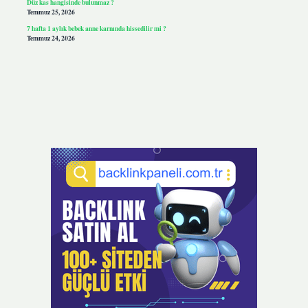
Düz kas hangisinde bulunmaz ?
Temmuz 25, 2026
7 hafta 1 aylık bebek anne karnında hissedilir mi ?
Temmuz 24, 2026