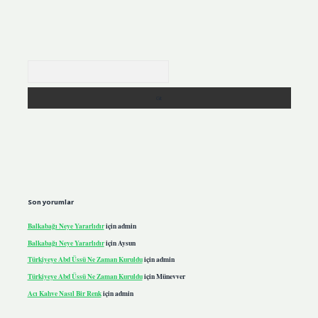
Arama
Son yorumlar
Balkabağı Neye Yararlıdır
için
admin
Balkabağı Neye Yararlıdır
için
Aysun
Türkiyeye Abd Üssü Ne Zaman Kuruldu
için
admin
Türkiyeye Abd Üssü Ne Zaman Kuruldu
için
Münevver
Acı Kahve Nasıl Bir Renk
için
admin