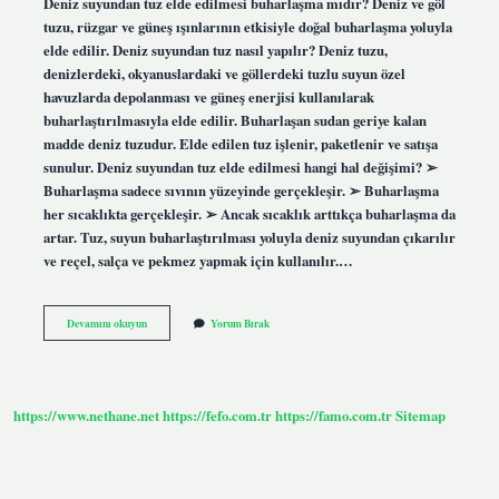
Deniz suyundan tuz elde edilmesi buharlaşma mıdır? Deniz ve göl
tuzu, rüzgar ve güneş ışınlarının etkisiyle doğal buharlaşma yoluyla
elde edilir. Deniz suyundan tuz nasıl yapılır? Deniz tuzu,
denizlerdeki, okyanuslardaki ve göllerdeki tuzlu suyun özel
havuzlarda depolanması ve güneş enerjisi kullanılarak
buharlaştırılmasıyla elde edilir. Buharlaşan sudan geriye kalan
madde deniz tuzudur. Elde edilen tuz işlenir, paketlenir ve satışa
sunulur. Deniz suyundan tuz elde edilmesi hangi hal değişimi? ➢
Buharlaşma sadece sıvının yüzeyinde gerçekleşir. ➢ Buharlaşma
her sıcaklıkta gerçekleşir. ➢ Ancak sıcaklık arttıkça buharlaşma da
artar. Tuz, suyun buharlaştırılması yoluyla deniz suyundan çıkarılır
ve reçel, salça ve pekmez yapmak için kullanılır.…
Deniz
Devamını okuyun
Yorum Bırak
Suyundan
Buharlaştırma
Yöntemi
Ile
Tuz
https://www.nethane.net
https://fefo.com.tr
https://famo.com.tr
Sitemap
Elde
Edilebilir
Mi