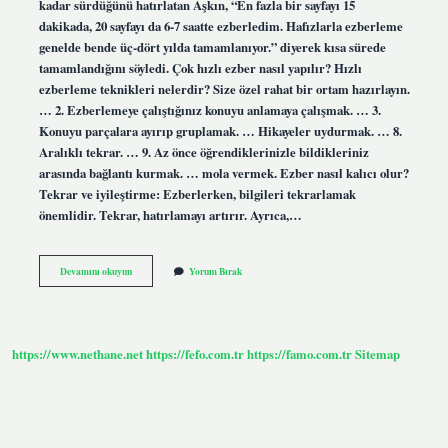
kadar sürdüğünü hatırlatan Aşkın, “En fazla bir sayfayı 15
dakikada, 20 sayfayı da 6-7 saatte ezberledim. Hafızlarla ezberleme
genelde bende üç-dört yılda tamamlanıyor.” diyerek kısa sürede
tamamlandığını söyledi. Çok hızlı ezber nasıl yapılır? Hızlı
ezberleme teknikleri nelerdir? Size özel rahat bir ortam hazırlayın.
… 2. Ezberlemeye çalıştığınız konuyu anlamaya çalışmak. … 3.
Konuyu parçalara ayırıp gruplamak. … Hikayeler uydurmak. … 8.
Aralıklı tekrar. … 9. Az önce öğrendiklerinizle bildikleriniz
arasında bağlantı kurmak. … mola vermek. Ezber nasıl kalıcı olur?
Tekrar ve iyileştirme: Ezberlerken, bilgileri tekrarlamak
önemlidir. Tekrar, hatırlamayı artırır. Ayrıca,…
Ezber
Devamını okuyun
Yorum Bırak
Için
Kaç
Defa
Okunmalı
https://www.nethane.net
https://fefo.com.tr
https://famo.com.tr
Sitemap