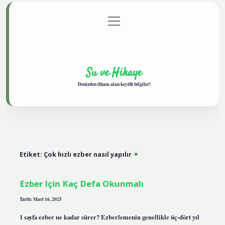
menüyü
Anasayfa
Gizlilik Politikası
Yasal Uyarı
aç
Hakkımızda
Su ve Hikaye
Denizden ilham alan keyifli bilgiler!
Etiket:
Çok hızlı ezber nasıl yapılır
Ezber Için Kaç Defa Okunmalı
Tarih: Mart 16, 2025
1 sayfa ezber ne kadar sürer? Ezberlemenin genellikle üç-dört yıl