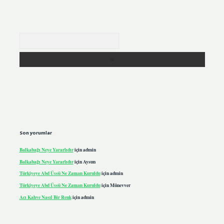
Arama
Son yorumlar
Balkabağı Neye Yararlıdır
için
admin
Balkabağı Neye Yararlıdır
için
Aysun
Türkiyeye Abd Üssü Ne Zaman Kuruldu
için
admin
Türkiyeye Abd Üssü Ne Zaman Kuruldu
için
Münevver
Acı Kahve Nasıl Bir Renk
için
admin