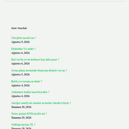
Sidebar
Son Yazılar
Yüz jileti zararlı mı ?
Ağustos 9, 2026
Elektrikte VA nedir ?
Ağustos 6, 2026
Kur’an’da yevm kelimesi kaç defa geçer ?
Ağustos 6, 2026
Avène güneş kreminde titanyum dioksit var mı ?
Ağustos 5, 2026
Balık yavrusuna ne denir ?
Ağustos 4, 2026
Alzheimer teşhisi nasıl koyulur ?
Ağustos 4, 2026
Akciğer ameliyatı olanlar ne kadar sürede iyileşir ?
Temmuz 30, 2026
Yatay geçişte KYK kesilir mi ?
Temmuz 29, 2026
Yeditepe tıp kaç TL ?
Temmuz 29, 2026