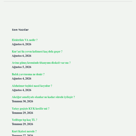
Sidebar
Son Yazılar
Elektrikte VA nedir ?
Ağustos 6, 2026
Kur’an’da yevm kelimesi kaç defa geçer ?
Ağustos 6, 2026
Avène güneş kreminde titanyum dioksit var mı ?
Ağustos 5, 2026
Balık yavrusuna ne denir ?
Ağustos 4, 2026
Alzheimer teşhisi nasıl koyulur ?
Ağustos 4, 2026
Akciğer ameliyatı olanlar ne kadar sürede iyileşir ?
Temmuz 30, 2026
Yatay geçişte KYK kesilir mi ?
Temmuz 29, 2026
Yeditepe tıp kaç TL ?
Temmuz 29, 2026
Kurt Kalesi nerede ?
Temmuz 27, 2026