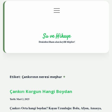
menüyü
Anasayfa
Gizlilik Politikası
Yasal Uyarı
aç
Hakkımızda
Su ve Hikaye
Denizden ilham alan keyifli bilgiler!
Etiket:
Çankırının neresi meşhur
Çankırı Korgun Hangi Boydan
Tarih: Mart 2, 2025
Çankırı Orta hangi boydan? Kayan Uzunluğu: Bolu, Afyon, Amasya,