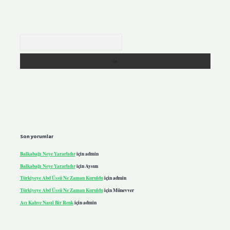
Arama
Son yorumlar
Balkabağı Neye Yararlıdır
için
admin
Balkabağı Neye Yararlıdır
için
Aysun
Türkiyeye Abd Üssü Ne Zaman Kuruldu
için
admin
Türkiyeye Abd Üssü Ne Zaman Kuruldu
için
Münevver
Acı Kahve Nasıl Bir Renk
için
admin