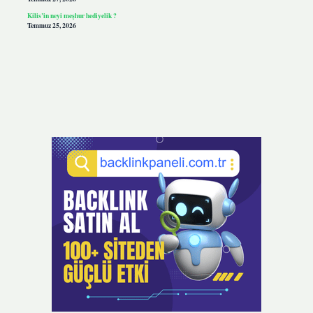
Kilis’in neyi meşhur hediyelik ?
Temmuz 25, 2026