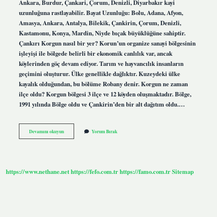
Ankara, Burdur, Çankari, Çorum, Denizli, Diyarbakır kayi
uzunluğuna rastlayabilir. Bayat Uzunluğu: Bolu, Adana, Afyon,
Amasya, Ankara, Antalya, Bilekik, Çankirin, Çorum, Denizli,
Kastamonu, Konya, Mardin, Niyde bıçak büyüklüğüne sahiptir.
Çankırı Korgun nasıl bir yer? Korun’un organize sanayi bölgesinin
işleyişi ile bölgede belirli bir ekonomik canlılık var, ancak
köylerinden göç devam ediyor. Tarım ve hayvancılık insanların
geçimini oluşturur. Ülke genellikle dağlıktır. Kuzeydeki ülke
kayalık olduğundan, bu bölüme Robany denir. Korgun ne zaman
ilçe oldu? Korgun bölgesi 3 ilçe ve 12 köyden oluşmaktadır. Bölge,
1991 yılında Bölge oldu ve Çankirin’den bir alt dağıtım oldu.…
Çankırı
Devamını okuyun
Yorum Bırak
Korgun
Hangi
Boydan
https://www.nethane.net
https://fefo.com.tr
https://famo.com.tr
Sitemap