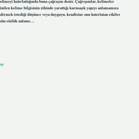
kelimeyi hatırlattığında buna çağrışım denir. Çağrışımlar, kelimeler
dinilen kelime bilgisinin zihinde yarattığı karmaşık yapıyı anlamamıza
endirmek istediği düşünce veya duyguyu, kendisine onu hatırlatan etkiler
ğünün sözlük anlamı…
ap