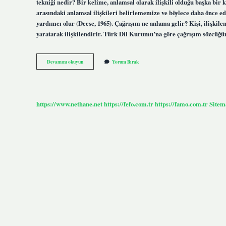
tekniği nedir? Bir kelime, anlamsal olarak ilişkili olduğu başka bir 
arasındaki anlamsal ilişkileri belirlememize ve böylece daha önce e
yardımcı olur (Deese, 1965). Çağrışım ne anlama gelir? Kişi, ilişkil
yaratarak ilişkilendirir. Türk Dil Kurumu’na göre çağrışım sözcü
Çağrışım
Devamını okuyun
Yorum Bırak
Sanatı
Nedir
https://www.nethane.net
https://fefo.com.tr
https://famo.com.tr
Sitem