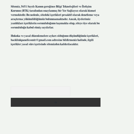
Sitemiz, 5651 Sayılı Kanun gereğince Bilgi Teknolojileri ve İletişim
Kurumu (BTK) tarafından onaylanmış bir Yer Sağlayıcı olarak hizmet
vermektedir. Bu nedenle, sitedeki içerikleri proaktif olarak denetleme veya
araştırma yükümlülüğümüz bulunmamaktadır. Ancak, üyelerimiz
yazdıkları içeriklerin sorumluluğunu taşımakta olup, siteye üye olarak bu
sorumluluğu kabul etmiş sayılırlar.
Hukuka ve yasal düzenlemelere aykırı olduğunu düşündüğünüz içerikleri,
backlinkpanelicomtr@gmail.com
adresine bildirmeniz halinde, ilgili
içerikler yasal süre içerisinde sitemizden kaldırılacaktır.
Arama