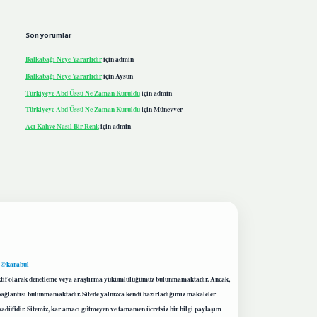
Son yorumlar
Balkabağı Neye Yararlıdır
için
admin
Balkabağı Neye Yararlıdır
için
Aysun
Türkiyeye Abd Üssü Ne Zaman Kuruldu
için
admin
Türkiyeye Abd Üssü Ne Zaman Kuruldu
için
Münevver
Acı Kahve Nasıl Bir Renk
için
admin
 @karabul
proaktif olarak denetleme veya araştırma yükümlülüğümüz bulunmamaktadır. Ancak,
r bağlantısı bulunmamaktadır. Sitede yalnızca kendi hazırladığımız makaleler
sadüfidir. Sitemiz, kar amacı gütmeyen ve tamamen ücretsiz bir bilgi paylaşım