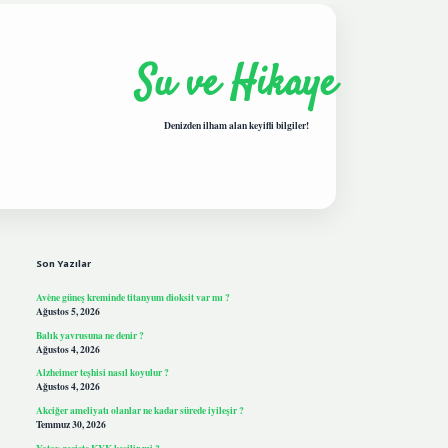
Su ve Hikaye
Denizden ilham alan keyifli bilgiler!
Sidebar
hiltonbetgiris.live
Son Yazılar
Avène güneş kreminde titanyum dioksit var mı ?
Ağustos 5, 2026
Balık yavrusuna ne denir ?
Ağustos 4, 2026
Alzheimer teşhisi nasıl koyulur ?
Ağustos 4, 2026
Akciğer ameliyatı olanlar ne kadar sürede iyileşir ?
Temmuz 30, 2026
Yatay geçişte KYK kesilir mi ?