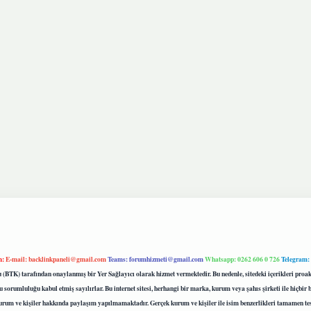
m:
E-mail:
backlinkpaneli@gmail.com
Teams:
forumhizmeti@gmail.com
Whatsapp: 0262 606 0 726
Telegram:
mu (BTK) tarafından onaylanmış bir Yer Sağlayıcı olarak hizmet vermektedir. Bu nedenle, sitedeki içerikleri 
 sorumluluğu kabul etmiş sayılırlar. Bu internet sitesi, herhangi bir marka, kurum veya şahıs şirketi ile hiçbi
kurum ve kişiler hakkında paylaşım yapılmamaktadır. Gerçek kurum ve kişiler ile isim benzerlikleri tamamen te