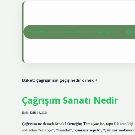
Anasayfa
Gizlilik Politikası
Yasal Uyarı
Hakkım
Etiket:
Çağrışımsal geçiş nedir örnek
Çağrışım Sanatı Nedir
Tarih: Eylül 10, 2024
Çağrışım ne demek örnek? Örneğin; Tema yaz ise, topu ilk atan kişi “p
ardından “kelepçe”, “mandal”, “çamaşır sepeti”, “çamaşır makinesi”, 