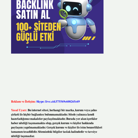
Reklam ve İletişim:
Skype: live:.cid.575569c608265c69
Yasal Uyarı:
Bu internet sitesi, herhangi bir marka, kurum veya şahıs
şirketi ile hiçbir bağlantısı bulunmamaktadır. Sitede yalnızca kendi
hazırladığımız makaleler paylaşılmaktadır. Burada yer alan içerikler
haber niteliği taşımamakta olup, gerçek kurum ve kişiler hakkında
paylaşım yapılmamaktadır. Gerçek kurum ve kişiler ile isim benzerlikleri
tamamen tesadüfidir. Sitemizdeki bilgiler taslak halindedir ve tavsiye
niteliği taşımazlar.