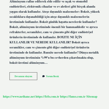
Alüminyum rafine edilerek elde edilir ve uçak ve otomobil
endüstrileri, elektronik cihazlar ve ev aletleri gibi birçok alanda
yaygın olarak kullanılır. Ateşe dayanıklı malzemeler: Boksit, yüksek
sıcaklıklara dayanabildiği için ateşe dayanıklı malzemelerin
üretiminde kullanılır. Boksit günlük hayatta nerelerde kullanılır?
Boksit, alüminyum üretiminde önemli bir hammaddedir ve ayrıca
refrakterler, seramikler, cam ve çimento gibi diğer endüstriyel
ürünlerin üretiminde de kullanılır. BOXITE NE İÇİN
KULLANILIR VE NEREDE KULLANILIR? Boksit ayrıca
seramikler, cam ve çimento gibi diğer endüstriyel ürünlerin
üretiminde de kullanılır. Bauxite nerede kullanılır? Dünya metalik
alüminyum üretiminin %99’u bu cevherden çıkarılmakta olup,
boksit üretimi alüminyum…
Boksit
Devamını okuyun
Yorum Bırak
Nerelerde
Kullanılır
https://www.nethane.net
https://fefo.com.tr
https://famo.com.tr
Sitemap