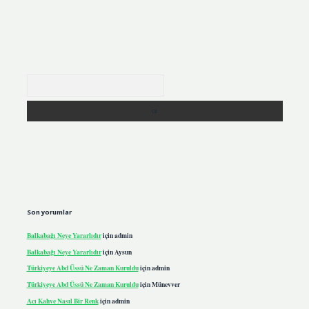
Arama
Son yorumlar
Balkabağı Neye Yararlıdır
için
admin
Balkabağı Neye Yararlıdır
için
Aysun
Türkiyeye Abd Üssü Ne Zaman Kuruldu
için
admin
Türkiyeye Abd Üssü Ne Zaman Kuruldu
için
Münevver
Acı Kahve Nasıl Bir Renk
için
admin