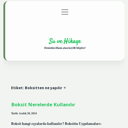
menüyü
Anasayfa
Gizlilik Politikası
Yasal Uyarı
aç
Hakkımızda
Su ve Hikaye
Denizden ilham alan keyifli bilgiler!
Etiket:
Boksitten ne yapılır
Boksit Nerelerde Kullanılır
Tarih: Aralık 28, 2024
Boksit hangi eşyalarda kullanılır? Boksitin Uygulamaları: