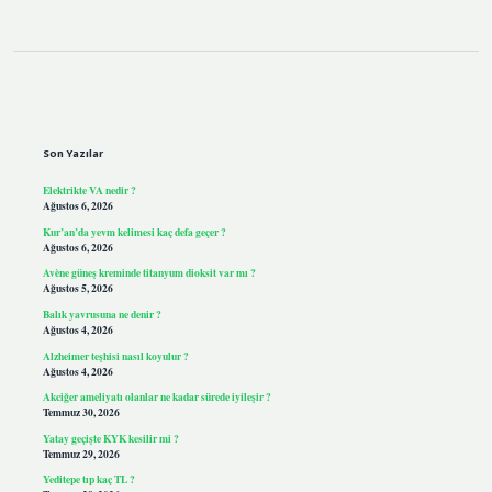
Sidebar
Son Yazılar
Elektrikte VA nedir ?
Ağustos 6, 2026
Kur’an’da yevm kelimesi kaç defa geçer ?
Ağustos 6, 2026
Avène güneş kreminde titanyum dioksit var mı ?
Ağustos 5, 2026
Balık yavrusuna ne denir ?
Ağustos 4, 2026
Alzheimer teşhisi nasıl koyulur ?
Ağustos 4, 2026
Akciğer ameliyatı olanlar ne kadar sürede iyileşir ?
Temmuz 30, 2026
Yatay geçişte KYK kesilir mi ?
Temmuz 29, 2026
Yeditepe tıp kaç TL ?