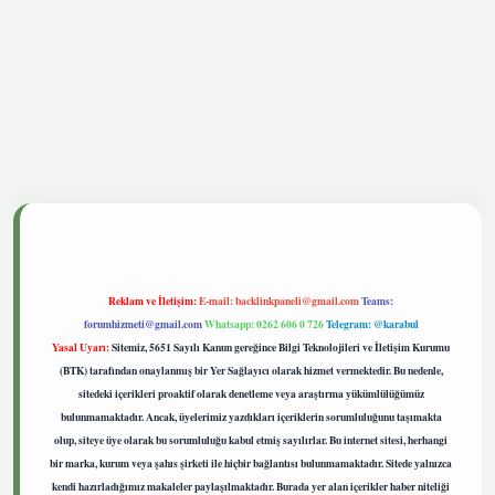
tgiris.live
Reklam ve İletişim:
E-mail:
backlinkpaneli@gmail.com
Teams:
forumhizmeti@gmail.com
Whatsapp: 0262 606 0 726
Telegram: @karabul
Yasal Uyarı:
Sitemiz, 5651 Sayılı Kanun gereğince Bilgi Teknolojileri ve İletişim Kurumu
(BTK) tarafından onaylanmış bir Yer Sağlayıcı olarak hizmet vermektedir. Bu nedenle,
sitedeki içerikleri proaktif olarak denetleme veya araştırma yükümlülüğümüz
bulunmamaktadır. Ancak, üyelerimiz yazdıkları içeriklerin sorumluluğunu taşımakta
olup, siteye üye olarak bu sorumluluğu kabul etmiş sayılırlar. Bu internet sitesi, herhangi
bir marka, kurum veya şahıs şirketi ile hiçbir bağlantısı bulunmamaktadır. Sitede yalnızca
kendi hazırladığımız makaleler paylaşılmaktadır. Burada yer alan içerikler haber niteliği