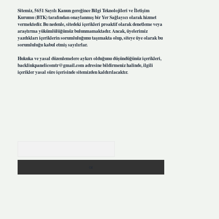
Sitemiz, 5651 Sayılı Kanun gereğince Bilgi Teknolojileri ve İletişim
Kurumu (BTK) tarafından onaylanmış bir Yer Sağlayıcı olarak hizmet
vermektedir. Bu nedenle, sitedeki içerikleri proaktif olarak denetleme veya
araştırma yükümlülüğümüz bulunmamaktadır. Ancak, üyelerimiz
yazdıkları içeriklerin sorumluluğunu taşımakta olup, siteye üye olarak bu
sorumluluğu kabul etmiş sayılırlar.
Hukuka ve yasal düzenlemelere aykırı olduğunu düşündüğünüz içerikleri,
backlinkpanelicomtr@gmail.com
adresine bildirmeniz halinde, ilgili
içerikler yasal süre içerisinde sitemizden kaldırılacaktır.
Arama