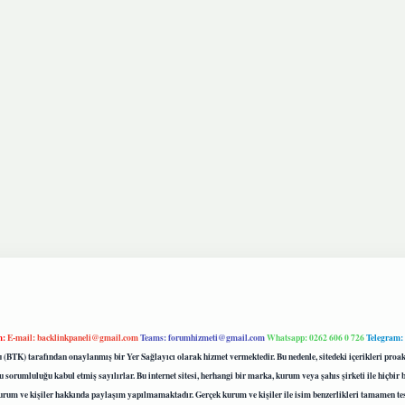
m:
E-mail:
backlinkpaneli@gmail.com
Teams:
forumhizmeti@gmail.com
Whatsapp: 0262 606 0 726
Telegram:
mu (BTK) tarafından onaylanmış bir Yer Sağlayıcı olarak hizmet vermektedir. Bu nedenle, sitedeki içerikleri 
 sorumluluğu kabul etmiş sayılırlar. Bu internet sitesi, herhangi bir marka, kurum veya şahıs şirketi ile hiçbi
kurum ve kişiler hakkında paylaşım yapılmamaktadır. Gerçek kurum ve kişiler ile isim benzerlikleri tamamen te