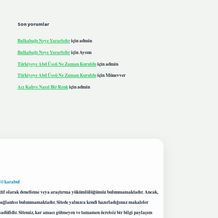
Son yorumlar
Balkabağı Neye Yararlıdır
için
admin
Balkabağı Neye Yararlıdır
için
Aysun
Türkiyeye Abd Üssü Ne Zaman Kuruldu
için
admin
Türkiyeye Abd Üssü Ne Zaman Kuruldu
için
Münevver
Acı Kahve Nasıl Bir Renk
için
admin
 @karabul
proaktif olarak denetleme veya araştırma yükümlülüğümüz bulunmamaktadır. Ancak,
r bağlantısı bulunmamaktadır. Sitede yalnızca kendi hazırladığımız makaleler
sadüfidir. Sitemiz, kar amacı gütmeyen ve tamamen ücretsiz bir bilgi paylaşım