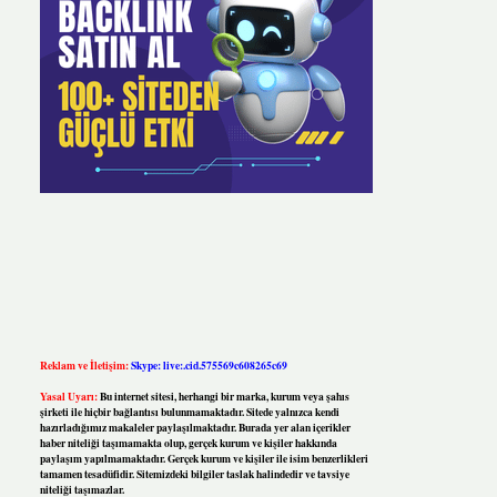
Reklam ve İletişim:
Skype: live:.cid.575569c608265c69
Yasal Uyarı:
Bu internet sitesi, herhangi bir marka, kurum veya şahıs
şirketi ile hiçbir bağlantısı bulunmamaktadır. Sitede yalnızca kendi
hazırladığımız makaleler paylaşılmaktadır. Burada yer alan içerikler
haber niteliği taşımamakta olup, gerçek kurum ve kişiler hakkında
paylaşım yapılmamaktadır. Gerçek kurum ve kişiler ile isim benzerlikleri
tamamen tesadüfidir. Sitemizdeki bilgiler taslak halindedir ve tavsiye
niteliği taşımazlar.