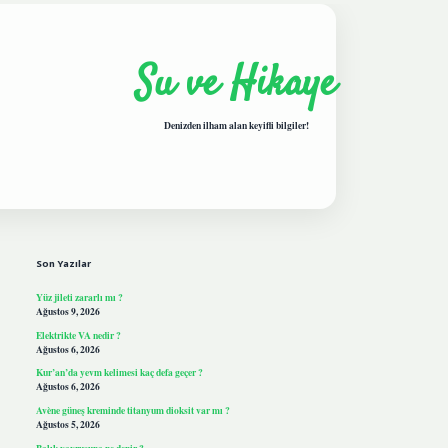
Su ve Hikaye
Denizden ilham alan keyifli bilgiler!
Sidebar
hiltonbetgiris.live
Son Yazılar
Yüz jileti zararlı mı ?
Ağustos 9, 2026
Elektrikte VA nedir ?
Ağustos 6, 2026
Kur’an’da yevm kelimesi kaç defa geçer ?
Ağustos 6, 2026
Avène güneş kreminde titanyum dioksit var mı ?
Ağustos 5, 2026
Balık yavrusuna ne denir ?