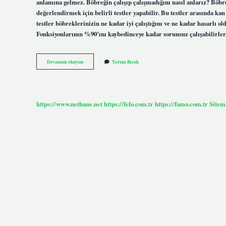
anlamına gelmez. Böbreğin çalışıp çalışmadığını nasıl anlarız? Böbr
değerlendirmek için belirli testler yapabilir. Bu testler arasında kan
testler böbreklerinizin ne kadar iyi çalıştığını ve ne kadar hasarlı 
Fonksiyonlarının %90’ını kaybedinceye kadar sorunsuz çalışabilirle
Böbreklerin
Devamını okuyun
Yorum Bırak
Yüzde
Kaç
Çalıştığı
Nasıl
Anlaşılır
https://www.nethane.net
https://fefo.com.tr
https://famo.com.tr
Sitem