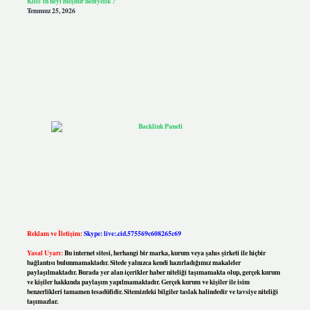
Kilis’in neyi meşhur hediyelik ?
Temmuz 25, 2026
Reklam ve İletişim:
Skype: live:.cid.575569c608265c69
Yasal Uyarı:
Bu internet sitesi, herhangi bir marka, kurum veya şahıs şirketi ile hiçbir
bağlantısı bulunmamaktadır. Sitede yalnızca kendi hazırladığımız makaleler
paylaşılmaktadır. Burada yer alan içerikler haber niteliği taşımamakta olup, gerçek kurum
ve kişiler hakkında paylaşım yapılmamaktadır. Gerçek kurum ve kişiler ile isim
benzerlikleri tamamen tesadüfidir. Sitemizdeki bilgiler taslak halindedir ve tavsiye niteliği
taşımazlar.