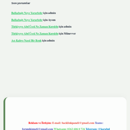
Son yorumlar
Balkabağı Neye Yararlıdır
için
admin
Balkabağı Neye Yararlıdır
için
Aysun
Türkiyeye Abd Üssü Ne Zaman Kuruldu
için
admin
Türkiyeye Abd Üssü Ne Zaman Kuruldu
için
Münevver
Acı Kahve Nasıl Bir Renk
için
admin
iris.live
Reklam ve İletişim:
E-mail:
backlinkpaneli@gmail.com
Teams:
forumhizmeti@gmail.com
Whatsapp: 0262 606 0 726
Telegram: @karabul