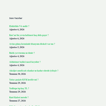
Sidebar
Son Yazılar
Elektrikte VA nedir ?
Ağustos 6, 2026
Kur’an’da yevm kelimesi kaç defa geçer ?
Ağustos 6, 2026
Avène güneş kreminde titanyum dioksit var mı ?
Ağustos 5, 2026
Balık yavrusuna ne denir ?
Ağustos 4, 2026
Alzheimer teşhisi nasıl koyulur ?
Ağustos 4, 2026
Akciğer ameliyatı olanlar ne kadar sürede iyileşir ?
Temmuz 30, 2026
Yatay geçişte KYK kesilir mi ?
Temmuz 29, 2026
Yeditepe tıp kaç TL ?
Temmuz 29, 2026
Kurt Kalesi nerede ?
Temmuz 27, 2026