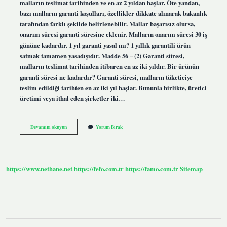
malların teslimat tarihinden ve en az 2 yıldan başlar. Öte yandan,
bazı malların garanti koşulları, özellikler dikkate alınarak bakanlık
tarafından farklı şekilde belirlenebilir. Mallar başarısız olursa,
onarım süresi garanti süresine eklenir. Malların onarım süresi 30 iş
gününe kadardır. 1 yıl garanti yasal mı? 1 yıllık garantili ürün
satmak tamamen yasadışıdır. Madde 56 – (2) Garanti süresi,
malların teslimat tarihinden itibaren en az iki yıldır. Bir ürünün
garanti süresi ne kadardır? Garanti süresi, malların tüketiciye
teslim edildiği tarihten en az iki yıl başlar. Bununla birlikte, üretici
üretimi veya ithal eden şirketler iki…
Garanti
Devamını okuyun
Yorum Bırak
Süresi
2
Yıldan
Az
Olabilir
https://www.nethane.net
https://fefo.com.tr
https://famo.com.tr
Sitemap
Mi