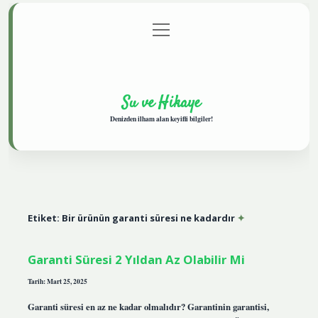
menüyü
Anasayfa
Gizlilik Politikası
Yasal Uyarı
aç
Hakkımızda
Su ve Hikaye
Denizden ilham alan keyifli bilgiler!
Etiket:
Bir ürünün garanti süresi ne kadardır
Garanti Süresi 2 Yıldan Az Olabilir Mi
Tarih: Mart 25, 2025
Garanti süresi en az ne kadar olmalıdır? Garantinin garantisi,