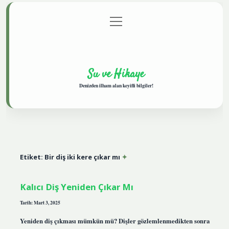
menüyü
Anasayfa
Gizlilik Politikası
Yasal Uyarı
aç
Hakkımızda
Su ve Hikaye
Denizden ilham alan keyifli bilgiler!
Etiket:
Bir diş iki kere çıkar mı
Kalıcı Diş Yeniden Çıkar Mı
Tarih: Mart 3, 2025
Yeniden diş çıkması mümkün mü? Dişler gözlemlenmedikten sonra