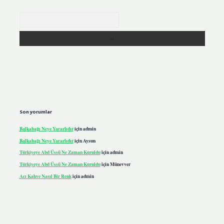
Arama
Son yorumlar
Balkabağı Neye Yararlıdır
için
admin
Balkabağı Neye Yararlıdır
için
Aysun
Türkiyeye Abd Üssü Ne Zaman Kuruldu
için
admin
Türkiyeye Abd Üssü Ne Zaman Kuruldu
için
Münevver
Acı Kahve Nasıl Bir Renk
için
admin