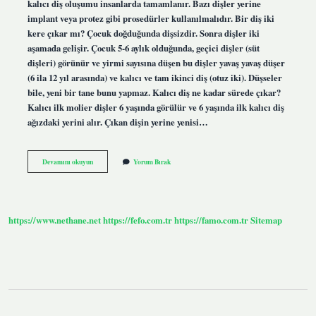
kalıcı diş oluşumu insanlarda tamamlanır. Bazı dişler yerine
implant veya protez gibi prosedürler kullanılmalıdır. Bir diş iki
kere çıkar mı? Çocuk doğduğunda dişsizdir. Sonra dişler iki
aşamada gelişir. Çocuk 5-6 aylık olduğunda, geçici dişler (süt
dişleri) görünür ve yirmi sayısına düşen bu dişler yavaş yavaş düşer
(6 ila 12 yıl arasında) ve kalıcı ve tam ikinci diş (otuz iki). Düşseler
bile, yeni bir tane bunu yapmaz. Kalıcı diş ne kadar sürede çıkar?
Kalıcı ilk molier dişler 6 yaşında görülür ve 6 yaşında ilk kalıcı diş
ağızdaki yerini alır. Çıkan dişin yerine yenisi…
Kalıcı
Devamını okuyun
Yorum Bırak
Diş
Yeniden
Çıkar
Mı
https://www.nethane.net
https://fefo.com.tr
https://famo.com.tr
Sitemap