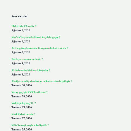
Sidebar
Son Yazılar
Elektrikte VA nedir ?
Ağustos 6, 2026
Kur’an’da yevm kelimesi kaç defa geçer ?
Ağustos 6, 2026
Avène güneş kreminde titanyum dioksit var mı ?
Ağustos 5, 2026
Balık yavrusuna ne denir ?
Ağustos 4, 2026
Alzheimer teşhisi nasıl koyulur ?
Ağustos 4, 2026
Akciğer ameliyatı olanlar ne kadar sürede iyileşir ?
Temmuz 30, 2026
Yatay geçişte KYK kesilir mi ?
Temmuz 29, 2026
Yeditepe tıp kaç TL ?
Temmuz 29, 2026
Kurt Kalesi nerede ?
Temmuz 27, 2026
Kilis’in neyi meşhur hediyelik ?
Temmuz 25, 2026