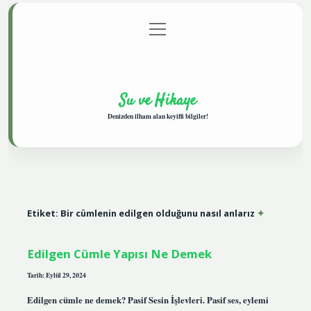
menüyü
Anasayfa
Gizlilik Politikası
Yasal Uyarı
aç
Hakkımızda
Su ve Hikaye
Denizden ilham alan keyifli bilgiler!
Etiket:
Bir cümlenin edilgen olduğunu nasıl anlarız
Edilgen Cümle Yapısı Ne Demek
Tarih: Eylül 29, 2024
Edilgen cümle ne demek? Pasif Sesin İşlevleri. Pasif ses, eylemi