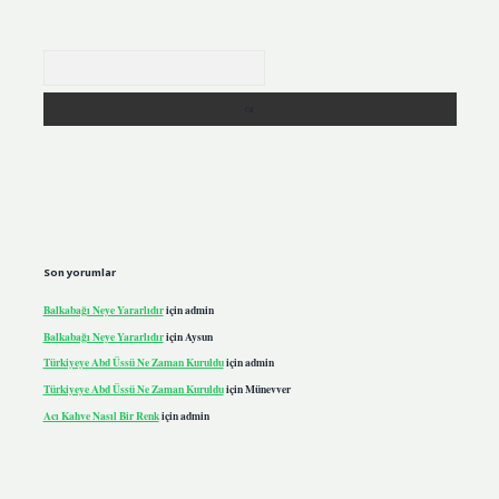
Arama
Son yorumlar
Balkabağı Neye Yararlıdır
için
admin
Balkabağı Neye Yararlıdır
için
Aysun
Türkiyeye Abd Üssü Ne Zaman Kuruldu
için
admin
Türkiyeye Abd Üssü Ne Zaman Kuruldu
için
Münevver
Acı Kahve Nasıl Bir Renk
için
admin