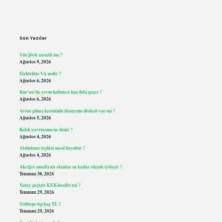
Sidebar
Son Yazılar
Yüz jileti zararlı mı ?
Ağustos 9, 2026
Elektrikte VA nedir ?
Ağustos 6, 2026
Kur’an’da yevm kelimesi kaç defa geçer ?
Ağustos 6, 2026
Avène güneş kreminde titanyum dioksit var mı ?
Ağustos 5, 2026
Balık yavrusuna ne denir ?
Ağustos 4, 2026
Alzheimer teşhisi nasıl koyulur ?
Ağustos 4, 2026
Akciğer ameliyatı olanlar ne kadar sürede iyileşir ?
Temmuz 30, 2026
Yatay geçişte KYK kesilir mi ?
Temmuz 29, 2026
Yeditepe tıp kaç TL ?
Temmuz 29, 2026