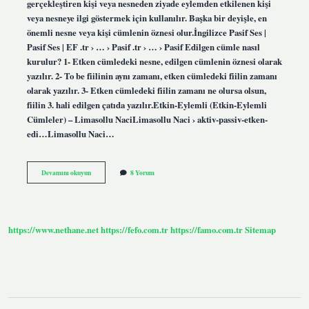
gerçekleştiren kişi veya nesneden ziyade eylemden etkilenen kişi
veya nesneye ilgi göstermek için kullanılır. Başka bir deyişle, en
önemli nesne veya kişi cümlenin öznesi olur.İngilizce Pasif Ses |
Pasif Ses | EF .tr › … › Pasif .tr › … › Pasif Edilgen cümle nasıl
kurulur? 1- Etken cümledeki nesne, edilgen cümlenin öznesi olarak
yazılır. 2- To be fiilinin aynı zamanı, etken cümledeki fiilin zamanı
olarak yazılır. 3- Etken cümledeki fiilin zamanı ne olursa olsun,
fiilin 3. hali edilgen çatıda yazılır.Etkin-Eylemli (Etkin-Eylemli
Cümleler) – Limasollu NaciLimasollu Naci › aktiv-passiv-etken-
edi…Limasollu Naci…
Edilgen
Devamını okuyun
8 Yorum
Cümle
Yapısı
Ne
Demek
https://www.nethane.net
https://fefo.com.tr
https://famo.com.tr
Sitemap