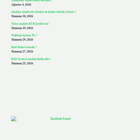
Ağustos 4, 2026
Akciğer ameliyatı olanlar ne kadar sürede iyileşir ?
Temmuz 30, 2026
Yatay geçişte KYK kesilir mi ?
Temmuz 29, 2026
Yeditepe tıp kaç TL ?
Temmuz 29, 2026
Kurt Kalesi nerede ?
Temmuz 27, 2026
Kilis’in neyi meşhur hediyelik ?
Temmuz 25, 2026