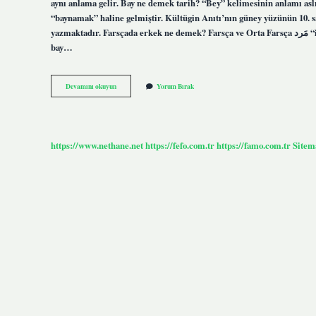
aynı anlama gelir. Bay ne demek tarih? “Bey” kelimesinin anlamı aslı
“baynamak” haline gelmiştir. Kültügin Anıtı’nın güney yüzünün 10. s
yazmaktadır. Farsçada erkek ne demek? Farsça ve Orta Farsça مَرد‎ “insan, insan, erkek” kelimesinden türetilmiş bir kelimedir. Telefonda bay
bay…
Farsça
Devamını okuyun
Yorum Bırak
Bay
Bay
Ne
Demek
https://www.nethane.net
https://fefo.com.tr
https://famo.com.tr
Sitem