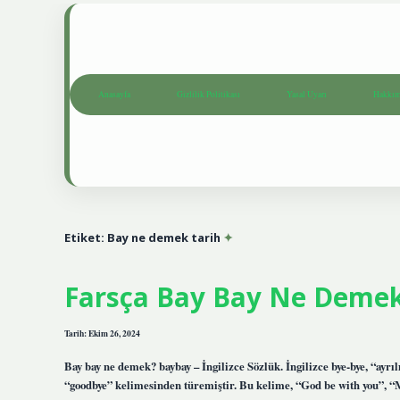
Anasayfa
Gizlilik Politikası
Yasal Uyarı
Hakkım
Etiket:
Bay ne demek tarih
Farsça Bay Bay Ne Deme
Tarih: Ekim 26, 2024
Bay bay ne demek? baybay – İngilizce Sözlük. İngilizce bye-bye, “ayrı
“goodbye” kelimesinden türemiştir. Bu kelime, “God be with you”, “