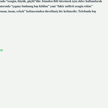
nda “zengin, büyük, güçlü”dür. İsimden fiili türetmek için ekler kullanılarak
atırında “çıgany budunug bay kildim” yani “fakir milleti zengin ettim”
ap