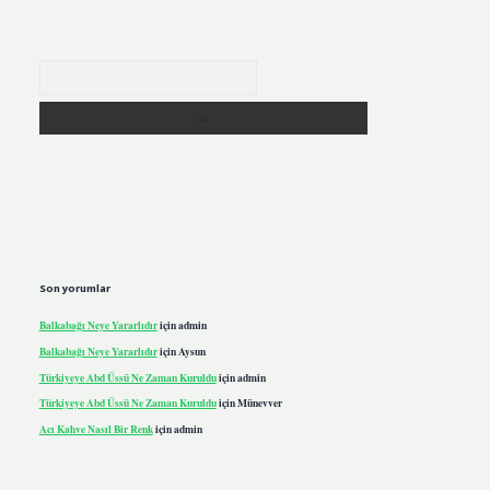
Arama
Son yorumlar
Balkabağı Neye Yararlıdır
için
admin
Balkabağı Neye Yararlıdır
için
Aysun
Türkiyeye Abd Üssü Ne Zaman Kuruldu
için
admin
Türkiyeye Abd Üssü Ne Zaman Kuruldu
için
Münevver
Acı Kahve Nasıl Bir Renk
için
admin