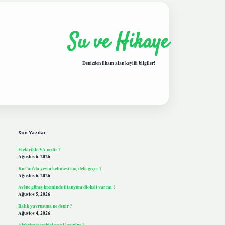
Su ve Hikaye
Denizden ilham alan keyifli bilgiler!
Sidebar
hiltonbetgiris.live
Son Yazılar
Elektrikte VA nedir ?
Ağustos 6, 2026
Kur’an’da yevm kelimesi kaç defa geçer ?
Ağustos 6, 2026
Avène güneş kreminde titanyum dioksit var mı ?
Ağustos 5, 2026
Balık yavrusuna ne denir ?
Ağustos 4, 2026
Alzheimer teşhisi nasıl koyulur ?