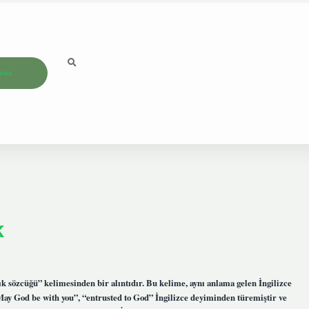
ızda
k
lık sözcüğü” kelimesinden bir alıntıdır. Bu kelime, aynı anlama gelen İngilizce
May God be with you”, “entrusted to God” İngilizce deyiminden türemiştir ve