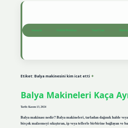
Anasayfa
Gizlilik Politikası
Yasal Uyarı
Hakkım
Etiket:
Balya makinesini kim icat etti
Balya Makineleri Kaça Ayr
Tarih: Kasım 13, 2024
Balya makinası nedir? Balya makineleri, tarladan dağınık halde veya fı
birçok malzemeyi sıkıştıran, ip veya tellerle birbirine bağlayan ve 