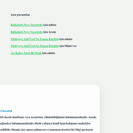
Son yorumlar
Balkabağı Neye Yararlıdır
için
admin
Balkabağı Neye Yararlıdır
için
Aysun
Türkiyeye Abd Üssü Ne Zaman Kuruldu
için
admin
Türkiyeye Abd Üssü Ne Zaman Kuruldu
için
Münevver
Acı Kahve Nasıl Bir Renk
için
admin
 @karabul
proaktif olarak denetleme veya araştırma yükümlülüğümüz bulunmamaktadır. Ancak,
r bağlantısı bulunmamaktadır. Sitede yalnızca kendi hazırladığımız makaleler
sadüfidir. Sitemiz, kar amacı gütmeyen ve tamamen ücretsiz bir bilgi paylaşım