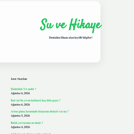
Su ve Hikaye
Denizden ilham alan keyifli bilgiler!
Sidebar
hiltonbetgiris.live
Son Yazılar
Elektrikte VA nedir ?
Ağustos 6, 2026
Kur’an’da yevm kelimesi kaç defa geçer ?
Ağustos 6, 2026
Avène güneş kreminde titanyum dioksit var mı ?
Ağustos 5, 2026
Balık yavrusuna ne denir ?
Ağustos 4, 2026
Alzheimer teşhisi nasıl koyulur ?