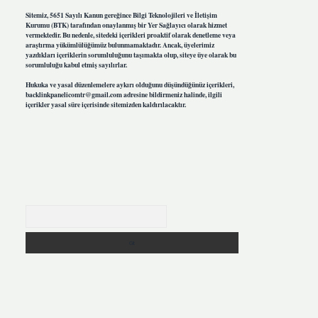
Sitemiz, 5651 Sayılı Kanun gereğince Bilgi Teknolojileri ve İletişim
Kurumu (BTK) tarafından onaylanmış bir Yer Sağlayıcı olarak hizmet
vermektedir. Bu nedenle, sitedeki içerikleri proaktif olarak denetleme veya
araştırma yükümlülüğümüz bulunmamaktadır. Ancak, üyelerimiz
yazdıkları içeriklerin sorumluluğunu taşımakta olup, siteye üye olarak bu
sorumluluğu kabul etmiş sayılırlar.
Hukuka ve yasal düzenlemelere aykırı olduğunu düşündüğünüz içerikleri,
backlinkpanelicomtr@gmail.com
adresine bildirmeniz halinde, ilgili
içerikler yasal süre içerisinde sitemizden kaldırılacaktır.
Arama