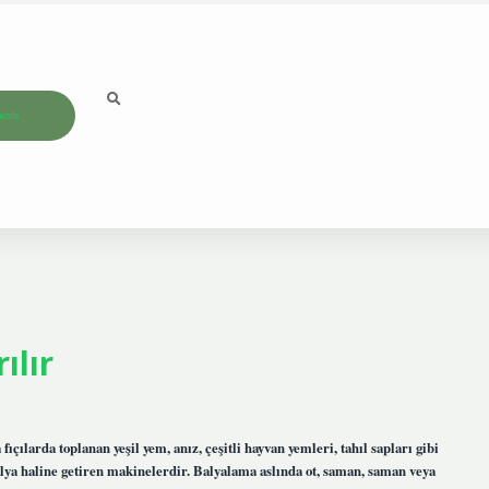
ızda
ılır
çılarda toplanan yeşil yem, anız, çeşitli hayvan yemleri, tahıl sapları gibi
balya haline getiren makinelerdir. Balyalama aslında ot, saman, saman veya