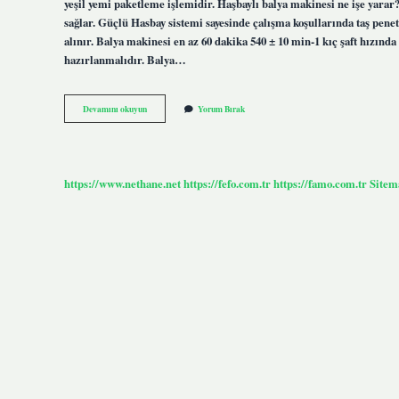
yeşil yemi paketleme işlemidir. Haşbaylı balya makinesi ne işe yarar
sağlar. Güçlü Hasbay sistemi sayesinde çalışma koşullarında taş pene
alınır. Balya makinesi en az 60 dakika 540 ± 10 min-1 kıç şaft hızında
hazırlanmalıdır. Balya…
Balya
Devamını okuyun
Yorum Bırak
Makineleri
Kaça
Ayrılır
https://www.nethane.net
https://fefo.com.tr
https://famo.com.tr
Sitem