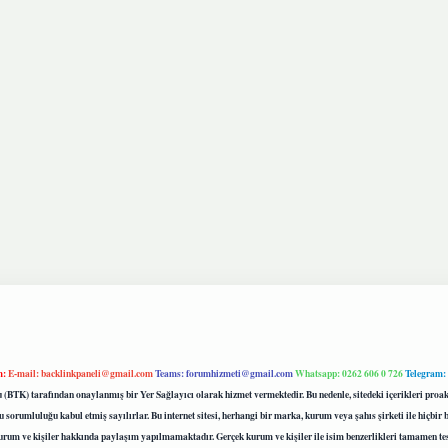
m:
E-mail:
backlinkpaneli@gmail.com
Teams:
forumhizmeti@gmail.com
Whatsapp: 0262 606 0 726
Telegram:
mu (BTK) tarafından onaylanmış bir Yer Sağlayıcı olarak hizmet vermektedir. Bu nedenle, sitedeki içerikleri 
 sorumluluğu kabul etmiş sayılırlar. Bu internet sitesi, herhangi bir marka, kurum veya şahıs şirketi ile hiçbi
kurum ve kişiler hakkında paylaşım yapılmamaktadır. Gerçek kurum ve kişiler ile isim benzerlikleri tamamen te