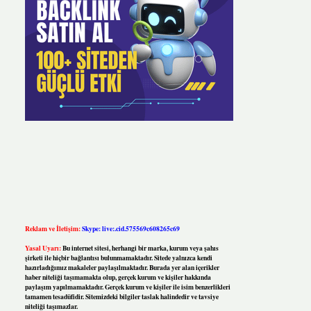
Reklam ve İletişim:
Skype: live:.cid.575569c608265c69
Yasal Uyarı:
Bu internet sitesi, herhangi bir marka, kurum veya şahıs
şirketi ile hiçbir bağlantısı bulunmamaktadır. Sitede yalnızca kendi
hazırladığımız makaleler paylaşılmaktadır. Burada yer alan içerikler
haber niteliği taşımamakta olup, gerçek kurum ve kişiler hakkında
paylaşım yapılmamaktadır. Gerçek kurum ve kişiler ile isim benzerlikleri
tamamen tesadüfidir. Sitemizdeki bilgiler taslak halindedir ve tavsiye
niteliği taşımazlar.