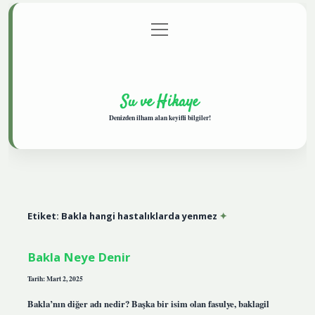
menüyü
Anasayfa
Gizlilik Politikası
Yasal Uyarı
aç
Hakkımızda
Su ve Hikaye
Denizden ilham alan keyifli bilgiler!
Etiket:
Bakla hangi hastalıklarda yenmez
Bakla Neye Denir
Tarih: Mart 2, 2025
Bakla’nın diğer adı nedir? Başka bir isim olan fasulye, baklagil