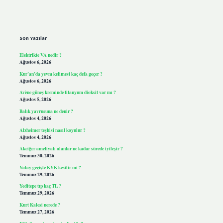
Sidebar
Son Yazılar
Elektrikte VA nedir ?
Ağustos 6, 2026
Kur’an’da yevm kelimesi kaç defa geçer ?
Ağustos 6, 2026
Avène güneş kreminde titanyum dioksit var mı ?
Ağustos 5, 2026
Balık yavrusuna ne denir ?
Ağustos 4, 2026
Alzheimer teşhisi nasıl koyulur ?
Ağustos 4, 2026
Akciğer ameliyatı olanlar ne kadar sürede iyileşir ?
Temmuz 30, 2026
Yatay geçişte KYK kesilir mi ?
Temmuz 29, 2026
Yeditepe tıp kaç TL ?
Temmuz 29, 2026
Kurt Kalesi nerede ?
Temmuz 27, 2026