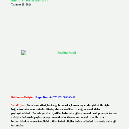
Kilis’in neyi meşhur hediyelik ?
Temmuz 25, 2026
Reklam ve İletişim:
Skype: live:.cid.575569c608265c69
Yasal Uyarı:
Bu internet sitesi, herhangi bir marka, kurum veya şahıs şirketi ile hiçbir
bağlantısı bulunmamaktadır. Sitede yalnızca kendi hazırladığımız makaleler
paylaşılmaktadır. Burada yer alan içerikler haber niteliği taşımamakta olup, gerçek kurum
ve kişiler hakkında paylaşım yapılmamaktadır. Gerçek kurum ve kişiler ile isim
benzerlikleri tamamen tesadüfidir. Sitemizdeki bilgiler taslak halindedir ve tavsiye niteliği
taşımazlar.