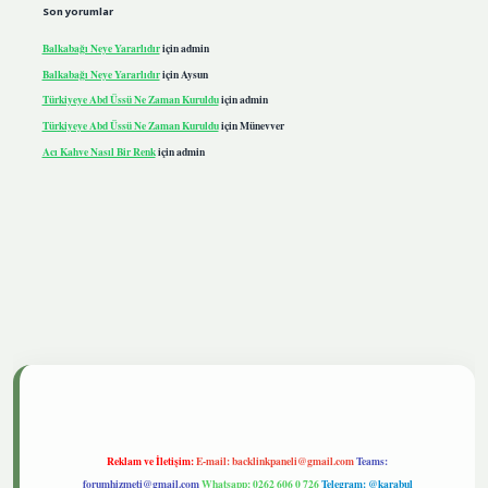
Son yorumlar
Balkabağı Neye Yararlıdır
için
admin
Balkabağı Neye Yararlıdır
için
Aysun
Türkiyeye Abd Üssü Ne Zaman Kuruldu
için
admin
Türkiyeye Abd Üssü Ne Zaman Kuruldu
için
Münevver
Acı Kahve Nasıl Bir Renk
için
admin
iris.live
Reklam ve İletişim:
E-mail:
backlinkpaneli@gmail.com
Teams:
forumhizmeti@gmail.com
Whatsapp: 0262 606 0 726
Telegram: @karabul