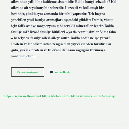
ailesinden yıllık bir istifleme sistemidir. Bakla hangi sebzedir? Kol
ailesine ait soyulmuş bir sebzedir. Lezzetli ve kullanışlı bir
besindir, çünkü aynı zamanda bir tahıl yapısıdır. Tek başına
yenebilen yeşil fasulye avantajları aşağıdaki gibidir: Demir, vücut
için folik asit ve magnezyum gibi gerekli mineraller içerir. Bakla
fasulye mi? Broad fasulye bitkileri – ya da resmi isimler Vicia faba
– bezelye ve fasulye ailesi aileye aittir. Bakla nedir ne işe yarar?
Protein ve lif bakımından zengin olan yiyeceklerden biridir. Bu
gıda, yüksek protein ve lif oranı ile insan sağlığını korumaya
yardımcı olur.…
Bakla
Devamını okuyun
Yorum Bırak
Neye
Denir
https://www.nethane.net
https://fefo.com.tr
https://famo.com.tr
Sitemap