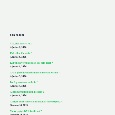
Sidebar
Son Yazılar
Yüz jileti zararlı mı ?
Ağustos 9, 2026
Elektrikte VA nedir ?
Ağustos 6, 2026
Kur’an’da yevm kelimesi kaç defa geçer ?
Ağustos 6, 2026
Avène güneş kreminde titanyum dioksit var mı ?
Ağustos 5, 2026
Balık yavrusuna ne denir ?
Ağustos 4, 2026
Alzheimer teşhisi nasıl koyulur ?
Ağustos 4, 2026
Akciğer ameliyatı olanlar ne kadar sürede iyileşir ?
Temmuz 30, 2026
Yatay geçişte KYK kesilir mi ?
Temmuz 29, 2026