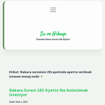
menüyü
Anasayfa
Gizlilik Politikası
Yasal Uyarı
aç
Hakkımızda
Su ve Hikaye
Denizden ilham alan keyifli bilgiler!
Etiket:
Bakara suresinin 255 ayetinde ayette verilmek
istenen mesaj nedir
Bakara Suresi 282 Ayette Ne Anlatılmak
Isteniyor
Tarih: Mart 1, 2025