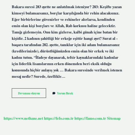
Bakara suresi 283 ayette ne anlatılmak isteniyor? 283: Keşifte yazan
kimseyi bulamazsanız, borçlar karşılığında bir rehin alacaksınız.
Eğer birbirlerine güvenirler ve rehineler alırlarsa, kendinden
emin olan kişi borçları ve Allah, Rab korkusu haline gelecektir.
Tanığı gizlemeyin. Onu kim gizlerse, kalbi günah içine batan bir
kişidir. 2 kadının şahitliği bir erkeğe eşittir hangi ayet? Surat al -
baqara tarafından 282. ayette, tanıklar için iki adam bulamazsanız
(kredilerinizde), dürüstlüğünüzden emin olan bir erkek ve iki
kadını tutun. “İfadeye dayanarak, tefsir kaynaklarındaki kadınlar
için liderlik lisanslarının erken dönemden beri eksik olduğu
konusunda hiçbir anlayış yok … Bakara suresinde verilmek istenen
mesaj nedir? Surede, özellikle…
Bakara
Devamını okuyun
Yorum Bırak
Suresi
282
Ayette
Ne
Anlatılmak
https://www.nethane.net
https://fefo.com.tr
https://famo.com.tr
Sitemap
Isteniyor