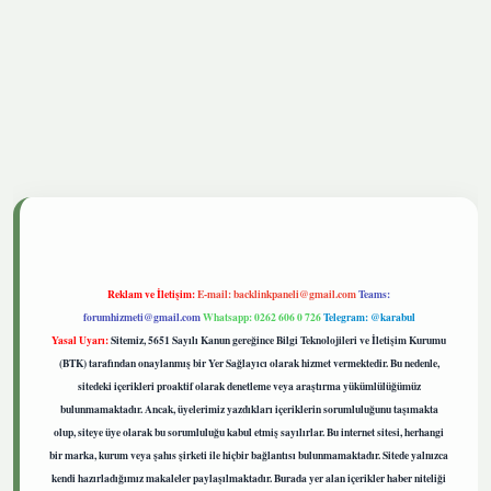
tgiris.live
Reklam ve İletişim:
E-mail:
backlinkpaneli@gmail.com
Teams:
forumhizmeti@gmail.com
Whatsapp: 0262 606 0 726
Telegram: @karabul
Yasal Uyarı:
Sitemiz, 5651 Sayılı Kanun gereğince Bilgi Teknolojileri ve İletişim Kurumu
(BTK) tarafından onaylanmış bir Yer Sağlayıcı olarak hizmet vermektedir. Bu nedenle,
sitedeki içerikleri proaktif olarak denetleme veya araştırma yükümlülüğümüz
bulunmamaktadır. Ancak, üyelerimiz yazdıkları içeriklerin sorumluluğunu taşımakta
olup, siteye üye olarak bu sorumluluğu kabul etmiş sayılırlar. Bu internet sitesi, herhangi
bir marka, kurum veya şahıs şirketi ile hiçbir bağlantısı bulunmamaktadır. Sitede yalnızca
kendi hazırladığımız makaleler paylaşılmaktadır. Burada yer alan içerikler haber niteliği