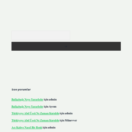
Arama
Son yorumlar
Balkabağı Neye Yararlıdır
için
admin
Balkabağı Neye Yararlıdır
için
Aysun
Türkiyeye Abd Üssü Ne Zaman Kuruldu
için
admin
Türkiyeye Abd Üssü Ne Zaman Kuruldu
için
Münevver
Acı Kahve Nasıl Bir Renk
için
admin