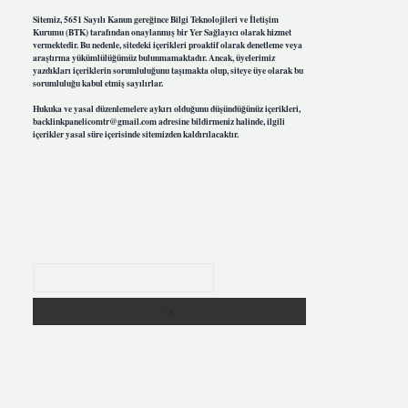
Sitemiz, 5651 Sayılı Kanun gereğince Bilgi Teknolojileri ve İletişim
Kurumu (BTK) tarafından onaylanmış bir Yer Sağlayıcı olarak hizmet
vermektedir. Bu nedenle, sitedeki içerikleri proaktif olarak denetleme veya
araştırma yükümlülüğümüz bulunmamaktadır. Ancak, üyelerimiz
yazdıkları içeriklerin sorumluluğunu taşımakta olup, siteye üye olarak bu
sorumluluğu kabul etmiş sayılırlar.
Hukuka ve yasal düzenlemelere aykırı olduğunu düşündüğünüz içerikleri,
backlinkpanelicomtr@gmail.com
adresine bildirmeniz halinde, ilgili
içerikler yasal süre içerisinde sitemizden kaldırılacaktır.
Arama