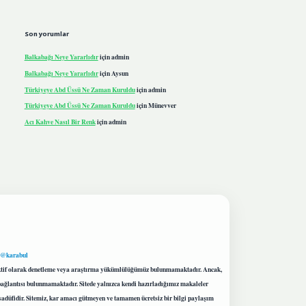
Son yorumlar
Balkabağı Neye Yararlıdır
için
admin
Balkabağı Neye Yararlıdır
için
Aysun
Türkiyeye Abd Üssü Ne Zaman Kuruldu
için
admin
Türkiyeye Abd Üssü Ne Zaman Kuruldu
için
Münevver
Acı Kahve Nasıl Bir Renk
için
admin
 @karabul
proaktif olarak denetleme veya araştırma yükümlülüğümüz bulunmamaktadır. Ancak,
r bağlantısı bulunmamaktadır. Sitede yalnızca kendi hazırladığımız makaleler
sadüfidir. Sitemiz, kar amacı gütmeyen ve tamamen ücretsiz bir bilgi paylaşım