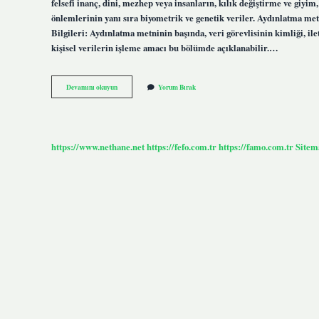
felsefi inanç, dini, mezhep veya insanların, kılık değiştirme ve giyim,
önlemlerinin yanı sıra biyometrik ve genetik veriler. Aydınlatma m
Bilgileri: Aydınlatma metninin başında, veri görevlisinin kimliği, ileti
kişisel verilerin işleme amacı bu bölümde açıklanabilir.…
Aydınlatma
Devamını okuyun
Yorum Bırak
Metni
Neleri
Kapsar
https://www.nethane.net
https://fefo.com.tr
https://famo.com.tr
Sitem