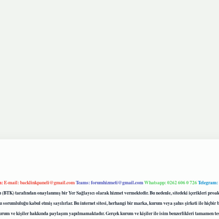
m:
E-mail:
backlinkpaneli@gmail.com
Teams:
forumhizmeti@gmail.com
Whatsapp: 0262 606 0 726
Telegram:
mu (BTK) tarafından onaylanmış bir Yer Sağlayıcı olarak hizmet vermektedir. Bu nedenle, sitedeki içerikleri 
 sorumluluğu kabul etmiş sayılırlar. Bu internet sitesi, herhangi bir marka, kurum veya şahıs şirketi ile hiçbi
kurum ve kişiler hakkında paylaşım yapılmamaktadır. Gerçek kurum ve kişiler ile isim benzerlikleri tamamen te