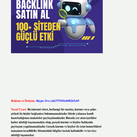
Reklam ve İletişim:
Skype: live:.cid.575569c608265c69
Yasal Uyarı:
Bu internet sitesi, herhangi bir marka, kurum veya şahıs
şirketi ile hiçbir bağlantısı bulunmamaktadır. Sitede yalnızca kendi
hazırladığımız makaleler paylaşılmaktadır. Burada yer alan içerikler
haber niteliği taşımamakta olup, gerçek kurum ve kişiler hakkında
paylaşım yapılmamaktadır. Gerçek kurum ve kişiler ile isim benzerlikleri
tamamen tesadüfidir. Sitemizdeki bilgiler taslak halindedir ve tavsiye
niteliği taşımazlar.