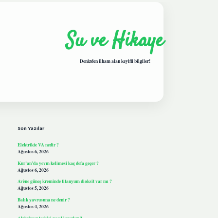
Su ve Hikaye
Denizden ilham alan keyifli bilgiler!
Sidebar
hiltonbetgiris.live
Son Yazılar
Elektrikte VA nedir ?
Ağustos 6, 2026
Kur’an’da yevm kelimesi kaç defa geçer ?
Ağustos 6, 2026
Avène güneş kreminde titanyum dioksit var mı ?
Ağustos 5, 2026
Balık yavrusuna ne denir ?
Ağustos 4, 2026
Alzheimer teşhisi nasıl koyulur ?