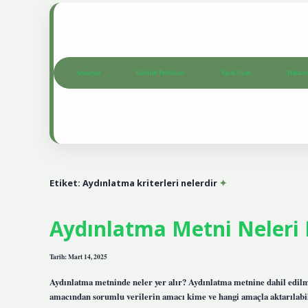
Anasayfa
Gizlilik Politikası
Yasal Uyarı
Hakkım
Etiket:
Aydınlatma kriterleri nelerdir
Aydınlatma Metni Neleri
Tarih: Mart 14, 2025
Aydınlatma metninde neler yer alır? Aydınlatma metnine dahil edilme
amacından sorumlu verilerin amacı kime ve hangi amaçla aktarılabil