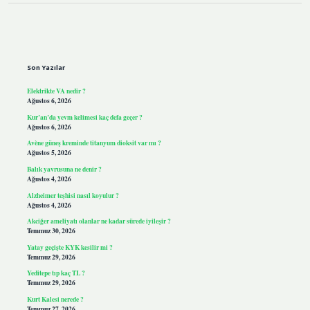
Sidebar
Son Yazılar
Elektrikte VA nedir ?
Ağustos 6, 2026
Kur’an’da yevm kelimesi kaç defa geçer ?
Ağustos 6, 2026
Avène güneş kreminde titanyum dioksit var mı ?
Ağustos 5, 2026
Balık yavrusuna ne denir ?
Ağustos 4, 2026
Alzheimer teşhisi nasıl koyulur ?
Ağustos 4, 2026
Akciğer ameliyatı olanlar ne kadar sürede iyileşir ?
Temmuz 30, 2026
Yatay geçişte KYK kesilir mi ?
Temmuz 29, 2026
Yeditepe tıp kaç TL ?
Temmuz 29, 2026
Kurt Kalesi nerede ?
Temmuz 27, 2026