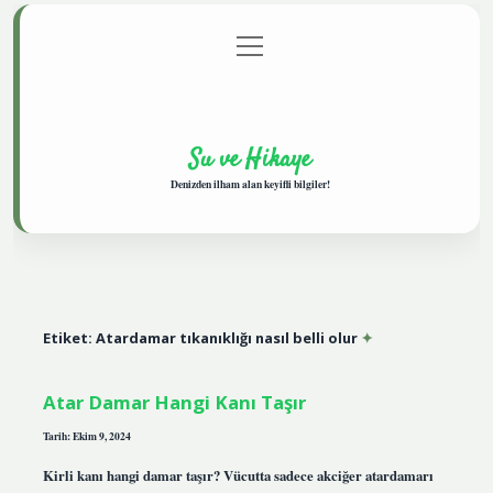
menüyü
Anasayfa
Gizlilik Politikası
Yasal Uyarı
aç
Hakkımızda
Su ve Hikaye
Denizden ilham alan keyifli bilgiler!
Etiket:
Atardamar tıkanıklığı nasıl belli olur
Atar Damar Hangi Kanı Taşır
Tarih: Ekim 9, 2024
Kirli kanı hangi damar taşır? Vücutta sadece akciğer atardamarı