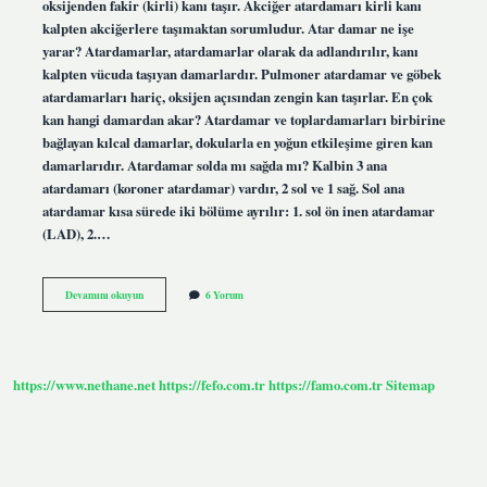
oksijenden fakir (kirli) kanı taşır. Akciğer atardamarı kirli kanı
kalpten akciğerlere taşımaktan sorumludur. Atar damar ne işe
yarar? Atardamarlar, atardamarlar olarak da adlandırılır, kanı
kalpten vücuda taşıyan damarlardır. Pulmoner atardamar ve göbek
atardamarları hariç, oksijen açısından zengin kan taşırlar. En çok
kan hangi damardan akar? Atardamar ve toplardamarları birbirine
bağlayan kılcal damarlar, dokularla en yoğun etkileşime giren kan
damarlarıdır. Atardamar solda mı sağda mı? Kalbin 3 ana
atardamarı (koroner atardamar) vardır, 2 sol ve 1 sağ. Sol ana
atardamar kısa sürede iki bölüme ayrılır: 1. sol ön inen atardamar
(LAD), 2.…
Atar
Devamını okuyun
6 Yorum
Damar
Hangi
Kanı
Taşır
https://www.nethane.net
https://fefo.com.tr
https://famo.com.tr
Sitemap