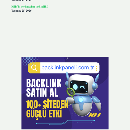
Kilis’in neyi meşhur hediyelik ?
Temmuz 25, 2026