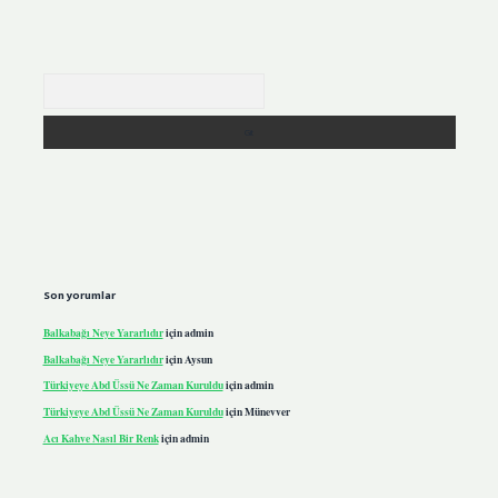
Arama
Son yorumlar
Balkabağı Neye Yararlıdır
için
admin
Balkabağı Neye Yararlıdır
için
Aysun
Türkiyeye Abd Üssü Ne Zaman Kuruldu
için
admin
Türkiyeye Abd Üssü Ne Zaman Kuruldu
için
Münevver
Acı Kahve Nasıl Bir Renk
için
admin