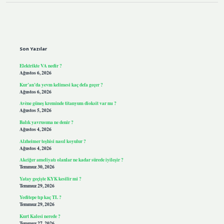
Sidebar
Son Yazılar
Elektrikte VA nedir ?
Ağustos 6, 2026
Kur’an’da yevm kelimesi kaç defa geçer ?
Ağustos 6, 2026
Avène güneş kreminde titanyum dioksit var mı ?
Ağustos 5, 2026
Balık yavrusuna ne denir ?
Ağustos 4, 2026
Alzheimer teşhisi nasıl koyulur ?
Ağustos 4, 2026
Akciğer ameliyatı olanlar ne kadar sürede iyileşir ?
Temmuz 30, 2026
Yatay geçişte KYK kesilir mi ?
Temmuz 29, 2026
Yeditepe tıp kaç TL ?
Temmuz 29, 2026
Kurt Kalesi nerede ?
Temmuz 27, 2026