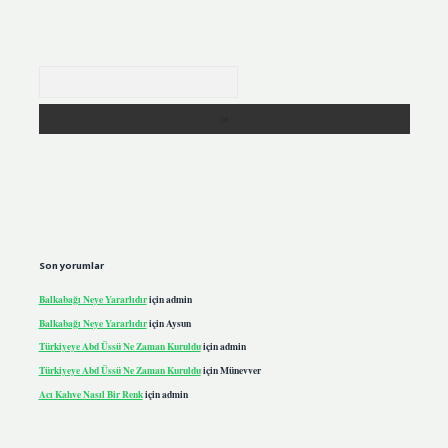
Arama
Son yorumlar
Balkabağı Neye Yararlıdır
için
admin
Balkabağı Neye Yararlıdır
için
Aysun
Türkiyeye Abd Üssü Ne Zaman Kuruldu
için
admin
Türkiyeye Abd Üssü Ne Zaman Kuruldu
için
Münevver
Acı Kahve Nasıl Bir Renk
için
admin