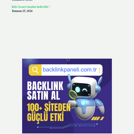
Kilis’in neyi meşhur hediyelik ?
Temmuz 25, 2026