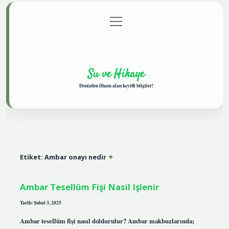
menüyü
Anasayfa
Gizlilik Politikası
Yasal Uyarı
aç
Hakkımızda
Su ve Hikaye
Denizden ilham alan keyifli bilgiler!
Etiket:
Ambar onayı nedir
Ambar Tesellüm Fişi Nasil Işlenir
Tarih: Şubat 3, 2025
Ambar tesellüm fişi nasıl doldurulur? Ambar makbuzlarında;