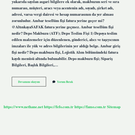
yukarıda sayılan asgari bilgilere ek olarak, makbuzun seri ve sıra
numarası, müşteri, aracı veya acentenin adı, soyadı, şirket adı,
adresi, varsa vergi dairesi ve hesap numarasının da yer alması
zorunludur. Ambar tesellüm fişi fatura yerine geçer mi?
@AltınkayaSAFAK fatura yerine geçmez. Ambar tesellüm fişi
nedir? Depo Makbuzu (ATF); Depo Teslim Fişi 1) Depoya teslim
edilen malzemeler için düzenlenen, gönderici, alıcı ve taşıyıcının
imzaları ile yük ve adres bilgilerinin yer aldığı belge. Ambar giriş
fişi nedir? Depo makbuzu fişi, Lojistik Alım bölümündeki fatura
kaydı menüsü altında bulunabilir. Depo makbuzu fişi; Sipariş
Bilgileri, Başlık Bilgileri,…
Ambar
Devamını okuyun
Yorum Bırak
Tesellüm
Fişi
Nasil
Işlenir
https://www.nethane.net
https://fefo.com.tr
https://famo.com.tr
Sitemap