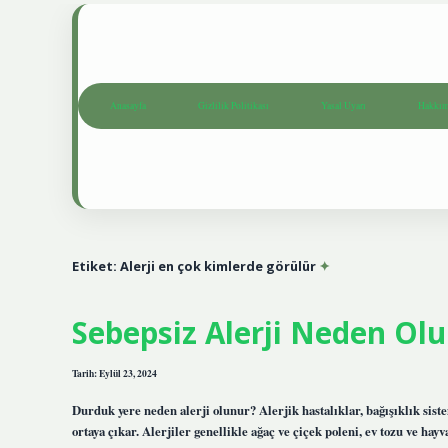
Anasayfa
Gizlilik Politikası
Yasal Uyarı
Hakkım
Etiket:
Alerji en çok kimlerde görülür
Sebepsiz Alerji Neden Olu
Tarih: Eylül 23, 2024
Durduk yere neden alerji olunur? Alerjik hastalıklar, bağışıklık s
ortaya çıkar. Alerjiler genellikle ağaç ve çiçek poleni, ev tozu ve ha