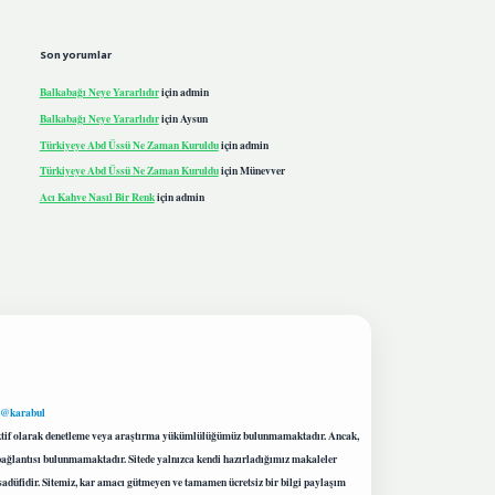
Son yorumlar
Balkabağı Neye Yararlıdır
için
admin
Balkabağı Neye Yararlıdır
için
Aysun
Türkiyeye Abd Üssü Ne Zaman Kuruldu
için
admin
Türkiyeye Abd Üssü Ne Zaman Kuruldu
için
Münevver
Acı Kahve Nasıl Bir Renk
için
admin
 @karabul
proaktif olarak denetleme veya araştırma yükümlülüğümüz bulunmamaktadır. Ancak,
r bağlantısı bulunmamaktadır. Sitede yalnızca kendi hazırladığımız makaleler
sadüfidir. Sitemiz, kar amacı gütmeyen ve tamamen ücretsiz bir bilgi paylaşım