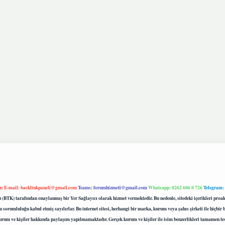
m:
E-mail:
backlinkpaneli@gmail.com
Teams:
forumhizmeti@gmail.com
Whatsapp: 0262 606 0 726
Telegram:
mu (BTK) tarafından onaylanmış bir Yer Sağlayıcı olarak hizmet vermektedir. Bu nedenle, sitedeki içerikleri 
 sorumluluğu kabul etmiş sayılırlar. Bu internet sitesi, herhangi bir marka, kurum veya şahıs şirketi ile hiçbi
kurum ve kişiler hakkında paylaşım yapılmamaktadır. Gerçek kurum ve kişiler ile isim benzerlikleri tamamen te