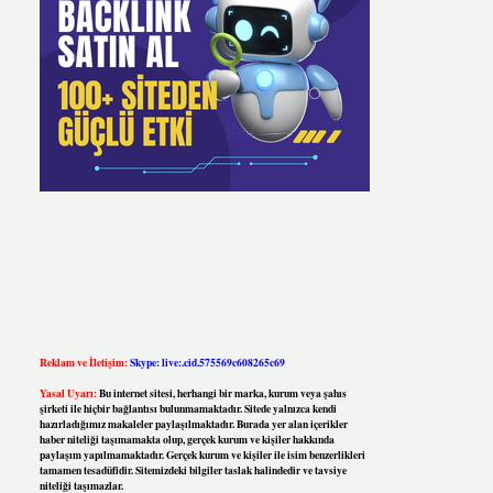
Reklam ve İletişim:
Skype: live:.cid.575569c608265c69
Yasal Uyarı:
Bu internet sitesi, herhangi bir marka, kurum veya şahıs
şirketi ile hiçbir bağlantısı bulunmamaktadır. Sitede yalnızca kendi
hazırladığımız makaleler paylaşılmaktadır. Burada yer alan içerikler
haber niteliği taşımamakta olup, gerçek kurum ve kişiler hakkında
paylaşım yapılmamaktadır. Gerçek kurum ve kişiler ile isim benzerlikleri
tamamen tesadüfidir. Sitemizdeki bilgiler taslak halindedir ve tavsiye
niteliği taşımazlar.