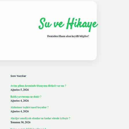
Su ve Hikaye
Denizden ilham alan keyifli bilgiler!
Sidebar
hiltonbetgiris.live
Son Yazılar
Avène güneş kreminde titanyum dioksit var mı ?
Ağustos 5, 2026
Balık yavrusuna ne denir ?
Ağustos 4, 2026
Alzheimer teşhisi nasıl koyulur ?
Ağustos 4, 2026
Akciğer ameliyatı olanlar ne kadar sürede iyileşir ?
Temmuz 30, 2026
Yatay geçişte KYK kesilir mi ?