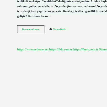
tehlikeli reaksiyon “anafilaksi” dediğimiz reaksiyondur. Aniden başl
solunum yollarınız etkilenir. Neye alerjim var nasıl anlarım? Neye a
için alerji testi yaptırması gerekir. Bu alerji testleri genellikle deri 
gelişir? Bazı insanların…
Sebepsiz
Devamını okuyun
Yorum Bırak
Alerji
Neden
Olur
https://www.nethane.net
https://fefo.com.tr
https://famo.com.tr
Sitem