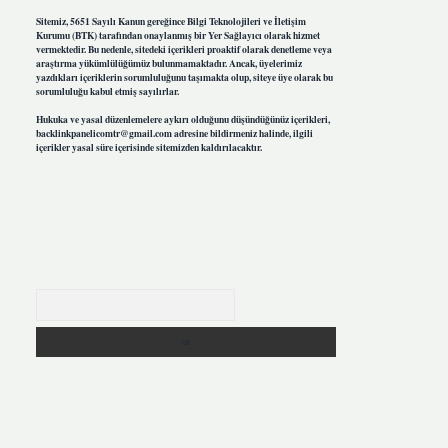
Sitemiz, 5651 Sayılı Kanun gereğince Bilgi Teknolojileri ve İletişim
Kurumu (BTK) tarafından onaylanmış bir Yer Sağlayıcı olarak hizmet
vermektedir. Bu nedenle, sitedeki içerikleri proaktif olarak denetleme veya
araştırma yükümlülüğümüz bulunmamaktadır. Ancak, üyelerimiz
yazdıkları içeriklerin sorumluluğunu taşımakta olup, siteye üye olarak bu
sorumluluğu kabul etmiş sayılırlar.
Hukuka ve yasal düzenlemelere aykırı olduğunu düşündüğünüz içerikleri,
backlinkpanelicomtr@gmail.com
adresine bildirmeniz halinde, ilgili
içerikler yasal süre içerisinde sitemizden kaldırılacaktır.
Arama