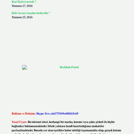
Kurt Kalesi nerede ?
Temmuz 27, 2026
Kilis’in neyi meşhur hediyelik ?
Temmuz 25, 2026
Reklam ve İletişim:
Skype: live:.cid.575569c608265c69
Yasal Uyarı:
Bu internet sitesi, herhangi bir marka, kurum veya şahıs şirketi ile hiçbir
bağlantısı bulunmamaktadır. Sitede yalnızca kendi hazırladığımız makaleler
paylaşılmaktadır. Burada yer alan içerikler haber niteliği taşımamakta olup, gerçek kurum