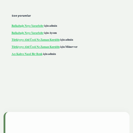
Son yorumlar
Balkabağı Neye Yararlıdır
için
admin
Balkabağı Neye Yararlıdır
için
Aysun
Türkiyeye Abd Üssü Ne Zaman Kuruldu
için
admin
Türkiyeye Abd Üssü Ne Zaman Kuruldu
için
Münevver
Acı Kahve Nasıl Bir Renk
için
admin
tgiris.live