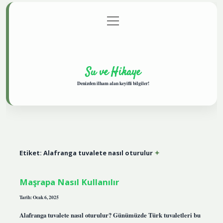
menüyü
Anasayfa
Gizlilik Politikası
Yasal Uyarı
aç
Hakkımızda
Su ve Hikaye
Denizden ilham alan keyifli bilgiler!
Etiket:
Alafranga tuvalete nasıl oturulur
Maşrapa Nasıl Kullanılır
Tarih: Ocak 6, 2025
Alafranga tuvalete nasıl oturulur? Günümüzde Türk tuvaletleri bu