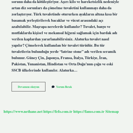
sorunu daha da kötüleştiriyor. Aşırı kilo ve hareketsizlik nedeniyle
artan diz sorunları da çömelme tuvaletini kullanmayı daha da
zorlaştırıyor. Türk tuvaletinde otururken ayakların altına kısa bir
basamak yerleştirilerek bacaklar ve vücut arasındaki açı
azaltılabilir. Maşrapa nerelerde kullanılır? Tuvalet, banyo ve
mutfaklarda kişisel ve mekansal hijyeni sağlamak için bardak adı
verilen kaplardan yararlanabilirsiniz. Alaturka tuvalet nasıl
yapılır? Çömelerek kullanılan bir tuvalet türüdür. Bu tür
tuvaletlerin bulunduğu yerde “latrine stone” adı verilen seramik
bulunur. Güney Çin, Japonya, Fransa, İtalya, Türkiye, İran,
Pakistan, Yunanistan, Hindistan ve Orta Doğu’nun çoğu ve eski
SSCB ülkelerinde kullanılır. Alaturka…
Maşrapa
Devamını okuyun
Yorum Bırak
Nasıl
Kullanılır
https://www.nethane.net
https://fefo.com.tr
https://famo.com.tr
Sitemap