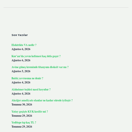
Sidebar
Son Yazılar
Elektrikte VA nedir ?
Ağustos 6, 2026
Kur’an’da yevm kelimesi kaç defa geçer ?
Ağustos 6, 2026
Avène güneş kreminde titanyum dioksit var mı ?
Ağustos 5, 2026
Balık yavrusuna ne denir ?
Ağustos 4, 2026
Alzheimer teşhisi nasıl koyulur ?
Ağustos 4, 2026
Akciğer ameliyatı olanlar ne kadar sürede iyileşir ?
Temmuz 30, 2026
Yatay geçişte KYK kesilir mi ?
Temmuz 29, 2026
Yeditepe tıp kaç TL ?
Temmuz 29, 2026