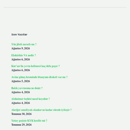
Sidebar
Son Yazılar
Yüz jileti zararlı mı ?
Ağustos 9, 2026
Elektrikte VA nedir ?
Ağustos 6, 2026
Kur’an’da yevm kelimesi kaç defa geçer ?
Ağustos 6, 2026
Avène güneş kreminde titanyum dioksit var mı ?
Ağustos 5, 2026
Balık yavrusuna ne denir ?
Ağustos 4, 2026
Alzheimer teşhisi nasıl koyulur ?
Ağustos 4, 2026
Akciğer ameliyatı olanlar ne kadar sürede iyileşir ?
Temmuz 30, 2026
Yatay geçişte KYK kesilir mi ?
Temmuz 29, 2026