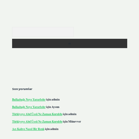
Arama
Son yorumlar
Balkabağı Neye Yararlıdır
için
admin
Balkabağı Neye Yararlıdır
için
Aysun
Türkiyeye Abd Üssü Ne Zaman Kuruldu
için
admin
Türkiyeye Abd Üssü Ne Zaman Kuruldu
için
Münevver
Acı Kahve Nasıl Bir Renk
için
admin