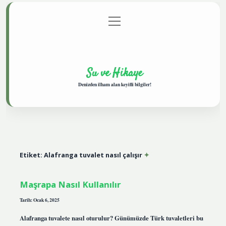
menüyü
Anasayfa
Gizlilik Politikası
Yasal Uyarı
aç
Hakkımızda
Su ve Hikaye
Denizden ilham alan keyifli bilgiler!
Etiket:
Alafranga tuvalet nasıl çalışır
Maşrapa Nasıl Kullanılır
Tarih: Ocak 6, 2025
Alafranga tuvalete nasıl oturulur? Günümüzde Türk tuvaletleri bu