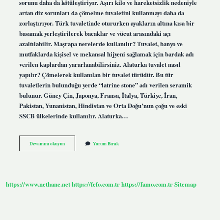
sorunu daha da kötüleştiriyor. Aşırı kilo ve hareketsizlik nedeniyle
artan diz sorunları da çömelme tuvaletini kullanmayı daha da
zorlaştırıyor. Türk tuvaletinde otururken ayakların altına kısa bir
basamak yerleştirilerek bacaklar ve vücut arasındaki açı
azaltılabilir. Maşrapa nerelerde kullanılır? Tuvalet, banyo ve
mutfaklarda kişisel ve mekansal hijyeni sağlamak için bardak adı
verilen kaplardan yararlanabilirsiniz. Alaturka tuvalet nasıl
yapılır? Çömelerek kullanılan bir tuvalet türüdür. Bu tür
tuvaletlerin bulunduğu yerde “latrine stone” adı verilen seramik
bulunur. Güney Çin, Japonya, Fransa, İtalya, Türkiye, İran,
Pakistan, Yunanistan, Hindistan ve Orta Doğu’nun çoğu ve eski
SSCB ülkelerinde kullanılır. Alaturka…
Maşrapa
Devamını okuyun
Yorum Bırak
Nasıl
Kullanılır
https://www.nethane.net
https://fefo.com.tr
https://famo.com.tr
Sitemap