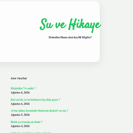
Su ve Hikaye
Denizden ilham alan keyifli bilgiler!
Sidebar
hiltonbetgiris.live
Son Yazılar
Elektrikte VA nedir ?
Ağustos 6, 2026
Kur’an’da yevm kelimesi kaç defa geçer ?
Ağustos 6, 2026
Avène güneş kreminde titanyum dioksit var mı ?
Ağustos 5, 2026
Balık yavrusuna ne denir ?
Ağustos 4, 2026
Alzheimer teşhisi nasıl koyulur ?