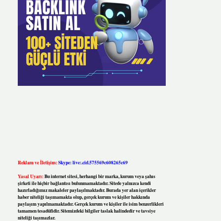
Reklam ve İletişim:
Skype: live:.cid.575569c608265c69
Yasal Uyarı:
Bu internet sitesi, herhangi bir marka, kurum veya şahıs
şirketi ile hiçbir bağlantısı bulunmamaktadır. Sitede yalnızca kendi
hazırladığımız makaleler paylaşılmaktadır. Burada yer alan içerikler
haber niteliği taşımamakta olup, gerçek kurum ve kişiler hakkında
paylaşım yapılmamaktadır. Gerçek kurum ve kişiler ile isim benzerlikleri
tamamen tesadüfidir. Sitemizdeki bilgiler taslak halindedir ve tavsiye
niteliği taşımazlar.