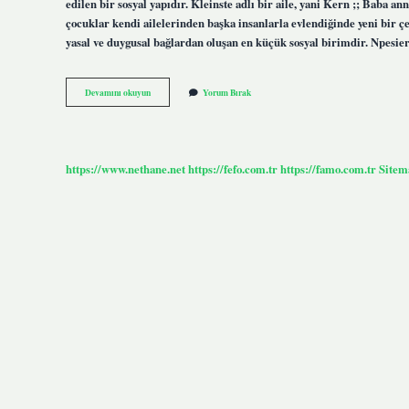
edilen bir sosyal yapıdır. Kleinste adlı bir aile, yani Kern ;; Baba 
çocuklar kendi ailelerinden başka insanlarla evlendiğinde yeni bir çek
yasal ve duygusal bağlardan oluşan en küçük sosyal birimdir. Npesie
Aile
Devamını okuyun
Yorum Bırak
Nedir
Tdk
https://www.nethane.net
https://fefo.com.tr
https://famo.com.tr
Sitem