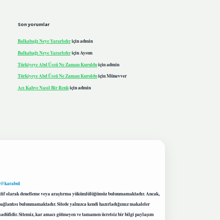
Son yorumlar
Balkabağı Neye Yararlıdır
için
admin
Balkabağı Neye Yararlıdır
için
Aysun
Türkiyeye Abd Üssü Ne Zaman Kuruldu
için
admin
Türkiyeye Abd Üssü Ne Zaman Kuruldu
için
Münevver
Acı Kahve Nasıl Bir Renk
için
admin
 @karabul
proaktif olarak denetleme veya araştırma yükümlülüğümüz bulunmamaktadır. Ancak,
r bağlantısı bulunmamaktadır. Sitede yalnızca kendi hazırladığımız makaleler
sadüfidir. Sitemiz, kar amacı gütmeyen ve tamamen ücretsiz bir bilgi paylaşım