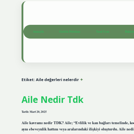
Anasayfa
Gizlilik Politikası
Yasal Uyarı
Hakkım
Etiket:
Aile değerleri nelerdir
Aile Nedir Tdk
Tarih: Mart 20, 2025
Aile kavramı nedir TDK? Aile; “Evlilik ve kan bağları temelinde, koc
aynı ebeveynlik hattını veya aralarındaki ilişkiyi oluşturdu. Aile ned