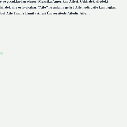
anne ve çocuklardan oluşur. Meksika Amerikan Ailesi. Çekirdek ailedeki
irdek aile ortaya çıkar. “Aile” ne anlama gelir? Aile nedir, aile kan bağları,
rbul Aile Family Family Ailesi Üniversitede Ailedir Aile…
ap