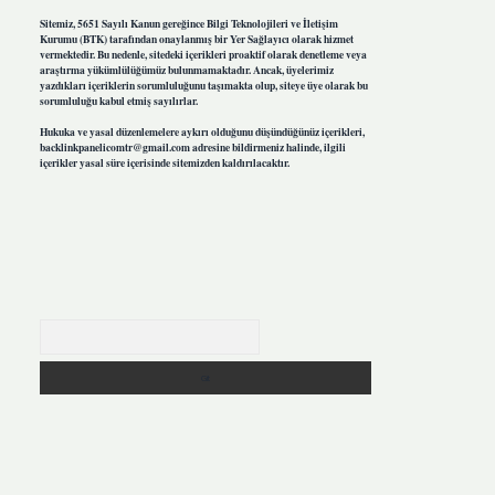
Sitemiz, 5651 Sayılı Kanun gereğince Bilgi Teknolojileri ve İletişim
Kurumu (BTK) tarafından onaylanmış bir Yer Sağlayıcı olarak hizmet
vermektedir. Bu nedenle, sitedeki içerikleri proaktif olarak denetleme veya
araştırma yükümlülüğümüz bulunmamaktadır. Ancak, üyelerimiz
yazdıkları içeriklerin sorumluluğunu taşımakta olup, siteye üye olarak bu
sorumluluğu kabul etmiş sayılırlar.
Hukuka ve yasal düzenlemelere aykırı olduğunu düşündüğünüz içerikleri,
backlinkpanelicomtr@gmail.com
adresine bildirmeniz halinde, ilgili
içerikler yasal süre içerisinde sitemizden kaldırılacaktır.
Arama