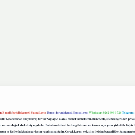
m:
E-mail:
backlinkpaneli@gmail.com
Teams:
forumhizmeti@gmail.com
Whatsapp: 0262 606 0 726
Telegram:
mu (BTK) tarafından onaylanmış bir Yer Sağlayıcı olarak hizmet vermektedir. Bu nedenle, sitedeki içerikleri 
 sorumluluğu kabul etmiş sayılırlar. Bu internet sitesi, herhangi bir marka, kurum veya şahıs şirketi ile hiçbi
kurum ve kişiler hakkında paylaşım yapılmamaktadır. Gerçek kurum ve kişiler ile isim benzerlikleri tamamen te