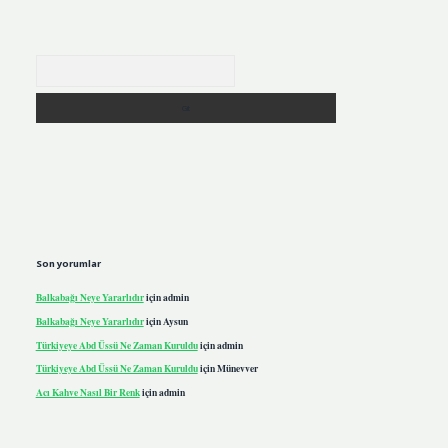
Arama
Son yorumlar
Balkabağı Neye Yararlıdır
için
admin
Balkabağı Neye Yararlıdır
için
Aysun
Türkiyeye Abd Üssü Ne Zaman Kuruldu
için
admin
Türkiyeye Abd Üssü Ne Zaman Kuruldu
için
Münevver
Acı Kahve Nasıl Bir Renk
için
admin