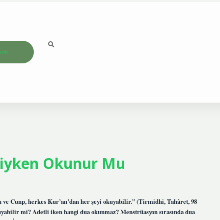
ızda
liyken Okunur Mu
ve Cunp, herkes Kur’an’dan her şeyi okuyabilir.” (Tirmidhi, Tahâret, 98
okuyabilir mi? Adetli iken hangi dua okunmaz? Menstrüasyon sırasında dua