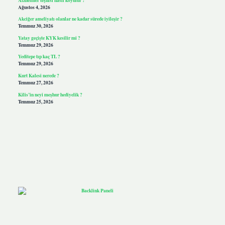
Ağustos 4, 2026
Akciğer ameliyatı olanlar ne kadar sürede iyileşir ?
Temmuz 30, 2026
Yatay geçişte KYK kesilir mi ?
Temmuz 29, 2026
Yeditepe tıp kaç TL ?
Temmuz 29, 2026
Kurt Kalesi nerede ?
Temmuz 27, 2026
Kilis’in neyi meşhur hediyelik ?
Temmuz 25, 2026