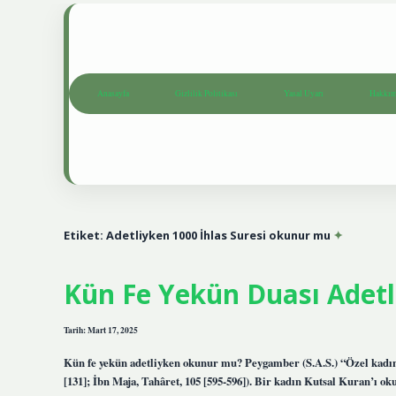
Anasayfa
Gizlilik Politikası
Yasal Uyarı
Hakkım
Etiket:
Adetliyken 1000 İhlas Suresi okunur mu
Kün Fe Yekün Duası Adet
Tarih: Mart 17, 2025
Kün fe yekün adetliyken okunur mu? Peygamber (S.A.S.) “Özel kadın 
[131]; İbn Maja, Tahâret, 105 [595-596]). Bir kadın Kutsal Kuran’ı 