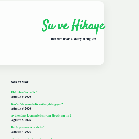
Su ve Hikaye
Denizden ilham alan keyifli bilgiler!
Sidebar
hiltonbetgiris.live
Son Yazılar
Elektrikte VA nedir ?
Ağustos 6, 2026
Kur’an’da yevm kelimesi kaç defa geçer ?
Ağustos 6, 2026
Avène güneş kreminde titanyum dioksit var mı ?
Ağustos 5, 2026
Balık yavrusuna ne denir ?
Ağustos 4, 2026
Alzheimer teşhisi nasıl koyulur ?