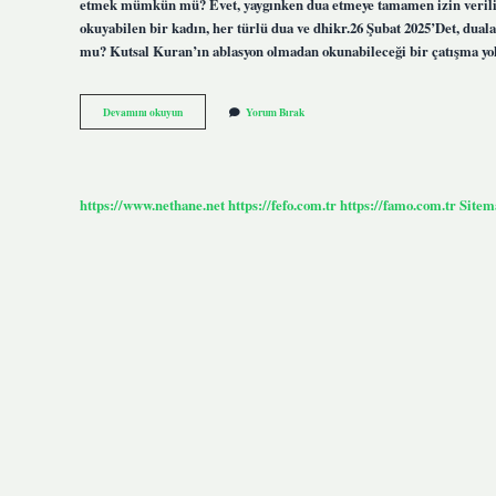
etmek mümkün mü? Evet, yaygınken dua etmeye tamamen izin verilir 
okuyabilen bir kadın, her türlü dua ve dhikr.26 Şubat 2025’Det, du
mu? Kutsal Kuran’ın ablasyon olmadan okunabileceği bir çatışma yokt
Kün
Devamını okuyun
Yorum Bırak
Fe
Yekün
Duası
Adetliyken
Okunur
https://www.nethane.net
https://fefo.com.tr
https://famo.com.tr
Sitem
Mu