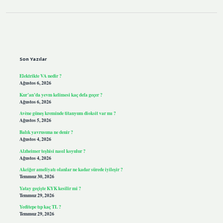
Sidebar
Son Yazılar
Elektrikte VA nedir ?
Ağustos 6, 2026
Kur’an’da yevm kelimesi kaç defa geçer ?
Ağustos 6, 2026
Avène güneş kreminde titanyum dioksit var mı ?
Ağustos 5, 2026
Balık yavrusuna ne denir ?
Ağustos 4, 2026
Alzheimer teşhisi nasıl koyulur ?
Ağustos 4, 2026
Akciğer ameliyatı olanlar ne kadar sürede iyileşir ?
Temmuz 30, 2026
Yatay geçişte KYK kesilir mi ?
Temmuz 29, 2026
Yeditepe tıp kaç TL ?
Temmuz 29, 2026