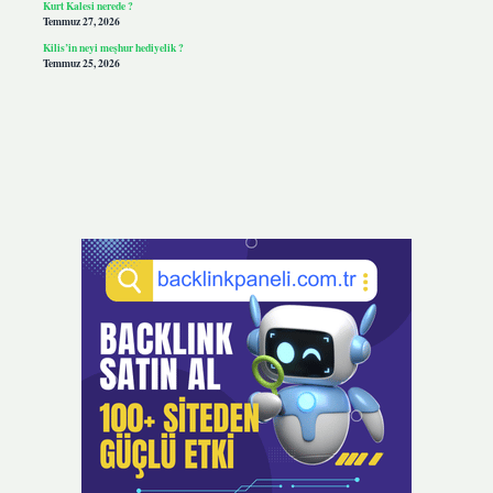
Kurt Kalesi nerede ?
Temmuz 27, 2026
Kilis’in neyi meşhur hediyelik ?
Temmuz 25, 2026