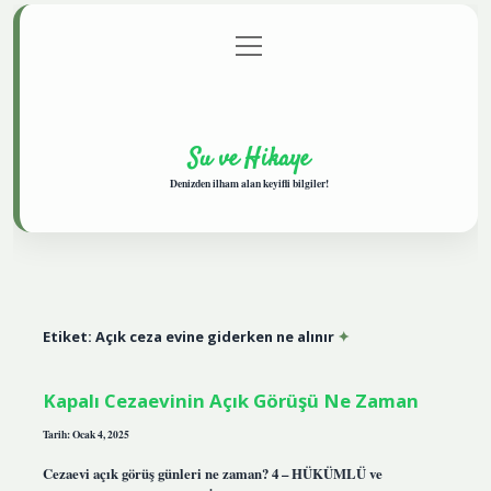
menüyü
Anasayfa
Gizlilik Politikası
Yasal Uyarı
aç
Hakkımızda
Su ve Hikaye
Denizden ilham alan keyifli bilgiler!
Etiket:
Açık ceza evine giderken ne alınır
Kapalı Cezaevinin Açık Görüşü Ne Zaman
Tarih: Ocak 4, 2025
Cezaevi açık görüş günleri ne zaman? 4 – HÜKÜMLÜ ve