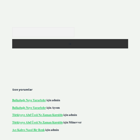
Arama
Son yorumlar
Balkabağı Neye Yararlıdır
için
admin
Balkabağı Neye Yararlıdır
için
Aysun
Türkiyeye Abd Üssü Ne Zaman Kuruldu
için
admin
Türkiyeye Abd Üssü Ne Zaman Kuruldu
için
Münevver
Acı Kahve Nasıl Bir Renk
için
admin