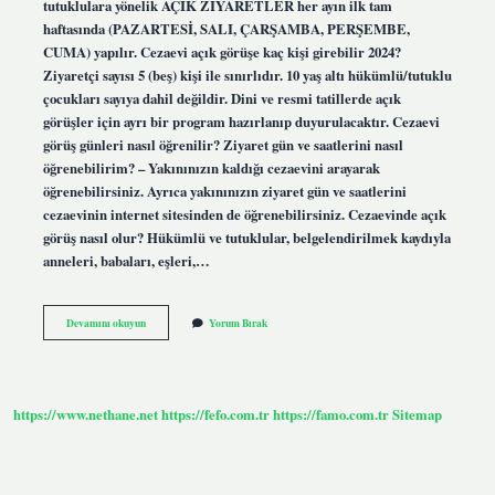
tutuklulara yönelik AÇIK ZİYARETLER her ayın ilk tam
haftasında (PAZARTESİ, SALI, ÇARŞAMBA, PERŞEMBE,
CUMA) yapılır. Cezaevi açık görüşe kaç kişi girebilir 2024?
Ziyaretçi sayısı 5 (beş) kişi ile sınırlıdır. 10 yaş altı hükümlü/tutuklu
çocukları sayıya dahil değildir. Dini ve resmi tatillerde açık
görüşler için ayrı bir program hazırlanıp duyurulacaktır. Cezaevi
görüş günleri nasıl öğrenilir? Ziyaret gün ve saatlerini nasıl
öğrenebilirim? – Yakınınızın kaldığı cezaevini arayarak
öğrenebilirsiniz. Ayrıca yakınınızın ziyaret gün ve saatlerini
cezaevinin internet sitesinden de öğrenebilirsiniz. Cezaevinde açık
görüş nasıl olur? Hükümlü ve tutuklular, belgelendirilmek kaydıyla
anneleri, babaları, eşleri,…
Kapalı
Devamını okuyun
Yorum Bırak
Cezaevinin
Açık
Görüşü
Ne
Zaman
https://www.nethane.net
https://fefo.com.tr
https://famo.com.tr
Sitemap