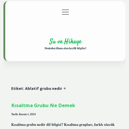
menüyü
Anasayfa
Gizlilik Politikası
Yasal Uyarı
aç
Hakkımızda
Su ve Hikaye
Denizden ilham alan keyifli bilgiler!
Etiket:
Ablatif grubu nedir
Kısaltma Grubu Ne Demek
Tarih: Kasım 1, 2024
Kısaltma grubu nedir dil bilgisi? Kısaltma grupları, farklı sözcük