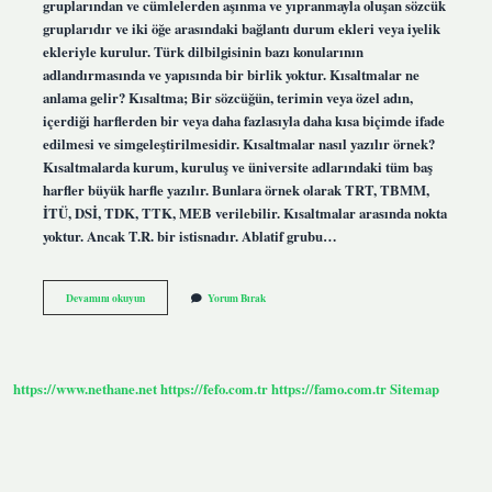
gruplarından ve cümlelerden aşınma ve yıpranmayla oluşan sözcük
gruplarıdır ve iki öğe arasındaki bağlantı durum ekleri veya iyelik
ekleriyle kurulur. Türk dilbilgisinin bazı konularının
adlandırmasında ve yapısında bir birlik yoktur. Kısaltmalar ne
anlama gelir? Kısaltma; Bir sözcüğün, terimin veya özel adın,
içerdiği harflerden bir veya daha fazlasıyla daha kısa biçimde ifade
edilmesi ve simgeleştirilmesidir. Kısaltmalar nasıl yazılır örnek?
Kısaltmalarda kurum, kuruluş ve üniversite adlarındaki tüm baş
harfler büyük harfle yazılır. Bunlara örnek olarak TRT, TBMM,
İTÜ, DSİ, TDK, TTK, MEB verilebilir. Kısaltmalar arasında nokta
yoktur. Ancak T.R. bir istisnadır. Ablatif grubu…
Kısaltma
Devamını okuyun
Yorum Bırak
Grubu
Ne
Demek
https://www.nethane.net
https://fefo.com.tr
https://famo.com.tr
Sitemap