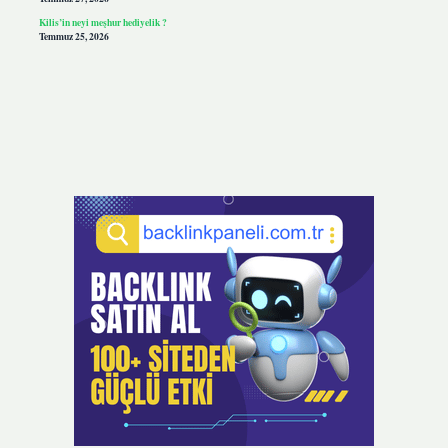
Kilis’in neyi meşhur hediyelik ?
Temmuz 25, 2026