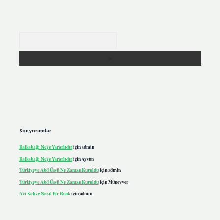
Arama
Son yorumlar
Balkabağı Neye Yararlıdır
için
admin
Balkabağı Neye Yararlıdır
için
Aysun
Türkiyeye Abd Üssü Ne Zaman Kuruldu
için
admin
Türkiyeye Abd Üssü Ne Zaman Kuruldu
için
Münevver
Acı Kahve Nasıl Bir Renk
için
admin