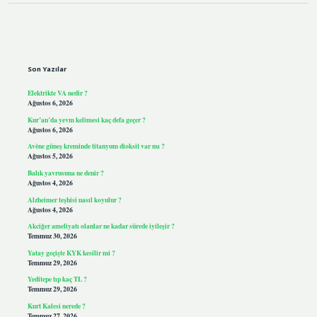
Sidebar
Son Yazılar
Elektrikte VA nedir ?
Ağustos 6, 2026
Kur’an’da yevm kelimesi kaç defa geçer ?
Ağustos 6, 2026
Avène güneş kreminde titanyum dioksit var mı ?
Ağustos 5, 2026
Balık yavrusuna ne denir ?
Ağustos 4, 2026
Alzheimer teşhisi nasıl koyulur ?
Ağustos 4, 2026
Akciğer ameliyatı olanlar ne kadar sürede iyileşir ?
Temmuz 30, 2026
Yatay geçişte KYK kesilir mi ?
Temmuz 29, 2026
Yeditepe tıp kaç TL ?
Temmuz 29, 2026
Kurt Kalesi nerede ?
Temmuz 27, 2026