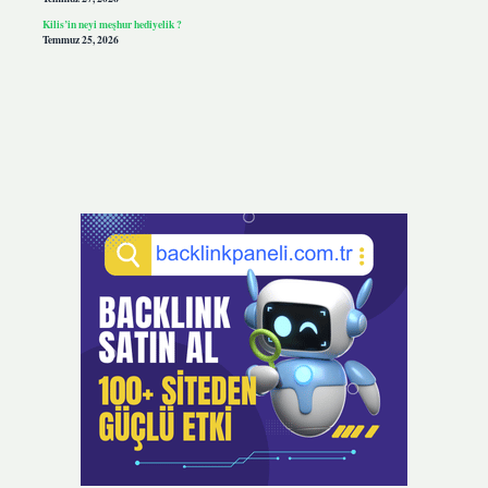
Kilis’in neyi meşhur hediyelik ?
Temmuz 25, 2026