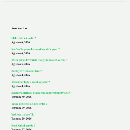
Sidebar
Son Yazılar
Elektrikte VA nedir ?
Ağustos 6, 2026
Kur’an’da yevm kelimesi kaç defa geçer ?
Ağustos 6, 2026
Avène güneş kreminde titanyum dioksit var mı ?
Ağustos 5, 2026
Balık yavrusuna ne denir ?
Ağustos 4, 2026
Alzheimer teşhisi nasıl koyulur ?
Ağustos 4, 2026
Akciğer ameliyatı olanlar ne kadar sürede iyileşir ?
Temmuz 30, 2026
Yatay geçişte KYK kesilir mi ?
Temmuz 29, 2026
Yeditepe tıp kaç TL ?
Temmuz 29, 2026
Kurt Kalesi nerede ?
Temmuz 27, 2026