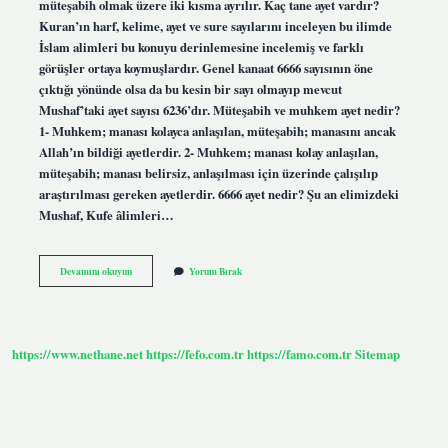
müteşabih olmak üzere iki kısma ayrılır. Kaç tane ayet vardır?
Kuran’ın harf, kelime, ayet ve sure sayılarını inceleyen bu ilimde
İslam alimleri bu konuyu derinlemesine incelemiş ve farklı
görüşler ortaya koymuşlardır. Genel kanaat 6666 sayısının öne
çıktığı yönünde olsa da bu kesin bir sayı olmayıp mevcut
Mushaf’taki ayet sayısı 6236’dır. Müteşabih ve muhkem ayet nedir?
1- Muhkem; manası kolayca anlaşılan, müteşabih; manasını ancak
Allah’ın bildiği ayetlerdir. 2- Muhkem; manası kolay anlaşılan,
müteşabih; manası belirsiz, anlaşılması için üzerinde çalışılıp
araştırılması gereken ayetlerdir. 6666 ayet nedir? Şu an elimizdeki
Mushaf, Kufe âlimleri…
Kaç
Devamını okuyun
Yorum Bırak
Çeşit
Ayet
Var
https://www.nethane.net
https://fefo.com.tr
https://famo.com.tr
Sitemap