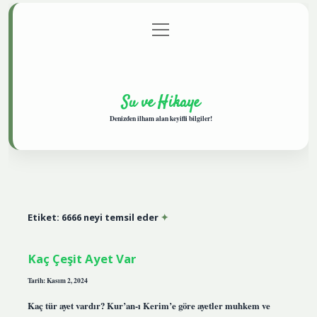
menüyü
Anasayfa
Gizlilik Politikası
Yasal Uyarı
aç
Hakkımızda
Su ve Hikaye
Denizden ilham alan keyifli bilgiler!
Etiket:
6666 neyi temsil eder
Kaç Çeşit Ayet Var
Tarih: Kasım 2, 2024
Kaç tür ayet vardır? Kur’an-ı Kerim’e göre ayetler muhkem ve