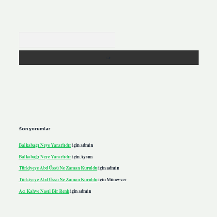
Arama
Son yorumlar
Balkabağı Neye Yararlıdır
için
admin
Balkabağı Neye Yararlıdır
için
Aysun
Türkiyeye Abd Üssü Ne Zaman Kuruldu
için
admin
Türkiyeye Abd Üssü Ne Zaman Kuruldu
için
Münevver
Acı Kahve Nasıl Bir Renk
için
admin