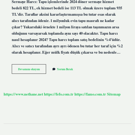
Sermaye Harcı: Tapu işlemlerinde 2024 döner sermaye hizmet
bedeli 822 TL, ek hizmet bedeli ise 113 TL olmak üzere toplam 935
TL’dir. Taraflar aksini kararlaştırmamışsa bu tutar esas olarak
alıcı tarafından ödenir. 1 milyonluk evin tapu masrafı ne kadar
çıkar? Yukarıdaki örnekte 1 milyon liraya satılan taşınmazın arsa
olduğunu varsayarsak toplamda aynı sayı 40 olacaktır. Tapu harcı
nasıl hesaplanır 2024? Tapu harcı toplam satış bedelinin %4’üdür.
Alıcı ve satıcı tarafından ayrı ayrı ödenen bu tutar her taraf için %2
olarak hesaplanır. Eğer mülk fiyatı düşük çıkarsa ve bu nedenle…
1
Devamını okuyun
Yorum Bırak
1
Evin
Tapu
Masrafı
Ne
https://www.nethane.net
https://fefo.com.tr
https://famo.com.tr
Sitemap
Kadardır