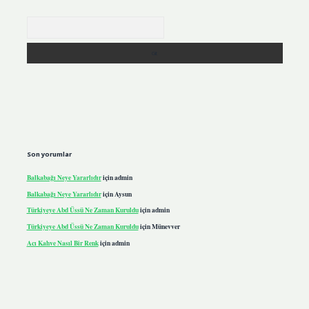
Arama
Son yorumlar
Balkabağı Neye Yararlıdır
için
admin
Balkabağı Neye Yararlıdır
için
Aysun
Türkiyeye Abd Üssü Ne Zaman Kuruldu
için
admin
Türkiyeye Abd Üssü Ne Zaman Kuruldu
için
Münevver
Acı Kahve Nasıl Bir Renk
için
admin