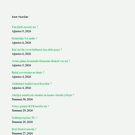
Sidebar
Son Yazılar
Yüz jileti zararlı mı ?
Ağustos 9, 2026
Elektrikte VA nedir ?
Ağustos 6, 2026
Kur’an’da yevm kelimesi kaç defa geçer ?
Ağustos 6, 2026
Avène güneş kreminde titanyum dioksit var mı ?
Ağustos 5, 2026
Balık yavrusuna ne denir ?
Ağustos 4, 2026
Alzheimer teşhisi nasıl koyulur ?
Ağustos 4, 2026
Akciğer ameliyatı olanlar ne kadar sürede iyileşir ?
Temmuz 30, 2026
Yatay geçişte KYK kesilir mi ?
Temmuz 29, 2026
Yeditepe tıp kaç TL ?
Temmuz 29, 2026
Kurt Kalesi nerede ?
Temmuz 27, 2026