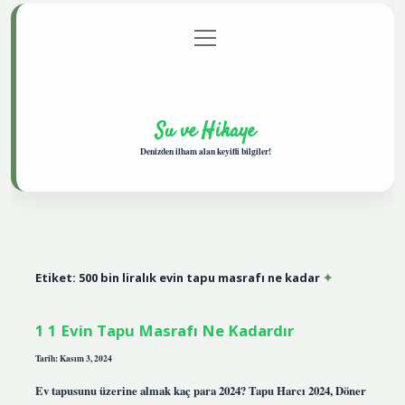
menüyü
Anasayfa
Gizlilik Politikası
Yasal Uyarı
aç
Hakkımızda
Su ve Hikaye
Denizden ilham alan keyifli bilgiler!
Etiket:
500 bin liralık evin tapu masrafı ne kadar
1 1 Evin Tapu Masrafı Ne Kadardır
Tarih: Kasım 3, 2024
Ev tapusunu üzerine almak kaç para 2024? Tapu Harcı 2024, Döner