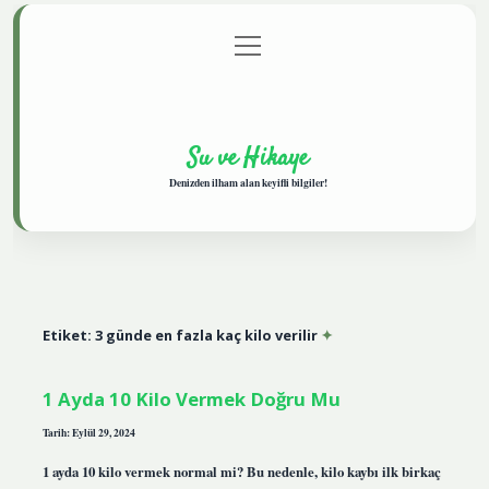
menüyü
Anasayfa
Gizlilik Politikası
Yasal Uyarı
aç
Hakkımızda
Su ve Hikaye
Denizden ilham alan keyifli bilgiler!
Etiket:
3 günde en fazla kaç kilo verilir
1 Ayda 10 Kilo Vermek Doğru Mu
Tarih: Eylül 29, 2024
1 ayda 10 kilo vermek normal mi? Bu nedenle, kilo kaybı ilk birkaç