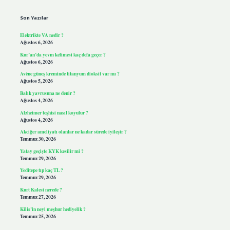
Son Yazılar
Elektrikte VA nedir ?
Ağustos 6, 2026
Kur’an’da yevm kelimesi kaç defa geçer ?
Ağustos 6, 2026
Avène güneş kreminde titanyum dioksit var mı ?
Ağustos 5, 2026
Balık yavrusuna ne denir ?
Ağustos 4, 2026
Alzheimer teşhisi nasıl koyulur ?
Ağustos 4, 2026
Akciğer ameliyatı olanlar ne kadar sürede iyileşir ?
Temmuz 30, 2026
Yatay geçişte KYK kesilir mi ?
Temmuz 29, 2026
Yeditepe tıp kaç TL ?
Temmuz 29, 2026
Kurt Kalesi nerede ?
Temmuz 27, 2026
Kilis’in neyi meşhur hediyelik ?
Temmuz 25, 2026