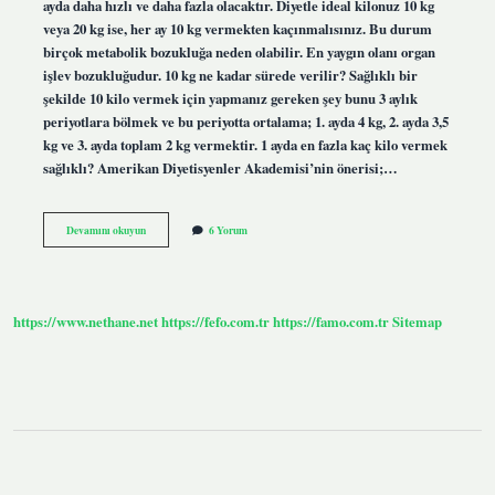
ayda daha hızlı ve daha fazla olacaktır. Diyetle ideal kilonuz 10 kg
veya 20 kg ise, her ay 10 kg vermekten kaçınmalısınız. Bu durum
birçok metabolik bozukluğa neden olabilir. En yaygın olanı organ
işlev bozukluğudur. 10 kg ne kadar sürede verilir? Sağlıklı bir
şekilde 10 kilo vermek için yapmanız gereken şey bunu 3 aylık
periyotlara bölmek ve bu periyotta ortalama; 1. ayda 4 kg, 2. ayda 3,5
kg ve 3. ayda toplam 2 kg vermektir. 1 ayda en fazla kaç kilo vermek
sağlıklı? Amerikan Diyetisyenler Akademisi’nin önerisi;…
1
Devamını okuyun
6 Yorum
Ayda
10
Kilo
Vermek
Doğru
https://www.nethane.net
https://fefo.com.tr
https://famo.com.tr
Sitemap
Mu
Sidebar