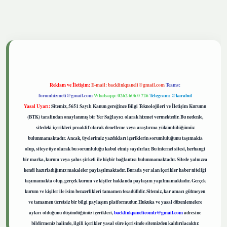
etgiris.live
Reklam ve İletişim:
E-mail:
backlinkpaneli@gmail.com
Teams:
forumhizmeti@gmail.com
Whatsapp: 0262 606 0 726
Telegram: @karabul
Yasal Uyarı:
Sitemiz, 5651 Sayılı Kanun gereğince Bilgi Teknolojileri ve İletişim Kurumu
(BTK) tarafından onaylanmış bir Yer Sağlayıcı olarak hizmet vermektedir. Bu nedenle,
sitedeki içerikleri proaktif olarak denetleme veya araştırma yükümlülüğümüz
bulunmamaktadır. Ancak, üyelerimiz yazdıkları içeriklerin sorumluluğunu taşımakta
olup, siteye üye olarak bu sorumluluğu kabul etmiş sayılırlar. Bu internet sitesi, herhangi
bir marka, kurum veya şahıs şirketi ile hiçbir bağlantısı bulunmamaktadır. Sitede yalnızca
kendi hazırladığımız makaleler paylaşılmaktadır. Burada yer alan içerikler haber niteliği
taşımamakta olup, gerçek kurum ve kişiler hakkında paylaşım yapılmamaktadır. Gerçek
kurum ve kişiler ile isim benzerlikleri tamamen tesadüfidir. Sitemiz, kar amacı gütmeyen
ve tamamen ücretsiz bir bilgi paylaşım platformudur. Hukuka ve yasal düzenlemelere
aykırı olduğunu düşündüğünüz içerikleri,
backlinkpanelicomtr@gmail.com
adresine
bildirmeniz halinde, ilgili içerikler yasal süre içerisinde sitemizden kaldırılacaktır.