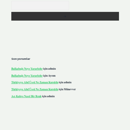
Arama
Son yorumlar
Balkabağı Neye Yararlıdır
için
admin
Balkabağı Neye Yararlıdır
için
Aysun
Türkiyeye Abd Üssü Ne Zaman Kuruldu
için
admin
Türkiyeye Abd Üssü Ne Zaman Kuruldu
için
Münevver
Acı Kahve Nasıl Bir Renk
için
admin