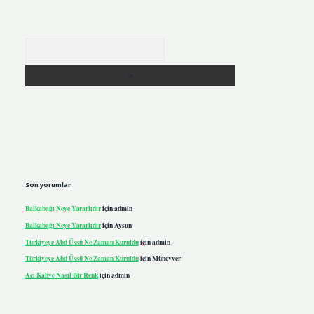
Arama
Son yorumlar
Balkabağı Neye Yararlıdır
için
admin
Balkabağı Neye Yararlıdır
için
Aysun
Türkiyeye Abd Üssü Ne Zaman Kuruldu
için
admin
Türkiyeye Abd Üssü Ne Zaman Kuruldu
için
Münevver
Acı Kahve Nasıl Bir Renk
için
admin