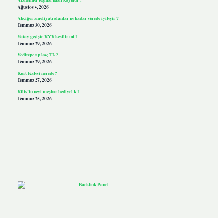
Ağustos 4, 2026
Akciğer ameliyatı olanlar ne kadar sürede iyileşir ?
Temmuz 30, 2026
Yatay geçişte KYK kesilir mi ?
Temmuz 29, 2026
Yeditepe tıp kaç TL ?
Temmuz 29, 2026
Kurt Kalesi nerede ?
Temmuz 27, 2026
Kilis’in neyi meşhur hediyelik ?
Temmuz 25, 2026