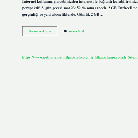
İnternet kullanımıyla cebinizden internet ile bağlantı kurabilirsiniz
perspektifi 8. gün gecesi saat 23: 59’da sona erecek. 2 GB Turkcell n
gerginliği ve yeni aboneliklerde. Günlük 2 GB…
2
Devamını okuyun
Yorum Bırak
Gb
Internet
Paketi
Ne
Kadar
https://www.nethane.net
https://fefo.com.tr
https://famo.com.tr
Sitem