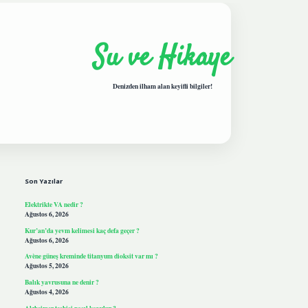
Su ve Hikaye
Denizden ilham alan keyifli bilgiler!
Sidebar
hiltonbetgiris.live
Son Yazılar
Elektrikte VA nedir ?
Ağustos 6, 2026
Kur’an’da yevm kelimesi kaç defa geçer ?
Ağustos 6, 2026
Avène güneş kreminde titanyum dioksit var mı ?
Ağustos 5, 2026
Balık yavrusuna ne denir ?
Ağustos 4, 2026
Alzheimer teşhisi nasıl koyulur ?