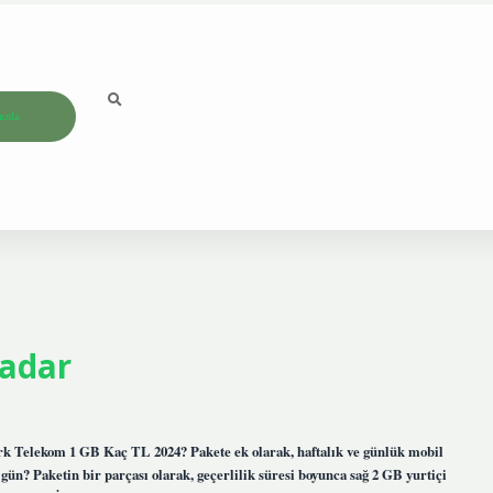
ızda
Kadar
ürk Telekom 1 GB Kaç TL 2024? Pakete ek olarak, haftalık ve günlük mobil
ç gün? Paketin bir parçası olarak, geçerlilik süresi boyunca sağ 2 GB yurtiçi