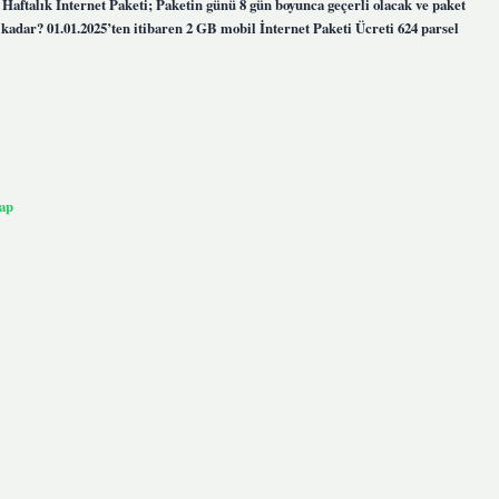
. Haftalık İnternet Paketi; Paketin günü 8 gün boyunca geçerli olacak ve paket
e kadar? 01.01.2025’ten itibaren 2 GB mobil İnternet Paketi Ücreti 624 parsel
ap