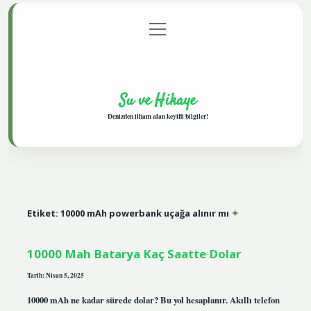
menüyü
Anasayfa
Gizlilik Politikası
Yasal Uyarı
aç
Hakkımızda
Su ve Hikaye
Denizden ilham alan keyifli bilgiler!
Etiket:
10000 mAh powerbank uçağa alınır mı
10000 Mah Batarya Kaç Saatte Dolar
Tarih: Nisan 5, 2025
10000 mAh ne kadar sürede dolar? Bu yol hesaplanır. Akıllı telefon