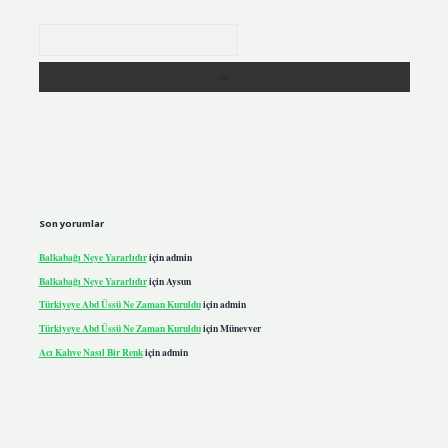
Arama
Son yorumlar
Balkabağı Neye Yararlıdır
için
admin
Balkabağı Neye Yararlıdır
için
Aysun
Türkiyeye Abd Üssü Ne Zaman Kuruldu
için
admin
Türkiyeye Abd Üssü Ne Zaman Kuruldu
için
Münevver
Acı Kahve Nasıl Bir Renk
için
admin