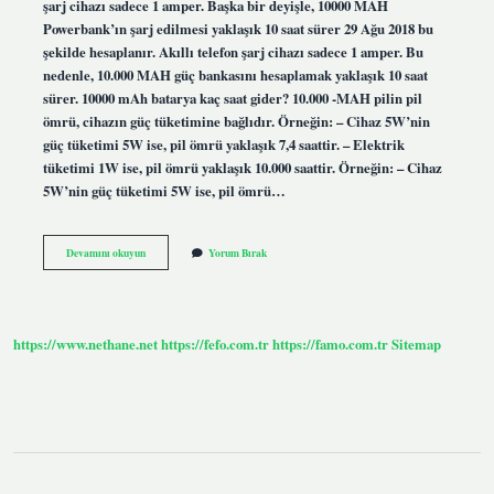
şarj cihazı sadece 1 amper. Başka bir deyişle, 10000 MAH
Powerbank’ın şarj edilmesi yaklaşık 10 saat sürer 29 Ağu 2018 bu
şekilde hesaplanır. Akıllı telefon şarj cihazı sadece 1 amper. Bu
nedenle, 10.000 MAH güç bankasını hesaplamak yaklaşık 10 saat
sürer. 10000 mAh batarya kaç saat gider? 10.000 -MAH pilin pil
ömrü, cihazın güç tüketimine bağlıdır. Örneğin: – Cihaz 5W’nin
güç tüketimi 5W ise, pil ömrü yaklaşık 7,4 saattir. – Elektrik
tüketimi 1W ise, pil ömrü yaklaşık 10.000 saattir. Örneğin: – Cihaz
5W’nin güç tüketimi 5W ise, pil ömrü…
10000
Devamını okuyun
Yorum Bırak
Mah
Batarya
Kaç
Saatte
Dolar
https://www.nethane.net
https://fefo.com.tr
https://famo.com.tr
Sitemap