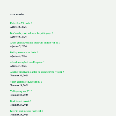
Sidebar
Son Yazılar
Elektrikte VA nedir ?
Ağustos 6, 2026
Kur’an’da yevm kelimesi kaç defa geçer ?
Ağustos 6, 2026
Avène güneş kreminde titanyum dioksit var mı ?
Ağustos 5, 2026
Balık yavrusuna ne denir ?
Ağustos 4, 2026
Alzheimer teşhisi nasıl koyulur ?
Ağustos 4, 2026
Akciğer ameliyatı olanlar ne kadar sürede iyileşir ?
Temmuz 30, 2026
Yatay geçişte KYK kesilir mi ?
Temmuz 29, 2026
Yeditepe tıp kaç TL ?
Temmuz 29, 2026
Kurt Kalesi nerede ?
Temmuz 27, 2026
Kilis’in neyi meşhur hediyelik ?
Temmuz 25, 2026