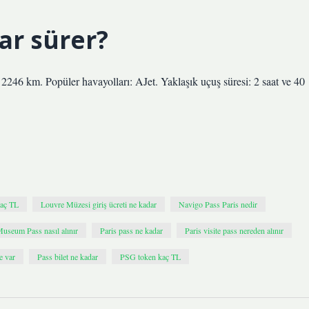
ar sürer?
: 2246 km. Popüler havayolları: AJet. Yaklaşık uçuş süresi: 2 saat ve 40
kaç TL
Louvre Müzesi giriş ücreti ne kadar
Navigo Pass Paris nedir
Museum Pass nasıl alınır
Paris pass ne kadar
Paris visite pass nereden alınır
e var
Pass bilet ne kadar
PSG token kaç TL