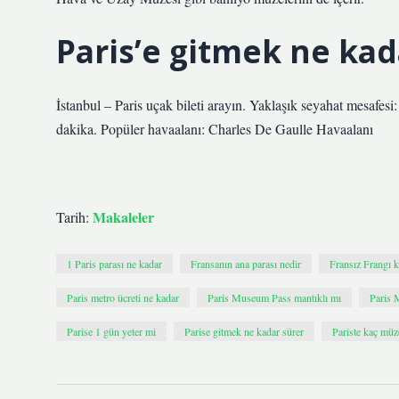
Paris’e gitmek ne kad
İstanbul – Paris uçak bileti arayın. Yaklaşık seyahat mesafesi
dakika. Popüler havaalanı: Charles De Gaulle Havaalanı
Makaleler
Tarih:
1 Paris parası ne kadar
Fransanın ana parası nedir
Fransız Frangı 
Paris metro ücreti ne kadar
Paris Museum Pass mantıklı mı
Paris 
Parise 1 gün yeter mi
Parise gitmek ne kadar sürer
Pariste kaç müz