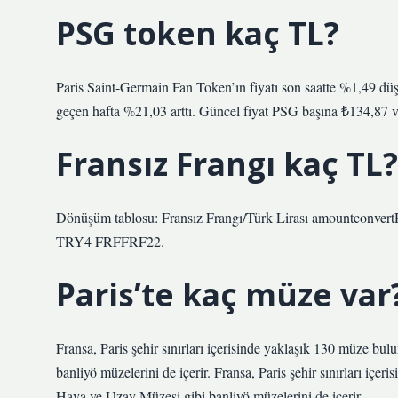
PSG token kaç TL?
Paris Saint-Germain Fan Token’ın fiyatı son saatte %1,49 düşt
geçen hafta %21,03 arttı. Güncel fiyat PSG başına ₺134,87 
Fransız Frangı kaç TL?
Dönüşüm tablosu: Fransız Frangı/Türk Lirası amountco
TRY4 FRFFRF22.
Paris’te kaç müze var
Fransa, Paris şehir sınırları içerisinde yaklaşık 130 müze bu
banliyö müzelerini de içerir. Fransa, Paris şehir sınırları içe
Hava ve Uzay Müzesi gibi banliyö müzelerini de içerir.