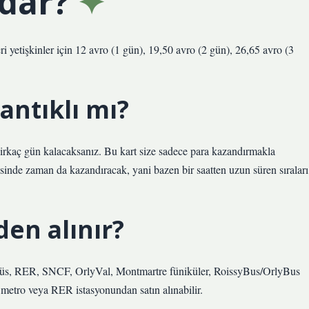
adar?
ri yetişkinler için 12 avro (1 gün), 19,50 avro (2 gün), 26,65 avro (3
ntıklı mı?
 birkaç gün kalacaksanız. Bu kart size sadece para kazandırmakla
inde zaman da kazandıracak, yani bazen bir saatten uzun süren sıraları
den alınır?
tobüs, RER, SNCF, OrlyVal, Montmartre füniküler, RoissyBus/OrlyBus
ir metro veya RER istasyonundan satın alınabilir.