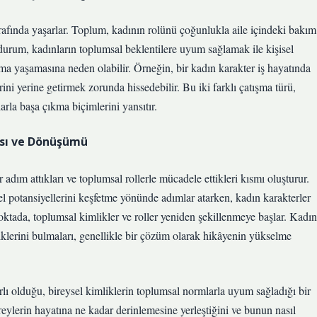
etrafında yaşarlar. Toplum, kadının rolünü çoğunlukla aile içindeki bakım
 durum, kadınların toplumsal beklentilere uyum sağlamak ile kişisel
ışma yaşamasına neden olabilir. Örneğin, bir kadın karakter iş hayatında
ini yerine getirmek zorunda hissedebilir. Bu iki farklı çatışma türü,
arla başa çıkma biçimlerini yansıtır.
ası ve Dönüşümü
ım attıkları ve toplumsal rollerle mücadele ettikleri kısmı oluşturur.
el potansiyellerini keşfetme yönünde adımlar atarken, kadın karakterler
noktada, toplumsal kimlikler ve roller yeniden şekillenmeye başlar. Kadın
iklerini bulmaları, genellikle bir çözüm olarak hikâyenin yükselme
rlı olduğu, bireysel kimliklerin toplumsal normlarla uyum sağladığı bir
eylerin hayatına ne kadar derinlemesine yerleştiğini ve bunun nasıl