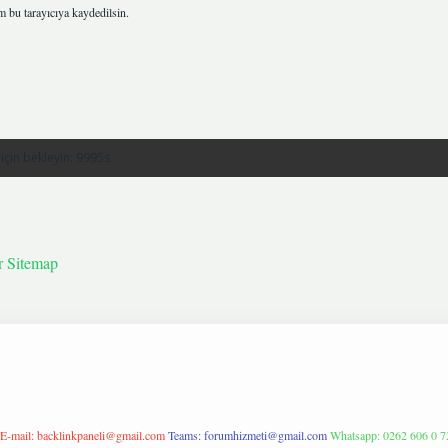
m bu tarayıcıya kaydedilsin.
r
Sitemap
E-mail:
backlinkpaneli@gmail.com
Teams:
forumhizmeti@gmail.com
Whatsapp: 0262 606 0 7