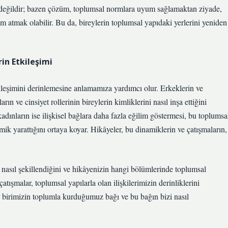
 değildir; bazen çözüm, toplumsal normlara uyum sağlamaktan ziyade,
m atmak olabilir. Bu da, bireylerin toplumsal yapıdaki yerlerini yeniden
in Etkileşimi
kileşimini derinlemesine anlamamıza yardımcı olur. Erkeklerin ve
rın ve cinsiyet rollerinin bireylerin kimliklerini nasıl inşa ettiğini
kadınların ise ilişkisel bağlara daha fazla eğilim göstermesi, bu toplumsa
namik yarattığını ortaya koyar. Hikâyeler, bu dinamiklerin ve çatışmaların,
 nasıl şekillendiğini ve hikâyenizin hangi bölümlerinde toplumsal
ışmalar, toplumsal yapılarla olan ilişkilerimizin derinliklerini
r birimizin toplumla kurduğumuz bağı ve bu bağın bizi nasıl