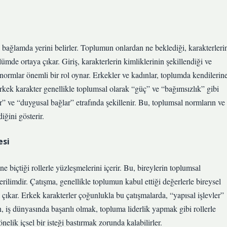
l bağlamda yerini belirler. Toplumun onlardan ne beklediği, karakterleri
mde ortaya çıkar. Giriş, karakterlerin kimliklerinin şekillendiği ve
l normlar önemli bir rol oynar. Erkekler ve kadınlar, toplumda kendilerin
 erkek karakter genellikle toplumsal olarak “güç” ve “bağımsızlık” gibi
er” ve “duygusal bağlar” etrafında şekillenir. Bu, toplumsal normların ve
diğini gösterir.
esi
biçtiği rollerle yüzleşmelerini içerir. Bu, bireylerin toplumsal
erilimdir. Çatışma, genellikle toplumun kabul ettiği değerlerle bireysel
 çıkar. Erkek karakterler çoğunlukla bu çatışmalarda, “yapısal işlevler”
, iş dünyasında başarılı olmak, topluma liderlik yapmak gibi rollerle
ik içsel bir isteği bastırmak zorunda kalabilirler.