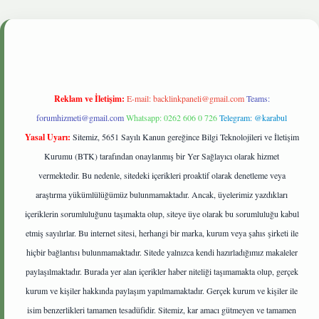
etgiris.live
Reklam ve İletişim:
E-mail:
backlinkpaneli@gmail.com
Teams:
forumhizmeti@gmail.com
Whatsapp: 0262 606 0 726
Telegram: @karabul
Yasal Uyarı:
Sitemiz, 5651 Sayılı Kanun gereğince Bilgi Teknolojileri ve İletişim
Kurumu (BTK) tarafından onaylanmış bir Yer Sağlayıcı olarak hizmet
vermektedir. Bu nedenle, sitedeki içerikleri proaktif olarak denetleme veya
araştırma yükümlülüğümüz bulunmamaktadır. Ancak, üyelerimiz yazdıkları
içeriklerin sorumluluğunu taşımakta olup, siteye üye olarak bu sorumluluğu kabul
etmiş sayılırlar. Bu internet sitesi, herhangi bir marka, kurum veya şahıs şirketi ile
hiçbir bağlantısı bulunmamaktadır. Sitede yalnızca kendi hazırladığımız makaleler
paylaşılmaktadır. Burada yer alan içerikler haber niteliği taşımamakta olup, gerçek
kurum ve kişiler hakkında paylaşım yapılmamaktadır. Gerçek kurum ve kişiler ile
isim benzerlikleri tamamen tesadüfidir. Sitemiz, kar amacı gütmeyen ve tamamen