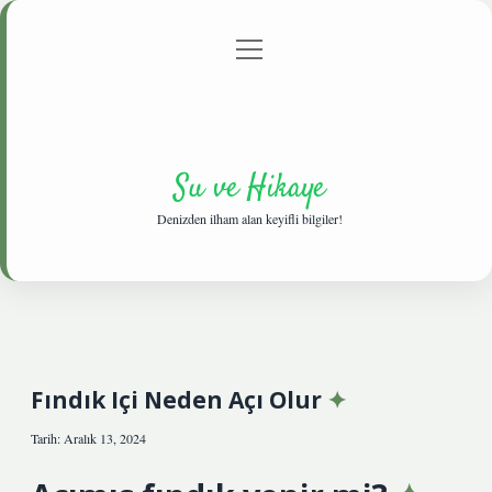
menüyü
Anasayfa
Gizlilik Politikası
Yasal Uyarı
aç
Hakkımızda
Su ve Hikaye
Denizden ilham alan keyifli bilgiler!
Fındık Içi Neden Açı Olur
Tarih: Aralık 13, 2024