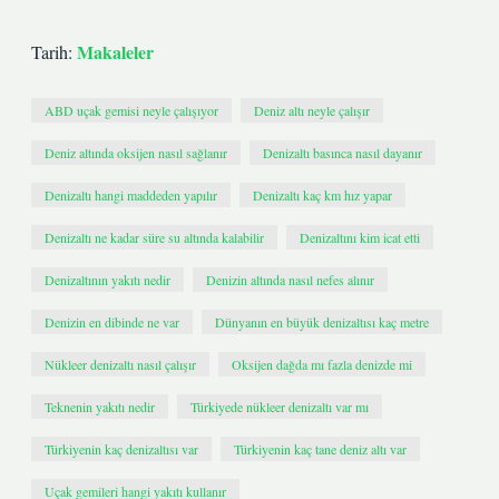
Makaleler
Tarih:
ABD uçak gemisi neyle çalışıyor
Deniz altı neyle çalışır
Deniz altında oksijen nasıl sağlanır
Denizaltı basınca nasıl dayanır
Denizaltı hangi maddeden yapılır
Denizaltı kaç km hız yapar
Denizaltı ne kadar süre su altında kalabilir
Denizaltını kim icat etti
Denizaltının yakıtı nedir
Denizin altında nasıl nefes alınır
Denizin en dibinde ne var
Dünyanın en büyük denizaltısı kaç metre
Nükleer denizaltı nasıl çalışır
Oksijen dağda mı fazla denizde mi
Teknenin yakıtı nedir
Türkiyede nükleer denizaltı var mı
Türkiyenin kaç denizaltısı var
Türkiyenin kaç tane deniz altı var
Uçak gemileri hangi yakıtı kullanır