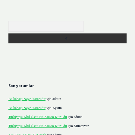
Arama
Son yorumlar
Balkabağı Neye Yararlıdır
için
admin
Balkabağı Neye Yararlıdır
için
Aysun
Türkiyeye Abd Üssü Ne Zaman Kuruldu
için
admin
Türkiyeye Abd Üssü Ne Zaman Kuruldu
için
Münevver
Acı Kahve Nasıl Bir Renk
için
admin