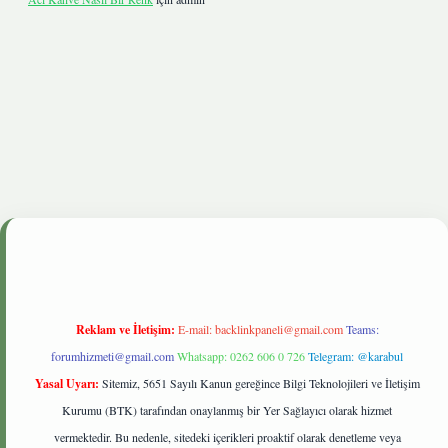
etgiris.live
Reklam ve İletişim:
E-mail:
backlinkpaneli@gmail.com
Teams:
forumhizmeti@gmail.com
Whatsapp: 0262 606 0 726
Telegram: @karabul
Yasal Uyarı:
Sitemiz, 5651 Sayılı Kanun gereğince Bilgi Teknolojileri ve İletişim
Kurumu (BTK) tarafından onaylanmış bir Yer Sağlayıcı olarak hizmet
vermektedir. Bu nedenle, sitedeki içerikleri proaktif olarak denetleme veya