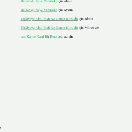
Balkabağı Neye Yararlıdır
için
admin
Balkabağı Neye Yararlıdır
için
Aysun
Türkiyeye Abd Üssü Ne Zaman Kuruldu
için
admin
Türkiyeye Abd Üssü Ne Zaman Kuruldu
için
Münevver
Acı Kahve Nasıl Bir Renk
için
admin
e