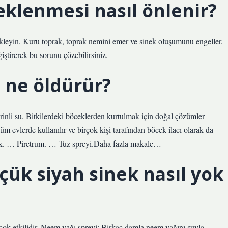
neklenmesi nasıl önlenir?
 ekleyin. Kuru toprak, toprak nemini emer ve sinek oluşumunu engeller.
ştirerek bu sorunu çözebilirsiniz.
i ne öldürür?
inli su. Bitkilerdeki böceklerden kurtulmak için doğal çözümler
üm evlerde kullanılır ve birçok kişi tarafından böcek ilacı olarak da
ak. … Piretrum. … Tuz spreyi.Daha fazla makale…
çük siyah sinek nasıl yok
çok etkilidir. Neem yağı spreyi: Birkaç damla neem yağını suyla