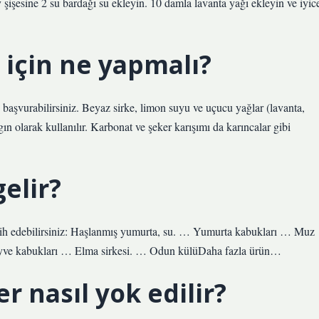
şişesine 2 su bardağı su ekleyin. 10 damla lavanta yağı ekleyin ve iyic
için ne yapmalı?
 başvurabilirsiniz. Beyaz sirke, limon suyu ve uçucu yağlar (lavanta,
ın olarak kullanılır. Karbonat ve şeker karışımı da karıncalar gibi
gelir?
tercih edebilirsiniz: Haşlanmış yumurta, su. … Yumurta kabukları … Muz
yve kabukları … Elma sirkesi. … Odun külüDaha fazla ürün…
r nasıl yok edilir?