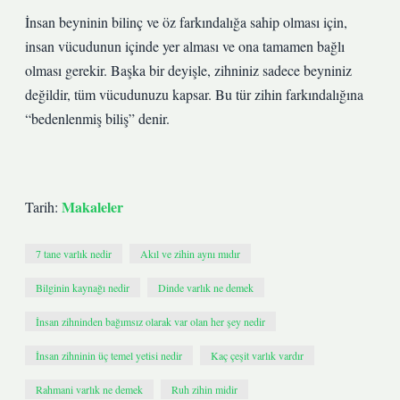
İnsan beyninin bilinç ve öz farkındalığa sahip olması için,
insan vücudunun içinde yer alması ve ona tamamen bağlı
olması gerekir. Başka bir deyişle, zihniniz sadece beyniniz
değildir, tüm vücudunuzu kapsar. Bu tür zihin farkındalığına
“bedenlenmiş biliş” denir.
Makaleler
Tarih:
7 tane varlık nedir
Akıl ve zihin aynı mıdır
Bilginin kaynağı nedir
Dinde varlık ne demek
İnsan zihninden bağımsız olarak var olan her şey nedir
İnsan zihninin üç temel yetisi nedir
Kaç çeşit varlık vardır
Rahmani varlık ne demek
Ruh zihin midir