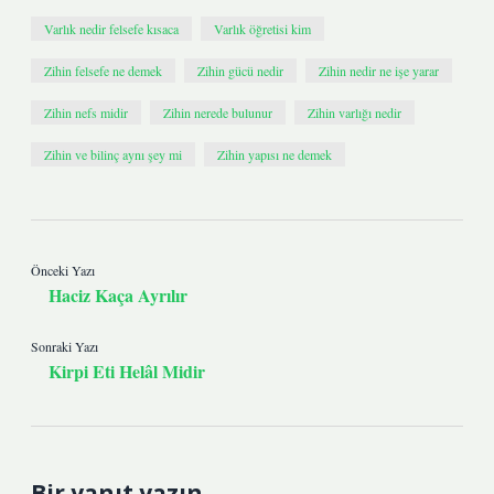
Varlık nedir felsefe kısaca
Varlık öğretisi kim
Zihin felsefe ne demek
Zihin gücü nedir
Zihin nedir ne işe yarar
Zihin nefs midir
Zihin nerede bulunur
Zihin varlığı nedir
Zihin ve bilinç aynı şey mi
Zihin yapısı ne demek
Önceki Yazı
Haciz Kaça Ayrılır
Sonraki Yazı
Kirpi Eti Helâl Midir
Bir yanıt yazın