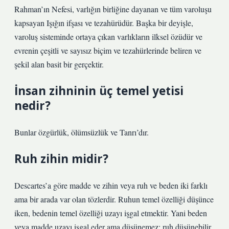
Rahman’ın Nefesi, varlığın birliğine dayanan ve tüm varoluşu
kapsayan Işığın ifşası ve tezahürüdür. Başka bir deyişle,
varoluş sisteminde ortaya çıkan varlıkların ilksel özüdür ve
evrenin çeşitli ve sayısız biçim ve tezahürlerinde beliren ve
şekil alan basit bir gerçektir.
İnsan zihninin üç temel yetisi
nedir?
Bunlar özgürlük, ölümsüzlük ve Tanrı’dır.
Ruh zihin midir?
Descartes’a göre madde ve zihin veya ruh ve beden iki farklı
ama bir arada var olan tözlerdir. Ruhun temel özelliği düşünce
iken, bedenin temel özelliği uzayı işgal etmektir. Yani beden
veya madde uzayı işgal eder ama düşünemez; ruh düşünebilir