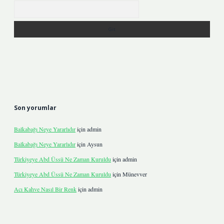
Arama
Son yorumlar
Balkabağı Neye Yararlıdır
için
admin
Balkabağı Neye Yararlıdır
için
Aysun
Türkiyeye Abd Üssü Ne Zaman Kuruldu
için
admin
Türkiyeye Abd Üssü Ne Zaman Kuruldu
için
Münevver
Acı Kahve Nasıl Bir Renk
için
admin