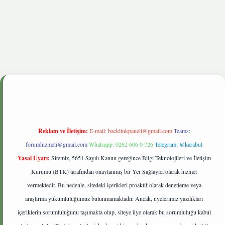
nbetgiris.live
Reklam ve İletişim:
E-mail:
backlinkpaneli@gmail.com
Teams:
forumhizmeti@gmail.com
Whatsapp: 0262 606 0 726
Telegram: @karabul
Yasal Uyarı:
Sitemiz, 5651 Sayılı Kanun gereğince Bilgi Teknolojileri ve İletişim
Kurumu (BTK) tarafından onaylanmış bir Yer Sağlayıcı olarak hizmet
vermektedir. Bu nedenle, sitedeki içerikleri proaktif olarak denetleme veya
araştırma yükümlülüğümüz bulunmamaktadır. Ancak, üyelerimiz yazdıkları
içeriklerin sorumluluğunu taşımakta olup, siteye üye olarak bu sorumluluğu kabul