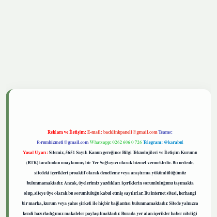
tgiris.live
Reklam ve İletişim:
E-mail:
backlinkpaneli@gmail.com
Teams:
forumhizmeti@gmail.com
Whatsapp: 0262 606 0 726
Telegram: @karabul
Yasal Uyarı:
Sitemiz, 5651 Sayılı Kanun gereğince Bilgi Teknolojileri ve İletişim Kurumu
(BTK) tarafından onaylanmış bir Yer Sağlayıcı olarak hizmet vermektedir. Bu nedenle,
sitedeki içerikleri proaktif olarak denetleme veya araştırma yükümlülüğümüz
bulunmamaktadır. Ancak, üyelerimiz yazdıkları içeriklerin sorumluluğunu taşımakta
olup, siteye üye olarak bu sorumluluğu kabul etmiş sayılırlar. Bu internet sitesi, herhangi
bir marka, kurum veya şahıs şirketi ile hiçbir bağlantısı bulunmamaktadır. Sitede yalnızca
kendi hazırladığımız makaleler paylaşılmaktadır. Burada yer alan içerikler haber niteliği