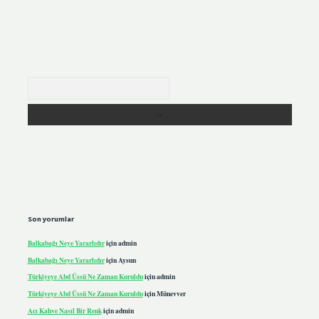
Arama
Son yorumlar
Balkabağı Neye Yararlıdır
için
admin
Balkabağı Neye Yararlıdır
için
Aysun
Türkiyeye Abd Üssü Ne Zaman Kuruldu
için
admin
Türkiyeye Abd Üssü Ne Zaman Kuruldu
için
Münevver
Acı Kahve Nasıl Bir Renk
için
admin