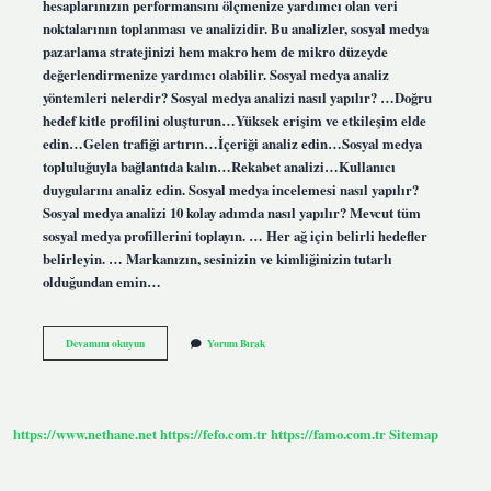
hesaplarınızın performansını ölçmenize yardımcı olan veri
noktalarının toplanması ve analizidir. Bu analizler, sosyal medya
pazarlama stratejinizi hem makro hem de mikro düzeyde
değerlendirmenize yardımcı olabilir. Sosyal medya analiz
yöntemleri nelerdir? Sosyal medya analizi nasıl yapılır? …Doğru
hedef kitle profilini oluşturun…Yüksek erişim ve etkileşim elde
edin…Gelen trafiği artırın…İçeriği analiz edin…Sosyal medya
topluluğuyla bağlantıda kalın…Rekabet analizi…Kullanıcı
duygularını analiz edin. Sosyal medya incelemesi nasıl yapılır?
Sosyal medya analizi 10 kolay adımda nasıl yapılır? Mevcut tüm
sosyal medya profillerini toplayın. … Her ağ için belirli hedefler
belirleyin. … Markanızın, sesinizin ve kimliğinizin tutarlı
olduğundan emin…
Sosyal
Devamını okuyun
Yorum Bırak
Medya
Ölçümleme
Nedir
https://www.nethane.net
https://fefo.com.tr
https://famo.com.tr
Sitemap