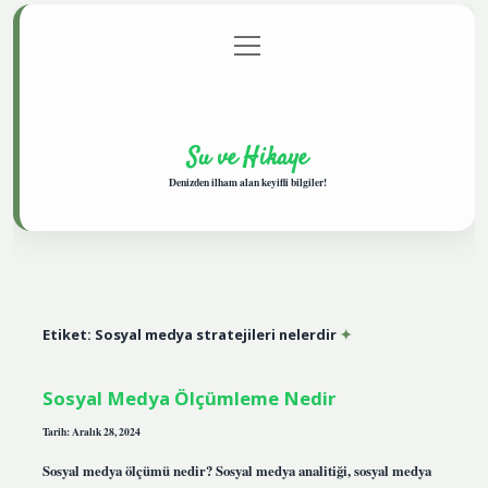
menüyü
Anasayfa
Gizlilik Politikası
Yasal Uyarı
aç
Hakkımızda
Su ve Hikaye
Denizden ilham alan keyifli bilgiler!
Etiket:
Sosyal medya stratejileri nelerdir
Sosyal Medya Ölçümleme Nedir
Tarih: Aralık 28, 2024
Sosyal medya ölçümü nedir? Sosyal medya analitiği, sosyal medya