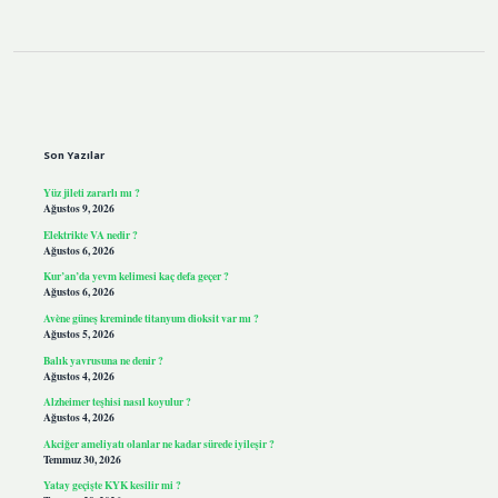
Sidebar
Son Yazılar
Yüz jileti zararlı mı ?
Ağustos 9, 2026
Elektrikte VA nedir ?
Ağustos 6, 2026
Kur’an’da yevm kelimesi kaç defa geçer ?
Ağustos 6, 2026
Avène güneş kreminde titanyum dioksit var mı ?
Ağustos 5, 2026
Balık yavrusuna ne denir ?
Ağustos 4, 2026
Alzheimer teşhisi nasıl koyulur ?
Ağustos 4, 2026
Akciğer ameliyatı olanlar ne kadar sürede iyileşir ?
Temmuz 30, 2026
Yatay geçişte KYK kesilir mi ?