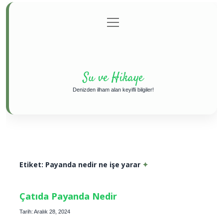
menüyü
Anasayfa
Gizlilik Politikası
Yasal Uyarı
aç
Hakkımızda
Su ve Hikaye
Denizden ilham alan keyifli bilgiler!
Etiket:
Payanda nedir ne işe yarar
Çatıda Payanda Nedir
Tarih: Aralık 28, 2024