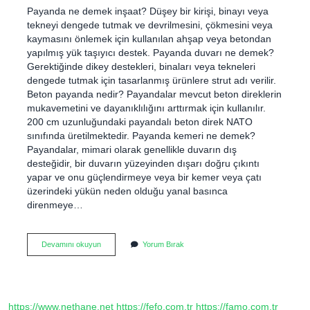
Payanda ne demek inşaat? Düşey bir kirişi, binayı veya
tekneyi dengede tutmak ve devrilmesini, çökmesini veya
kaymasını önlemek için kullanılan ahşap veya betondan
yapılmış yük taşıyıcı destek. Payanda duvarı ne demek?
Gerektiğinde dikey destekleri, binaları veya tekneleri
dengede tutmak için tasarlanmış ürünlere strut adı verilir.
Beton payanda nedir? Payandalar mevcut beton direklerin
mukavemetini ve dayanıklılığını arttırmak için kullanılır.
200 cm uzunluğundaki payandalı beton direk NATO
sınıfında üretilmektedir. Payanda kemeri ne demek?
Payandalar, mimari olarak genellikle duvarın dış
desteğidir, bir duvarın yüzeyinden dışarı doğru çıkıntı
yapar ve onu güçlendirmeye veya bir kemer veya çatı
üzerindeki yükün neden olduğu yanal basınca
direnmeye…
Çatıda
Devamını okuyun
Yorum Bırak
Payanda
Nedir
https://www.nethane.net
https://fefo.com.tr
https://famo.com.tr