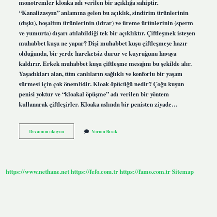
monotremler kloaka adı verilen bir açıklığa sahiptir.
“Kanalizasyon” anlamına gelen bu açıklık, sindirim ürünlerinin
(dışkı), boşaltım ürünlerinin (idrar) ve üreme ürünlerinin (sperm
ve yumurta) dışarı atılabildiği tek bir açıklıktır. Çiftleşmek isteyen
muhabbet kuşu ne yapar? Dişi muhabbet kuşu çiftleşmeye hazır
olduğunda, bir yerde hareketsiz durur ve kuyruğunu havaya
kaldırır. Erkek muhabbet kuşu çiftleşme mesajını bu şekilde alır.
Yaşadıkları alan, tüm canlıların sağlıklı ve konforlu bir yaşam
sürmesi için çok önemlidir. Kloak öpücüğü nedir? Çoğu kuşun
penisi yoktur ve “kloakal öpüşme” adı verilen bir yöntem
kullanarak çiftleşirler. Kloaka aslında bir penisten ziyade…
Muhabbet
Devamını okuyun
Yorum Bırak
Kuşu
Nasıl
Boşalır
https://www.nethane.net
https://fefo.com.tr
https://famo.com.tr
Sitemap