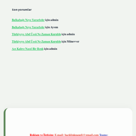
Son yorumlar
Balkabağı Neye Yararlıdır
için
admin
Balkabağı Neye Yararlıdır
için
Aysun
Türkiyeye Abd Üssü Ne Zaman Kuruldu
için
admin
Türkiyeye Abd Üssü Ne Zaman Kuruldu
için
Münevver
Acı Kahve Nasıl Bir Renk
için
admin
iris.live
Reklam ve İletişim:
E-mail:
backlinkpaneli@gmail.com
Teams: