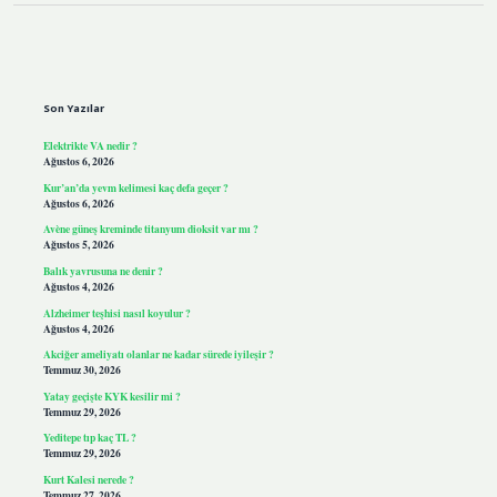
Sidebar
Son Yazılar
Elektrikte VA nedir ?
Ağustos 6, 2026
Kur’an’da yevm kelimesi kaç defa geçer ?
Ağustos 6, 2026
Avène güneş kreminde titanyum dioksit var mı ?
Ağustos 5, 2026
Balık yavrusuna ne denir ?
Ağustos 4, 2026
Alzheimer teşhisi nasıl koyulur ?
Ağustos 4, 2026
Akciğer ameliyatı olanlar ne kadar sürede iyileşir ?
Temmuz 30, 2026
Yatay geçişte KYK kesilir mi ?
Temmuz 29, 2026
Yeditepe tıp kaç TL ?
Temmuz 29, 2026
Kurt Kalesi nerede ?
Temmuz 27, 2026