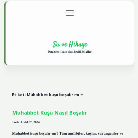
menüyü
Anasayfa
Gizlilik Politikası
Yasal Uyarı
aç
Hakkımızda
Su ve Hikaye
Denizden ilham alan keyifli bilgiler!
Etiket:
Muhabbet kuşu boşalır mı
Muhabbet Kuşu Nasıl Boşalır
Tarih: Aralık 25, 2024
Muhabbet kuşu boşalır mı? Tüm amfibiler, kuşlar, sürüngenler ve