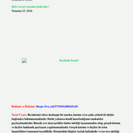
Kilis’in neyi meşhur hediyelik ?
Temmuz 25, 2026
Reklam ve İletişim:
Skype: live:.cid.575569c608265c69
Yasal Uyarı:
Bu internet sitesi, herhangi bir marka, kurum veya şahıs şirketi ile hiçbir
bağlantısı bulunmamaktadır. Sitede yalnızca kendi hazırladığımız makaleler
paylaşılmaktadır. Burada yer alan içerikler haber niteliği taşımamakta olup, gerçek kurum
ve kişiler hakkında paylaşım yapılmamaktadır. Gerçek kurum ve kişiler ile isim
benzerlikleri tamamen tesadüfidir. Sitemizdeki bilgiler taslak halindedir ve tavsiye niteliği