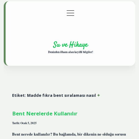
menüyü
Anasayfa
Gizlilik Politikası
Yasal Uyarı
aç
Hakkımızda
Su ve Hikaye
Denizden ilham alan keyifli bilgiler!
Etiket:
Madde fıkra bent sıralaması nasıl
Bent Nerelerde Kullanılır
Tarih: Ocak 5, 2025
Bent nerede kullanılır? Bu bağlamda, bir dikenin ne olduğu sorusu