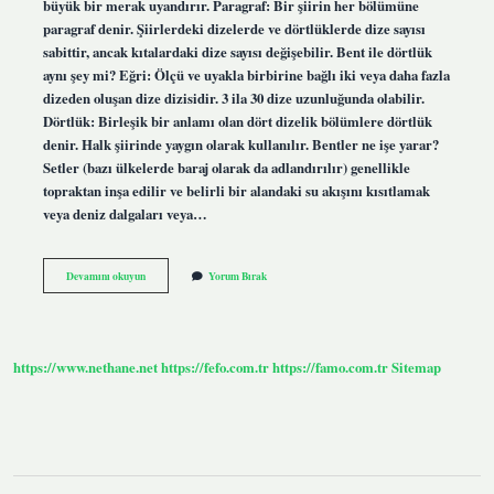
büyük bir merak uyandırır. Paragraf: Bir şiirin her bölümüne
paragraf denir. Şiirlerdeki dizelerde ve dörtlüklerde dize sayısı
sabittir, ancak kıtalardaki dize sayısı değişebilir. Bent ile dörtlük
aynı şey mi? Eğri: Ölçü ve uyakla birbirine bağlı iki veya daha fazla
dizeden oluşan dize dizisidir. 3 ila 30 dize uzunluğunda olabilir.
Dörtlük: Birleşik bir anlamı olan dört dizelik bölümlere dörtlük
denir. Halk şiirinde yaygın olarak kullanılır. Bentler ne işe yarar?
Setler (bazı ülkelerde baraj olarak da adlandırılır) genellikle
topraktan inşa edilir ve belirli bir alandaki su akışını kısıtlamak
veya deniz dalgaları veya…
Bent
Devamını okuyun
Yorum Bırak
Nerelerde
Kullanılır
https://www.nethane.net
https://fefo.com.tr
https://famo.com.tr
Sitemap