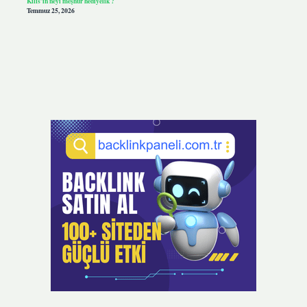
Kilis’in neyi meşhur hediyelik ?
Temmuz 25, 2026