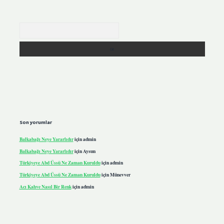
Arama
Son yorumlar
Balkabağı Neye Yararlıdır
için
admin
Balkabağı Neye Yararlıdır
için
Aysun
Türkiyeye Abd Üssü Ne Zaman Kuruldu
için
admin
Türkiyeye Abd Üssü Ne Zaman Kuruldu
için
Münevver
Acı Kahve Nasıl Bir Renk
için
admin