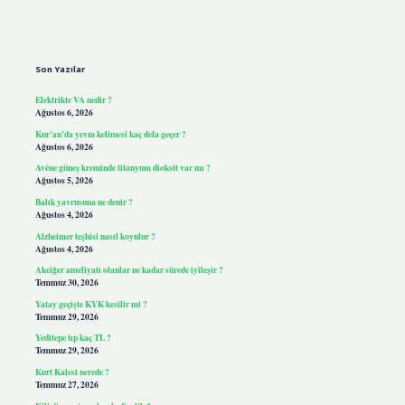
Sidebar
Son Yazılar
Elektrikte VA nedir ?
Ağustos 6, 2026
Kur’an’da yevm kelimesi kaç defa geçer ?
Ağustos 6, 2026
Avène güneş kreminde titanyum dioksit var mı ?
Ağustos 5, 2026
Balık yavrusuna ne denir ?
Ağustos 4, 2026
Alzheimer teşhisi nasıl koyulur ?
Ağustos 4, 2026
Akciğer ameliyatı olanlar ne kadar sürede iyileşir ?
Temmuz 30, 2026
Yatay geçişte KYK kesilir mi ?
Temmuz 29, 2026
Yeditepe tıp kaç TL ?
Temmuz 29, 2026
Kurt Kalesi nerede ?
Temmuz 27, 2026