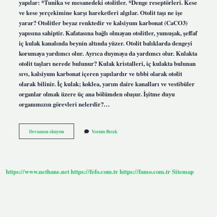
yapılar: *Tunika ve mesanedeki otolitler. *Denge reseptörleri. Kese
ve kese yerçekimine karşı hareketleri algılar. Otolit taşı ne işe
yarar? Otolitler beyaz renktedir ve kalsiyum karbonat (CaCO3)
yapısına sahiptir. Kafatasına bağlı olmayan otolitler, yumuşak, şeffaf
iç kulak kanalında beynin altında yüzer. Otolit balıklarda dengeyi
korumaya yardımcı olur. Ayrıca duymaya da yardımcı olur. Kulakta
otolit taşları nerede bulunur? Kulak kristalleri, iç kulakta bulunan
sıvı, kalsiyum karbonat içeren yapılardır ve tıbbi olarak otolit
olarak bilinir. İç kulak; koklea, yarım daire kanalları ve vestibüler
organlar olmak üzere üç ana bölümden oluşur. İşitme duyu
organımızın görevleri nelerdir?…
Otolit
Devamını okuyun
Yorum Bırak
Taşları
Dengede
Görev
Alır
Mı
https://www.nethane.net
https://fefo.com.tr
https://famo.com.tr
Sitemap