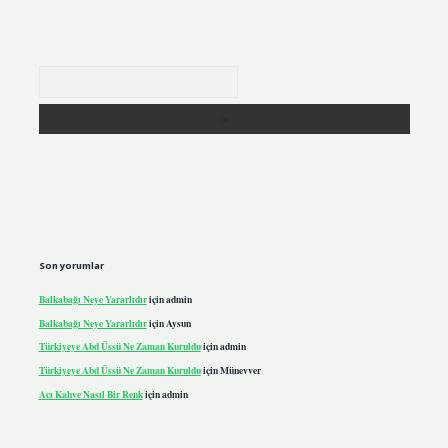
Arama
Son yorumlar
Balkabağı Neye Yararlıdır
için
admin
Balkabağı Neye Yararlıdır
için
Aysun
Türkiyeye Abd Üssü Ne Zaman Kuruldu
için
admin
Türkiyeye Abd Üssü Ne Zaman Kuruldu
için
Münevver
Acı Kahve Nasıl Bir Renk
için
admin