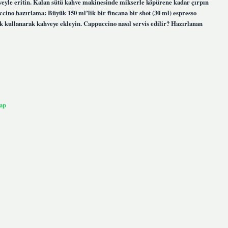
hveyle eritin. Kalan sütü kahve makinesinde mikserle köpürene kadar çırpın
ccino hazırlama: Büyük 150 ml’lik bir fincana bir shot (30 ml) espresso
 kullanarak kahveye ekleyin. Cappuccino nasıl servis edilir? Hazırlanan
ap