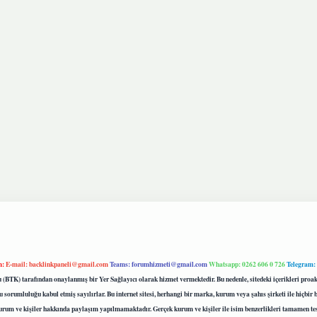
m:
E-mail:
backlinkpaneli@gmail.com
Teams:
forumhizmeti@gmail.com
Whatsapp: 0262 606 0 726
Telegram:
mu (BTK) tarafından onaylanmış bir Yer Sağlayıcı olarak hizmet vermektedir. Bu nedenle, sitedeki içerikleri 
 sorumluluğu kabul etmiş sayılırlar. Bu internet sitesi, herhangi bir marka, kurum veya şahıs şirketi ile hiçbi
kurum ve kişiler hakkında paylaşım yapılmamaktadır. Gerçek kurum ve kişiler ile isim benzerlikleri tamamen te