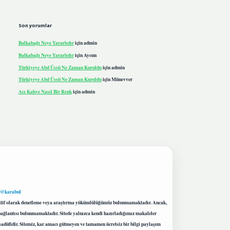
Son yorumlar
Balkabağı Neye Yararlıdır
için
admin
Balkabağı Neye Yararlıdır
için
Aysun
Türkiyeye Abd Üssü Ne Zaman Kuruldu
için
admin
Türkiyeye Abd Üssü Ne Zaman Kuruldu
için
Münevver
Acı Kahve Nasıl Bir Renk
için
admin
 @karabul
proaktif olarak denetleme veya araştırma yükümlülüğümüz bulunmamaktadır. Ancak,
r bağlantısı bulunmamaktadır. Sitede yalnızca kendi hazırladığımız makaleler
sadüfidir. Sitemiz, kar amacı gütmeyen ve tamamen ücretsiz bir bilgi paylaşım