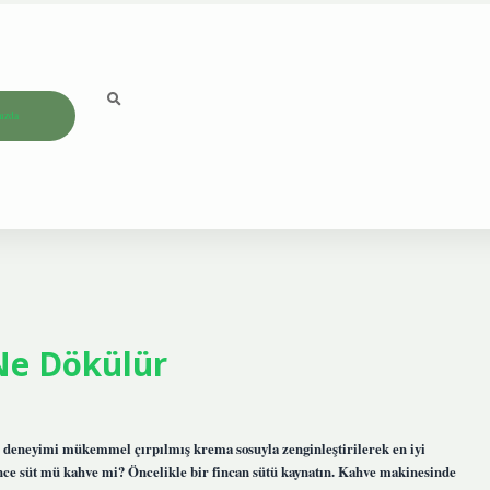
ızda
Ne Dökülür
deneyimi mükemmel çırpılmış krema sosuyla zenginleştirilerek en iyi
önce süt mü kahve mi? Öncelikle bir fincan sütü kaynatın. Kahve makinesinde