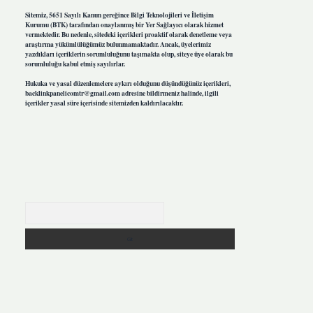
Sitemiz, 5651 Sayılı Kanun gereğince Bilgi Teknolojileri ve İletişim
Kurumu (BTK) tarafından onaylanmış bir Yer Sağlayıcı olarak hizmet
vermektedir. Bu nedenle, sitedeki içerikleri proaktif olarak denetleme veya
araştırma yükümlülüğümüz bulunmamaktadır. Ancak, üyelerimiz
yazdıkları içeriklerin sorumluluğunu taşımakta olup, siteye üye olarak bu
sorumluluğu kabul etmiş sayılırlar.
Hukuka ve yasal düzenlemelere aykırı olduğunu düşündüğünüz içerikleri,
backlinkpanelicomtr@gmail.com
adresine bildirmeniz halinde, ilgili
içerikler yasal süre içerisinde sitemizden kaldırılacaktır.
Arama