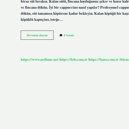
biraz süt bırakın. Kalan sütü, fincana koyduğunuz şeker ve hazır ka
ve fincana dökün. İyi bir cappuccino nasıl yapılır? Profesyonel cappu
dökün, süt tamamen köpürene kadar bekleyin. Kalan köpüğü bir kaşık
köpüklü kapuçino, isteğe…
Cappuccino
Devamını okuyun
8 Yorum
Nun
Üstüne
Ne
Dökülür
https://www.nethane.net
https://fefo.com.tr
https://famo.com.tr
Sitem