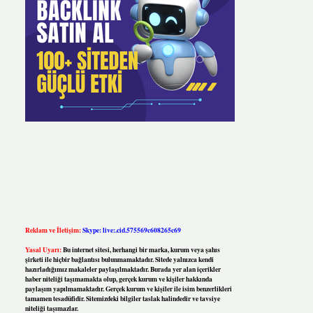
Reklam ve İletişim:
Skype: live:.cid.575569c608265c69
Yasal Uyarı:
Bu internet sitesi, herhangi bir marka, kurum veya şahıs
şirketi ile hiçbir bağlantısı bulunmamaktadır. Sitede yalnızca kendi
hazırladığımız makaleler paylaşılmaktadır. Burada yer alan içerikler
haber niteliği taşımamakta olup, gerçek kurum ve kişiler hakkında
paylaşım yapılmamaktadır. Gerçek kurum ve kişiler ile isim benzerlikleri
tamamen tesadüfidir. Sitemizdeki bilgiler taslak halindedir ve tavsiye
niteliği taşımazlar.