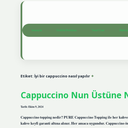
Anasayfa
Gizlilik Politikası
Yasal Uyarı
Hakkım
Etiket:
İyi bir cappuccino nasıl yapılır
Cappuccino Nun Üstüne 
Tarih: Ekim 9, 2024
Cappuccino topping nedir? PURE Cappuccino Topping ile her kahve 
kahve keyfi garanti altına alınır. Her amaca uygundur. Cappuccino 