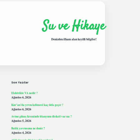
Su ve Hikaye
Denizden ilham alan keyifli bilgiler!
Sidebar
hiltonbetgiris.live
Son Yazılar
Elektrikte VA nedir ?
Ağustos 6, 2026
Kur’an’da yevm kelimesi kaç defa geçer ?
Ağustos 6, 2026
Avène güneş kreminde titanyum dioksit var mı ?
Ağustos 5, 2026
Balık yavrusuna ne denir ?
Ağustos 4, 2026
Alzheimer teşhisi nasıl koyulur ?