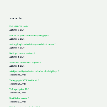
Sidebar
Son Yazılar
Elektrikte VA nedir ?
Ağustos 6, 2026
Kur’an’da yevm kelimesi kaç defa geçer ?
Ağustos 6, 2026
Avène güneş kreminde titanyum dioksit var mı ?
Ağustos 5, 2026
Balık yavrusuna ne denir ?
Ağustos 4, 2026
Alzheimer teşhisi nasıl koyulur ?
Ağustos 4, 2026
Akciğer ameliyatı olanlar ne kadar sürede iyileşir ?
Temmuz 30, 2026
Yatay geçişte KYK kesilir mi ?
Temmuz 29, 2026
Yeditepe tıp kaç TL ?
Temmuz 29, 2026
Kurt Kalesi nerede ?
Temmuz 27, 2026