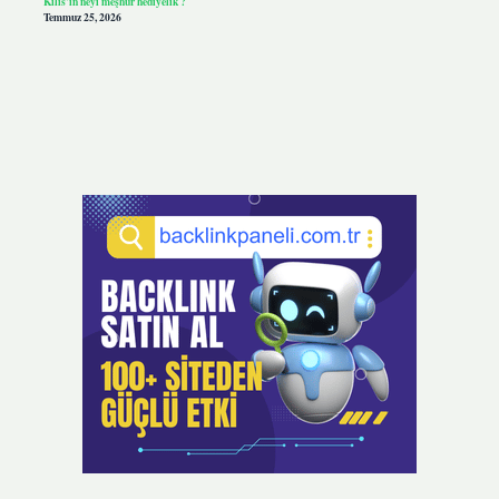
Kilis’in neyi meşhur hediyelik ?
Temmuz 25, 2026