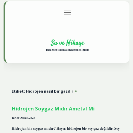
menüyü
Anasayfa
Gizlilik Politikası
Yasal Uyarı
aç
Hakkımızda
Su ve Hikaye
Denizden ilham alan keyifli bilgiler!
Etiket:
Hidrojen nasıl bir gazdır
Hidrojen Soygaz Mıdır Ametal Mi
Tarih: Ocak 5, 2025
Hidrojen bir soygaz mıdır? Hayır, hidrojen bir soy gaz değildir. Soy