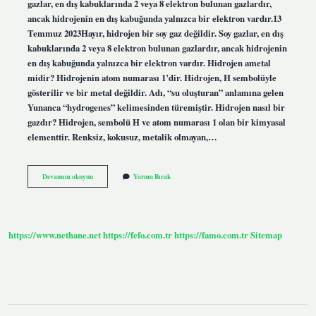
gazlar, en dış kabuklarında 2 veya 8 elektron bulunan gazlardır,
ancak hidrojenin en dış kabuğunda yalnızca bir elektron vardır.13
Temmuz 2023Hayır, hidrojen bir soy gaz değildir. Soy gazlar, en dış
kabuklarında 2 veya 8 elektron bulunan gazlardır, ancak hidrojenin
en dış kabuğunda yalnızca bir elektron vardır. Hidrojen ametal
midir? Hidrojenin atom numarası 1’dir. Hidrojen, H sembolüyle
gösterilir ve bir metal değildir. Adı, “su oluşturan” anlamına gelen
Yunanca “hydrogenes” kelimesinden türemiştir. Hidrojen nasıl bir
gazdır? Hidrojen, sembolü H ve atom numarası 1 olan bir kimyasal
elementtir. Renksiz, kokusuz, metalik olmayan,…
Hidrojen
Devamını okuyun
Yorum Bırak
Soygaz
Mıdır
Ametal
Mi
https://www.nethane.net
https://fefo.com.tr
https://famo.com.tr
Sitemap