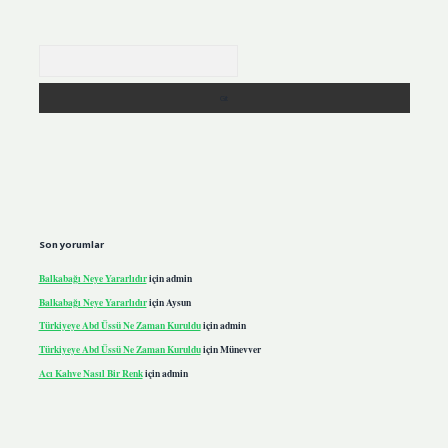
Arama
Son yorumlar
Balkabağı Neye Yararlıdır
için
admin
Balkabağı Neye Yararlıdır
için
Aysun
Türkiyeye Abd Üssü Ne Zaman Kuruldu
için
admin
Türkiyeye Abd Üssü Ne Zaman Kuruldu
için
Münevver
Acı Kahve Nasıl Bir Renk
için
admin