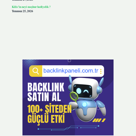
Kilis’in neyi meşhur hediyelik ?
Temmuz 25, 2026