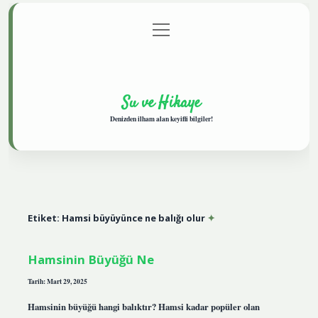
menüyü
Anasayfa
Gizlilik Politikası
Yasal Uyarı
aç
Hakkımızda
Su ve Hikaye
Denizden ilham alan keyifli bilgiler!
Etiket:
Hamsi büyüyünce ne balığı olur
Hamsinin Büyüğü Ne
Tarih: Mart 29, 2025
Hamsinin büyüğü hangi balıktır? Hamsi kadar popüler olan