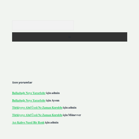
Arama
Son yorumlar
Balkabağı Neye Yararlıdır
için
admin
Balkabağı Neye Yararlıdır
için
Aysun
Türkiyeye Abd Üssü Ne Zaman Kuruldu
için
admin
Türkiyeye Abd Üssü Ne Zaman Kuruldu
için
Münevver
Acı Kahve Nasıl Bir Renk
için
admin