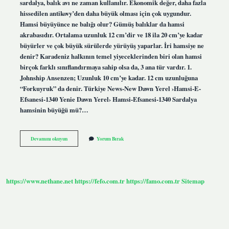
sardalya, balık avı ne zaman kullanılır. Ekonomik değer, daha fazla
hissedilen antikovy’den daha büyük olması için çok uygundur.
Hamsi büyüyünce ne balığı olur? Gümüş balıklar da hamsi
akrabasıdır. Ortalama uzunluk 12 cm’dir ve 18 ila 20 cm’ye kadar
büyürler ve çok büyük sürülerde yürüyüş yaparlar. İri hamsiye ne
denir? Karadeniz halkının temel yiyeceklerinden biri olan hamsi
birçok farklı sınıflandırmaya sahip olsa da, 3 ana tür vardır. 1.
Johnship Ansenzen; Uzunluk 10 cm’ye kadar. 12 cm uzunluğuna
“Forkuyruk” da denir. Türkiye News-New Dawn Yerel ›Hamsi-E-
Efsanesi-1340 Yenie Dawn Yerel› Hamsi-Efsanesi-1340 Sardalya
hamsinin büyüğü mü?…
Hamsinin
Devamını okuyun
Yorum Bırak
Büyüğü
Ne
https://www.nethane.net
https://fefo.com.tr
https://famo.com.tr
Sitemap