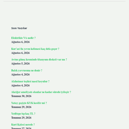
Sidebar
Son Yazılar
Elektrikte VA nedir ?
Ağustos 6, 2026
Kur’an’da yevm kelimesi kaç defa geçer ?
Ağustos 6, 2026
Avène güneş kreminde titanyum dioksit var mı ?
Ağustos 5, 2026
Balık yavrusuna ne denir ?
Ağustos 4, 2026
Alzheimer teşhisi nasıl koyulur ?
Ağustos 4, 2026
Akciğer ameliyatı olanlar ne kadar sürede iyileşir ?
Temmuz 30, 2026
Yatay geçişte KYK kesilir mi ?
Temmuz 29, 2026
Yeditepe tıp kaç TL ?
Temmuz 29, 2026
Kurt Kalesi nerede ?
Temmuz 27, 2026